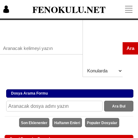
FENOKULU.NET
Ara
Dosya Arama Formu
Ara Bul
Son Eklenenler
Haftanın Enleri
Populer Dosyalar