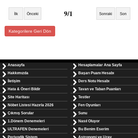
9/1
İlk
Önceki
Sonraki
Son
Kategorilere Geri Dön
Anasayfa
Hesaplamalar Ana Sayfa
Hakkımızda
Başarı Puanı Hesabı
İletişim
Ders Notu Hesabı
Hata & Öneri Bildir
Tavan ve Taban Puanları
Site Haritası
Testler
Nöbet Listesi Hazırla 2026
Fen Oyunları
Çıkmış Sorular
Sunu
1.Dönem Denemeleri
Nasıl Oluyor
ULTRAFEN Denemeleri
Bu Benim Eserim
Periyodik Sistem
Astronomi ve Uzay