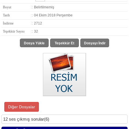
Boyut
:
Belirtilmemiş
Tarih
:
04 Ekim 2018 Perşembe
İndirme
:
2712
Teşekkür Sayısı
:
32
Dosya Yükle
Teşekkür Et
Dosyayı İndir
Diğer Dosyalar
12 ses çıkmış sorular(6)