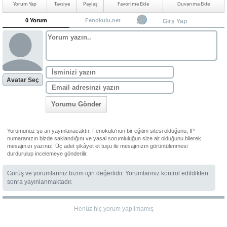
Yorum Yap
Tavsiye
Paylaş
Favorime Ekle
Duvarıma Ekle
0 Yorum
Fenokulu.net
Girş Yap
Avatar Seç
Yorumu Gönder
Yorumunuz şu an yayınlanacaktır. Fenokulu'nun bir eğitim sitesi olduğunu, IP
numaranızın bizde saklandığını ve yasal sorumluluğun size ait olduğunu bilerek
mesajınızı yazınız. Üç adet şikâyet et tuşu ile mesajınızın görüntülenmesi
durdurulup incelemeye gönderilir.
Görüş ve yorumlarınız bizim için değerlidir. Yorumlarınız kontrol edildikten
sonra yayınlanmaktadır.
Henüz hiç yorum yapılmamış