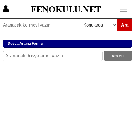
FENOKULU.NET
Ara
Dosya Arama Formu
Ara Bul