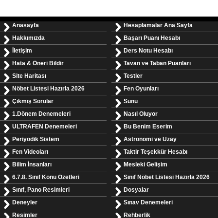
Anasayfa
Hesaplamalar Ana Sayfa
Hakkımızda
Başarı Puanı Hesabı
İletişim
Ders Notu Hesabı
Hata & Öneri Bildir
Tavan ve Taban Puanları
Site Haritası
Testler
Nöbet Listesi Hazırla 2026
Fen Oyunları
Çıkmış Sorular
Sunu
1.Dönem Denemeleri
Nasıl Oluyor
ULTRAFEN Denemeleri
Bu Benim Eserim
Periyodik Sistem
Astronomi ve Uzay
Fen Videoları
Taktir Teşekkür Hesabı
Bilim İnsanları
Mesleki Gelişim
6.7.8. Sınıf Konu Özetleri
Sınıf Nöbet Listesi Hazırla 2026
Sınıf, Pano Resimleri
Dosyalar
Deneyler
Sınav Denemeleri
Resimler
Rehberlik