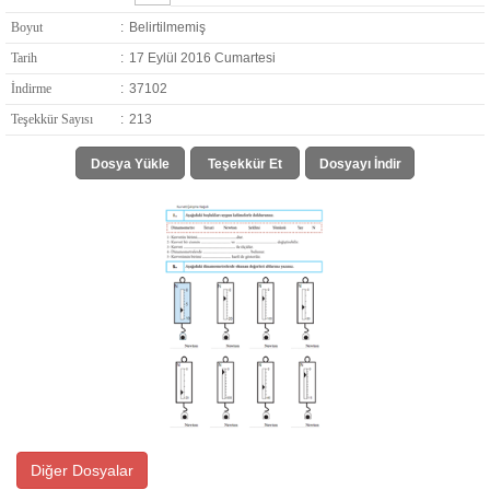
Boyut
:
Belirtilmemiş
Tarih
:
17 Eylül 2016 Cumartesi
İndirme
:
37102
Teşekkür Sayısı
:
213
Dosya Yükle
Teşekkür Et
Dosyayı İndir
Diğer Dosyalar