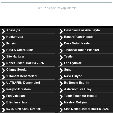
Henüz hiç yorum yapılmamış
Anasayfa
Hesaplamalar Ana Sayfa
Hakkımızda
Başarı Puanı Hesabı
İletişim
Ders Notu Hesabı
Hata & Öneri Bildir
Tavan ve Taban Puanları
Site Haritası
Testler
Nöbet Listesi Hazırla 2026
Fen Oyunları
Çıkmış Sorular
Sunu
1.Dönem Denemeleri
Nasıl Oluyor
ULTRAFEN Denemeleri
Bu Benim Eserim
Periyodik Sistem
Astronomi ve Uzay
Fen Videoları
Taktir Teşekkür Hesabı
Bilim İnsanları
Mesleki Gelişim
6.7.8. Sınıf Konu Özetleri
Sınıf Nöbet Listesi Hazırla 2026