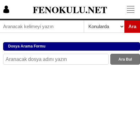
FENOKULU.NET
Ara
Dosya Arama Formu
Ara Bul