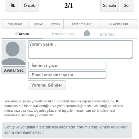
2/1
İlk
Önceki
Sonraki
Son
Yorum Yap
Tavsiye
Paylaş
Favorime Ekle
Duvarıma Ekle
0 Yorum
Fenokulu.net
Girş Yap
Avatar Seç
Yorumu Gönder
Yorumunuz şu an yayınlanacaktır. Fenokulu'nun bir eğitim sitesi olduğunu, IP
numaranızın bizde saklandığını ve yasal sorumluluğun size ait olduğunu bilerek
mesajınızı yazınız. Üç adet şikâyet et tuşu ile mesajınızın görüntülenmesi
durdurulup incelemeye gönderilir.
Görüş ve yorumlarınız bizim için değerlidir. Yorumlarınız kontrol edildikten
sonra yayınlanmaktadır.