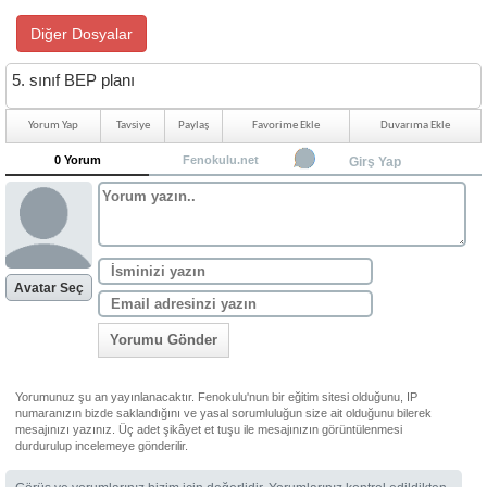
Diğer Dosyalar
5. sınıf BEP planı
Yorum Yap
Tavsiye
Paylaş
Favorime Ekle
Duvarıma Ekle
0 Yorum
Fenokulu.net
Girş Yap
Avatar Seç
Yorumu Gönder
Yorumunuz şu an yayınlanacaktır. Fenokulu'nun bir eğitim sitesi olduğunu, IP
numaranızın bizde saklandığını ve yasal sorumluluğun size ait olduğunu bilerek
mesajınızı yazınız. Üç adet şikâyet et tuşu ile mesajınızın görüntülenmesi
durdurulup incelemeye gönderilir.