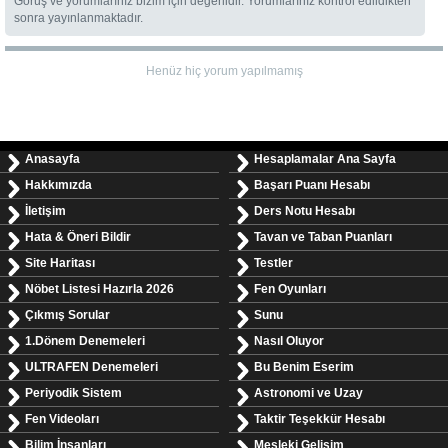
Görüş ve yorumlarınız bizim için değerlidir. Yorumlarınız kontrol edildikten
sonra yayınlanmaktadır.
Henüz hiç yorum yapılmamış
Anasayfa
Hesaplamalar Ana Sayfa
Hakkımızda
Başarı Puanı Hesabı
İletişim
Ders Notu Hesabı
Hata & Öneri Bildir
Tavan ve Taban Puanları
Site Haritası
Testler
Nöbet Listesi Hazırla 2026
Fen Oyunları
Çıkmış Sorular
Sunu
1.Dönem Denemeleri
Nasıl Oluyor
ULTRAFEN Denemeleri
Bu Benim Eserim
Periyodik Sistem
Astronomi ve Uzay
Fen Videoları
Taktir Teşekkür Hesabı
Bilim İnsanları
Mesleki Gelişim