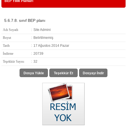
BEP Yıllık Planları
5.6.7.8. sınıf BEP planı
Adı Soyadı
:
Site Admini
Boyut
:
Belirtilmemiş
Tarih
:
17 Ağustos 2014 Pazar
İndirme
:
20739
Teşekkür Sayısı
:
32
Dosya Yükle
Teşekkür Et
Dosyayı İndir