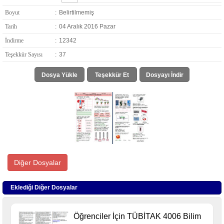
Boyut
:
Belirtilmemiş
Tarih
:
04 Aralık 2016 Pazar
İndirme
:
12342
Teşekkür Sayısı
:
37
Dosya Yükle
Teşekkür Et
Dosyayı İndir
Diğer Dosyalar
Eklediği Diğer Dosyalar
Öğrenciler İçin TÜBİTAK 4006 Bilim