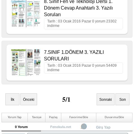
8. Sınıf Fen ve Teknoloji Dersi 1.
Dönem Cevap Anahtarlı 3. Yazılı
Soruları
Tarih : 03 Ocak 2016 Pazar 0 yorum 23302
indirme
7.SINIF 1.DÖNEM 3. YAZILI
SORULARI
Tarih : 03 Ocak 2016 Pazar 0 yorum 54409
indirme
5/1
İlk
Önceki
Sonraki
Son
Yorum Yap
Tavsiye
Paylaş
Favorime Ekle
Duvarıma Ekle
0 Yorum
Fenokulu.net
Girş Yap