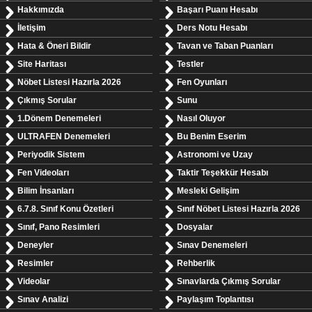
Hakkımızda
Başarı Puanı Hesabı
İletişim
Ders Notu Hesabı
Hata & Öneri Bildir
Tavan ve Taban Puanları
Site Haritası
Testler
Nöbet Listesi Hazırla 2026
Fen Oyunları
Çıkmış Sorular
Sunu
1.Dönem Denemeleri
Nasıl Oluyor
ULTRAFEN Denemeleri
Bu Benim Eserim
Periyodik Sistem
Astronomi ve Uzay
Fen Videoları
Taktir Teşekkür Hesabı
Bilim İnsanları
Mesleki Gelişim
6.7.8. Sınıf Konu Özetleri
Sınıf Nöbet Listesi Hazırla 2026
Sınıf, Pano Resimleri
Dosyalar
Deneyler
Sınav Denemeleri
Resimler
Rehberlik
Videolar
Sınavlarda Çıkmış Sorular
Sınav Analizi
Paylaşım Toplantısı