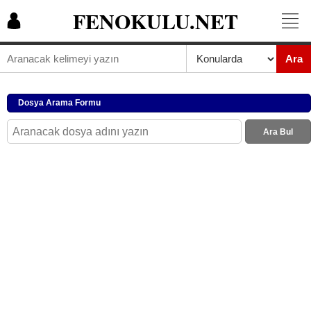
FENOKULU.NET
Ara
Dosya Arama Formu
Ara Bul