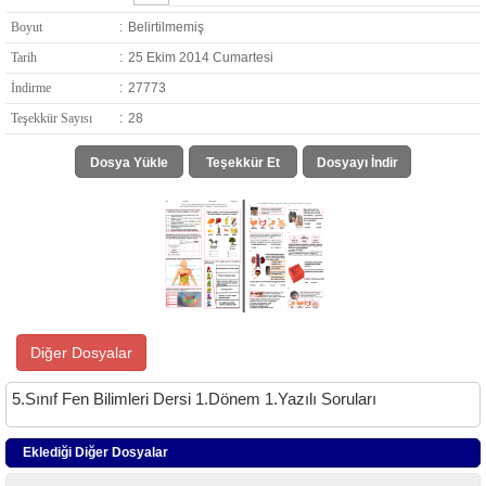
Boyut
:
Belirtilmemiş
Tarih
:
25 Ekim 2014 Cumartesi
İndirme
:
27773
Teşekkür Sayısı
:
28
Dosya Yükle
Teşekkür Et
Dosyayı İndir
Diğer Dosyalar
5.Sınıf Fen Bilimleri Dersi 1.Dönem 1.Yazılı Soruları
Eklediği Diğer Dosyalar