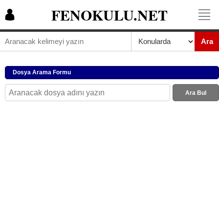
FENOKULU.NET
Ara
Dosya Arama Formu
Ara Bul