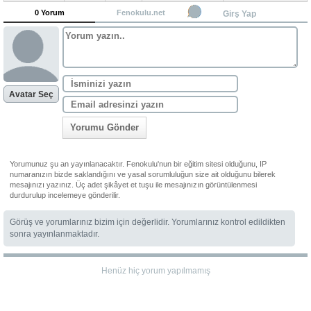
0 Yorum
Fenokulu.net
Girş Yap
Avatar Seç
Yorumu Gönder
Yorumunuz şu an yayınlanacaktır. Fenokulu'nun bir eğitim sitesi olduğunu, IP
numaranızın bizde saklandığını ve yasal sorumluluğun size ait olduğunu bilerek
mesajınızı yazınız. Üç adet şikâyet et tuşu ile mesajınızın görüntülenmesi
durdurulup incelemeye gönderilir.
Görüş ve yorumlarınız bizim için değerlidir. Yorumlarınız kontrol edildikten
sonra yayınlanmaktadır.
Henüz hiç yorum yapılmamış