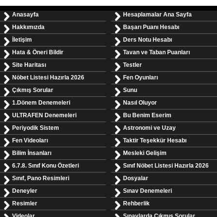
Anasayfa
Hesaplamalar Ana Sayfa
Hakkımızda
Başarı Puanı Hesabı
İletişim
Ders Notu Hesabı
Hata & Öneri Bildir
Tavan ve Taban Puanları
Site Haritası
Testler
Nöbet Listesi Hazırla 2026
Fen Oyunları
Çıkmış Sorular
Sunu
1.Dönem Denemeleri
Nasıl Oluyor
ULTRAFEN Denemeleri
Bu Benim Eserim
Periyodik Sistem
Astronomi ve Uzay
Fen Videoları
Taktir Teşekkür Hesabı
Bilim İnsanları
Mesleki Gelişim
6.7.8. Sınıf Konu Özetleri
Sınıf Nöbet Listesi Hazırla 2026
Sınıf, Pano Resimleri
Dosyalar
Deneyler
Sınav Denemeleri
Resimler
Rehberlik
Videolar
Sınavlarda Çıkmış Sorular