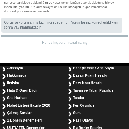
numaranızın bizde saklandığını ve yasal sorumluluğun size ait olduğunu bilerek
mesajınızı yazınız. Üç adet şikâyet et tuşu ile mesajınızın görüntülenmesi
durdurulup incelemeye gönderilir.
Görüş ve yorumlarınız bizim için değerlidir. Yorumlarınız kontrol edildikten
sonra yayınlanmaktadır.
Henüz hiç yorum yapılmamış
Anasayfa
Hesaplamalar Ana Sayfa
Hakkımızda
Başarı Puanı Hesabı
İletişim
Ders Notu Hesabı
Hata & Öneri Bildir
Tavan ve Taban Puanları
Site Haritası
Testler
Nöbet Listesi Hazırla 2026
Fen Oyunları
Çıkmış Sorular
Sunu
1.Dönem Denemeleri
Nasıl Oluyor
ULTRAFEN Denemeleri
Bu Benim Eserim