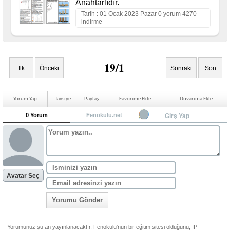
Anahtarlıdır.
Tarih : 01 Ocak 2023 Pazar 0 yorum 4270
indirme
19/1
İlk
Önceki
Sonraki
Son
Yorum Yap
Tavsiye
Paylaş
Favorime Ekle
Duvarıma Ekle
0 Yorum
Fenokulu.net
Girş Yap
Avatar Seç
Yorumu Gönder
Yorumunuz şu an yayınlanacaktır. Fenokulu'nun bir eğitim sitesi olduğunu, IP