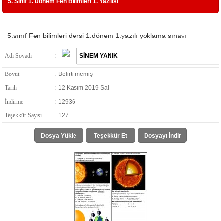
5. Sınıf 1. Dönem Fen Bilimleri 1. Yazılısı
5.sınıf Fen bilimleri dersi 1.dönem 1.yazılı yoklama sınavı
Adı Soyadı
:
SİNEM YANIK
Boyut
:
Belirtilmemiş
Tarih
:
12 Kasım 2019 Salı
İndirme
:
12936
Teşekkür Sayısı
:
127
Dosya Yükle
Teşekkür Et
Dosyayı İndir