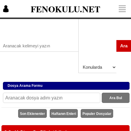
FENOKULU.NET
Ara
Dosya Arama Formu
Ara Bul
Son Eklenenler
Haftanın Enleri
Populer Dosyalar