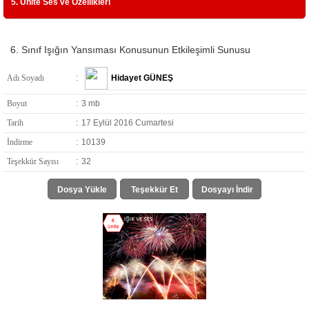
5. Ünite Ses ve Özellikleri
6. Sınıf Işığın Yansıması Konusunun Etkileşimli Sunusu
Adı Soyadı
:
Hidayet GÜNEŞ
Boyut
:
3 mb
Tarih
:
17 Eylül 2016 Cumartesi
İndirme
:
10139
Teşekkür Sayısı
:
32
Dosya Yükle
Teşekkür Et
Dosyayı İndir