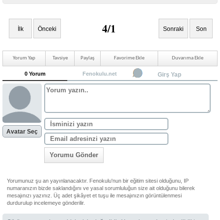
4/1
İlk
Önceki
Sonraki
Son
Yorum Yap
Tavsiye
Paylaş
Favorime Ekle
Duvarıma Ekle
0 Yorum
Fenokulu.net
Girş Yap
Avatar Seç
Yorumu Gönder
Yorumunuz şu an yayınlanacaktır. Fenokulu'nun bir eğitim sitesi olduğunu, IP
numaranızın bizde saklandığını ve yasal sorumluluğun size ait olduğunu bilerek
mesajınızı yazınız. Üç adet şikâyet et tuşu ile mesajınızın görüntülenmesi
durdurulup incelemeye gönderilir.