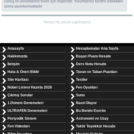
Görüş ve yorumlarınız bizim için değerlidir. Yorumlarınız kontrol edildikten
sonra yayınlanmaktadır.
Henüz hiç yorum yapılmamış
Anasayfa
Hesaplamalar Ana Sayfa
Hakkımızda
Başarı Puanı Hesabı
İletişim
Ders Notu Hesabı
Hata & Öneri Bildir
Tavan ve Taban Puanları
Site Haritası
Testler
Nöbet Listesi Hazırla 2026
Fen Oyunları
Çıkmış Sorular
Sunu
1.Dönem Denemeleri
Nasıl Oluyor
ULTRAFEN Denemeleri
Bu Benim Eserim
Periyodik Sistem
Astronomi ve Uzay
Fen Videoları
Taktir Teşekkür Hesabı
Bilim İnsanları
Mesleki Gelişim