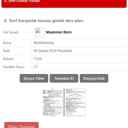
6. Sınıf Günlük Planlar
6. Sınıf Karışımlar konusu günlük ders planı
Adı Soyadı
:
Muammer Börü
Boyut
:
Belirtilmemiş
Tarih
:
08 Şubat 2016 Pazartesi
İndirme
:
7126
Teşekkür Sayısı
:
17
Dosya Yükle
Teşekkür Et
Dosyayı İndir
Diğer Dosyalar