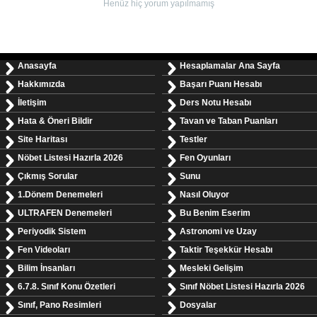
Henüz hiç yorum yapılmamış
Anasayfa
Hesaplamalar Ana Sayfa
Hakkımızda
Başarı Puanı Hesabı
İletişim
Ders Notu Hesabı
Hata & Öneri Bildir
Tavan ve Taban Puanları
Site Haritası
Testler
Nöbet Listesi Hazırla 2026
Fen Oyunları
Çıkmış Sorular
Sunu
1.Dönem Denemeleri
Nasıl Oluyor
ULTRAFEN Denemeleri
Bu Benim Eserim
Periyodik Sistem
Astronomi ve Uzay
Fen Videoları
Taktir Teşekkür Hesabı
Bilim İnsanları
Mesleki Gelişim
6.7.8. Sınıf Konu Özetleri
Sınıf Nöbet Listesi Hazırla 2026
Sınıf, Pano Resimleri
Dosyalar