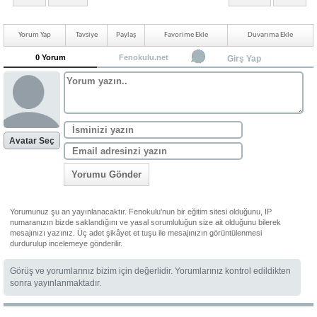
Yorum Yap
Tavsiye
Paylaş
Favorime Ekle
Duvarıma Ekle
0 Yorum
Fenokulu.net
Girş Yap
Avatar Seç
Yorumu Gönder
Yorumunuz şu an yayınlanacaktır. Fenokulu'nun bir eğitim sitesi olduğunu, IP
numaranızın bizde saklandığını ve yasal sorumluluğun size ait olduğunu bilerek
mesajınızı yazınız. Üç adet şikâyet et tuşu ile mesajınızın görüntülenmesi
durdurulup incelemeye gönderilir.
Görüş ve yorumlarınız bizim için değerlidir. Yorumlarınız kontrol edildikten
sonra yayınlanmaktadır.