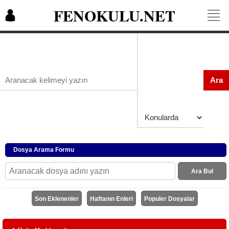
FENOKULU.NET
Ara
Dosya Arama Formu
Ara Bul
Son Eklenenler
Haftanın Enleri
Populer Dosyalar