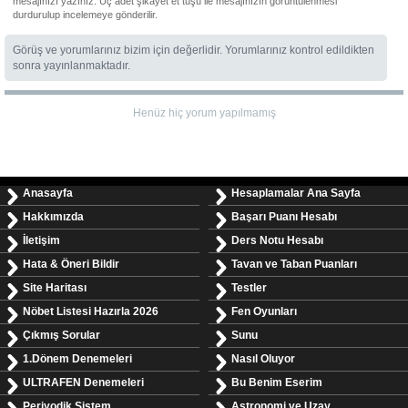
mesajınızı yazınız. Üç adet şikâyet et tuşu ile mesajınızın görüntülenmesi
durdurulup incelemeye gönderilir.
Görüş ve yorumlarınız bizim için değerlidir. Yorumlarınız kontrol edildikten
sonra yayınlanmaktadır.
Henüz hiç yorum yapılmamış
Anasayfa
Hesaplamalar Ana Sayfa
Hakkımızda
Başarı Puanı Hesabı
İletişim
Ders Notu Hesabı
Hata & Öneri Bildir
Tavan ve Taban Puanları
Site Haritası
Testler
Nöbet Listesi Hazırla 2026
Fen Oyunları
Çıkmış Sorular
Sunu
1.Dönem Denemeleri
Nasıl Oluyor
ULTRAFEN Denemeleri
Bu Benim Eserim
Periyodik Sistem
Astronomi ve Uzay