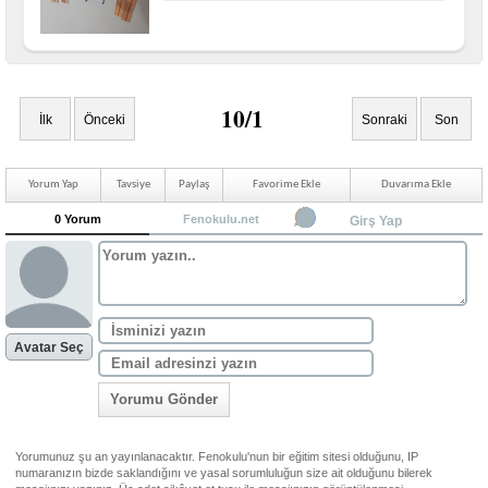
10/1
İlk
Önceki
Sonraki
Son
Yorum Yap
Tavsiye
Paylaş
Favorime Ekle
Duvarıma Ekle
0 Yorum
Fenokulu.net
Girş Yap
Avatar Seç
Yorumu Gönder
Yorumunuz şu an yayınlanacaktır. Fenokulu'nun bir eğitim sitesi olduğunu, IP
numaranızın bizde saklandığını ve yasal sorumluluğun size ait olduğunu bilerek