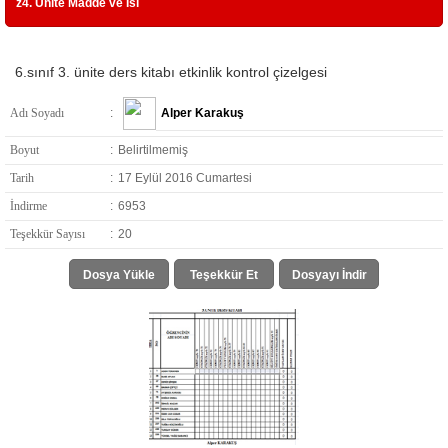
z4. Ünite Madde ve Isı
6.sınıf 3. ünite ders kitabı etkinlik kontrol çizelgesi
Adı Soyadı
:
Alper Karakuş
Boyut
:
Belirtilmemiş
Tarih
:
17 Eylül 2016 Cumartesi
İndirme
:
6953
Teşekkür Sayısı
:
20
Dosya Yükle
Teşekkür Et
Dosyayı İndir