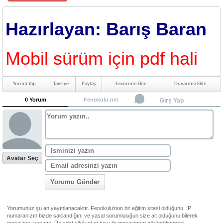
Hazırlayan: Barış Baran
Mobil sürüm için pdf hali
Yorum Yap
Tavsiye
Paylaş
Favorime Ekle
Duvarıma Ekle
0 Yorum
Fenokulu.net
Girş Yap
Avatar Seç
Yorumu Gönder
Yorumunuz şu an yayınlanacaktır. Fenokulu'nun bir eğitim sitesi olduğunu, IP
numaranızın bizde saklandığını ve yasal sorumluluğun size ait olduğunu bilerek
mesajınızı yazınız. Üç adet şikâyet et tuşu ile mesajınızın görüntülenmesi