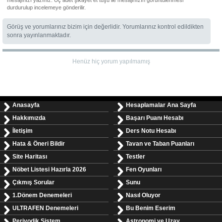
durdurulup incelemeye gönderilir.
Görüş ve yorumlarınız bizim için değerlidir. Yorumlarınız kontrol edildikten
sonra yayınlanmaktadır.
Henüz hiç yorum yapılmamış
Anasayfa
Hesaplamalar Ana Sayfa
Hakkımızda
Başarı Puanı Hesabı
İletişim
Ders Notu Hesabı
Hata & Öneri Bildir
Tavan ve Taban Puanları
Site Haritası
Testler
Nöbet Listesi Hazırla 2026
Fen Oyunları
Çıkmış Sorular
Sunu
1.Dönem Denemeleri
Nasıl Oluyor
ULTRAFEN Denemeleri
Bu Benim Eserim
Periyodik Sistem
Astronomi ve Uzay