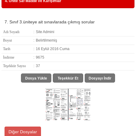
4. Ünite Saf Madde ve Karışımlar
7. Sınıf 3.üniteye ait sınavlarada çıkmış sorular
Adı Soyadı
:
Site Admini
Boyut
:
Belirtilmemiş
Tarih
:
16 Eylül 2016 Cuma
İndirme
:
9675
Teşekkür Sayısı
:
37
Dosya Yükle
Teşekkür Et
Dosyayı İndir
Diğer Dosyalar