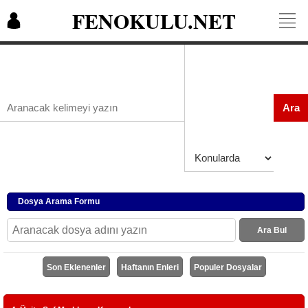
FENOKULU.NET
Ara
Dosya Arama Formu
Ara Bul
Son Eklenenler
Haftanın Enleri
Populer Dosyalar