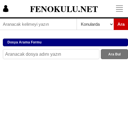
FENOKULU.NET
Ara
Dosya Arama Formu
Ara Bul