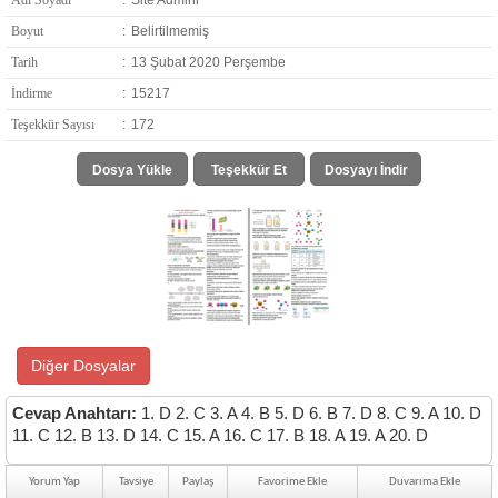
Adı Soyadı
:
Site Admini
Boyut
:
Belirtilmemiş
Tarih
:
13 Şubat 2020 Perşembe
İndirme
:
15217
Teşekkür Sayısı
:
172
Dosya Yükle
Teşekkür Et
Dosyayı İndir
Diğer Dosyalar
Cevap Anahtarı:
1. D 2. C 3. A 4. B 5. D 6. B 7. D 8. C 9. A 10. D
11. C 12. B 13. D 14. C 15. A 16. C 17. B 18. A 19. A 20. D
Yorum Yap
Tavsiye
Paylaş
Favorime Ekle
Duvarıma Ekle