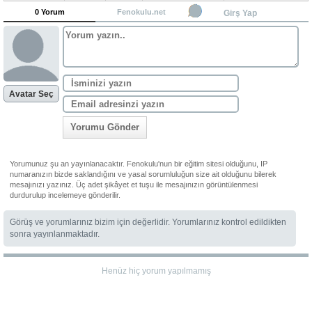
0 Yorum
Fenokulu.net
Girş Yap
Avatar Seç
Yorumu Gönder
Yorumunuz şu an yayınlanacaktır. Fenokulu'nun bir eğitim sitesi olduğunu, IP
numaranızın bizde saklandığını ve yasal sorumluluğun size ait olduğunu bilerek
mesajınızı yazınız. Üç adet şikâyet et tuşu ile mesajınızın görüntülenmesi
durdurulup incelemeye gönderilir.
Görüş ve yorumlarınız bizim için değerlidir. Yorumlarınız kontrol edildikten
sonra yayınlanmaktadır.
Henüz hiç yorum yapılmamış