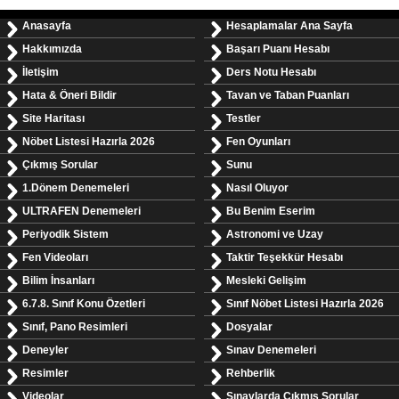
Anasayfa
Hesaplamalar Ana Sayfa
Hakkımızda
Başarı Puanı Hesabı
İletişim
Ders Notu Hesabı
Hata & Öneri Bildir
Tavan ve Taban Puanları
Site Haritası
Testler
Nöbet Listesi Hazırla 2026
Fen Oyunları
Çıkmış Sorular
Sunu
1.Dönem Denemeleri
Nasıl Oluyor
ULTRAFEN Denemeleri
Bu Benim Eserim
Periyodik Sistem
Astronomi ve Uzay
Fen Videoları
Taktir Teşekkür Hesabı
Bilim İnsanları
Mesleki Gelişim
6.7.8. Sınıf Konu Özetleri
Sınıf Nöbet Listesi Hazırla 2026
Sınıf, Pano Resimleri
Dosyalar
Deneyler
Sınav Denemeleri
Resimler
Rehberlik
Videolar
Sınavlarda Çıkmış Sorular