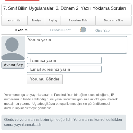
7. Sınıf Bilim Uygulamaları 2. Dönem 2. Yazılı Yoklama Soruları
Yorum Yap
Tavsiye
Paylaş
Favorime Ekle
Duvarıma Ekle
0 Yorum
Fenokulu.net
Girş Yap
Avatar Seç
Yorumu Gönder
Yorumunuz şu an yayınlanacaktır. Fenokulu'nun bir eğitim sitesi olduğunu, IP
numaranızın bizde saklandığını ve yasal sorumluluğun size ait olduğunu bilerek
mesajınızı yazınız. Üç adet şikâyet et tuşu ile mesajınızın görüntülenmesi
durdurulup incelemeye gönderilir.
Görüş ve yorumlarınız bizim için değerlidir. Yorumlarınız kontrol edildikten
sonra yayınlanmaktadır.