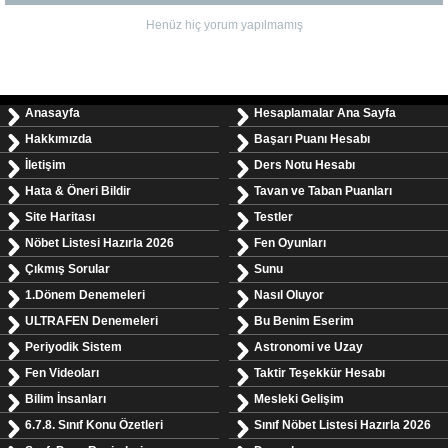
Henüz hiç yorum yapılmamış
Anasayfa
Hesaplamalar Ana Sayfa
Hakkımızda
Başarı Puanı Hesabı
İletişim
Ders Notu Hesabı
Hata & Öneri Bildir
Tavan ve Taban Puanları
Site Haritası
Testler
Nöbet Listesi Hazırla 2026
Fen Oyunları
Çıkmış Sorular
Sunu
1.Dönem Denemeleri
Nasıl Oluyor
ULTRAFEN Denemeleri
Bu Benim Eserim
Periyodik Sistem
Astronomi ve Uzay
Fen Videoları
Taktir Teşekkür Hesabı
Bilim İnsanları
Mesleki Gelişim
6.7.8. Sınıf Konu Özetleri
Sınıf Nöbet Listesi Hazırla 2026