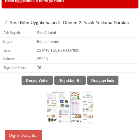
Bilim uygulamaları dersi yazılıları
7. Sınıf Bilim Uygulamaları 2. Dönem 2. Yazılı Yoklama Soruları
Adı Soyadı
:
Site Admini
Boyut
:
Belirtilmemiş
Tarih
:
23 Mayıs 2016 Pazartesi
İndirme
:
25338
Teşekkür Sayısı
:
76
Dosya Yükle
Teşekkür Et
Dosyayı İndir
Diğer Dosyalar