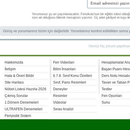
Yorumunuz şu an yayınlanacaktır. Fenokulu'nun bir eğitim sitesi oldu
size ait olduğunu bilerek mesajınızı yazınız. Üç adet şikâyet et tuşu i
Görüş ve yorumlarınız bizim için değerlidir. Yorumlarınız kontrol edildikten sonra
Henüz hiç yorum yapılma
Hakkımızda
Fen Videoları
Hesaplamalar An
İletişim
Bilim İnsanları
Başarı Puanı Hes
Hata & Öneri Bildir
6.7.8. Sınıf Konu Özetleri
Ders Notu Hesabı
Site Haritası
Sınıf, Pano Resimleri
Tavan ve Taban P
Nöbet Listesi Hazırla 2026
Deneyler
Testler
Çıkmış Sorular
Resimler
Fen Oyunları
1.Dönem Denemeleri
Videolar
Sunu
ULTRAFEN Denemeleri
Sınav Analizi
Periyodik Sistem