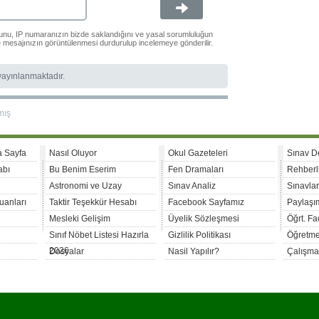
ğunu, IP numaranızın bizde saklandığını ve yasal sorumluluğun
le mesajınızın görüntülenmesi durdurulup incelemeye gönderilir.
 yayınlanmaktadır.
mış
a Sayfa
Nasıl Oluyor
Okul Gazeteleri
Sınav D
abı
Bu Benim Eserim
Fen Dramaları
Rehberl
Astronomi ve Uzay
Sınav Analiz
Sınavla
uanları
Taktir Teşekkür Hesabı
Facebook Sayfamız
Paylaşım
Mesleki Gelişim
Üyelik Sözleşmesi
Öğrt. F
Sınıf Nöbet Listesi Hazırla
Gizlilik Politikası
Öğretme
2026
Dosyalar
Nasil Yapılır?
Çalışma