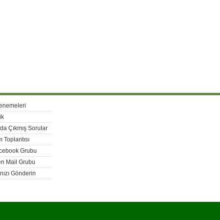
enemeleri
ik
rda Çıkmış Sorular
 Toplantısı
acebook Grubu
n Mail Grubu
nızı Gönderin