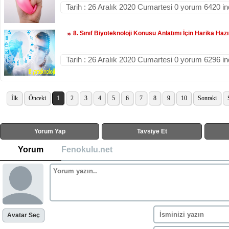
Tarih : 26 Aralık 2020 Cumartesi 0 yorum 6420 i
8. Sınıf Biyoteknoloji Konusu Anlatımı İçin Harika Haz
Tarih : 26 Aralık 2020 Cumartesi 0 yorum 6296 i
İlk
Önceki
1
2
3
4
5
6
7
8
9
10
Sonraki
Yorum Yap
Tavsiye Et
Yorum
Fenokulu.net
Avatar Seç