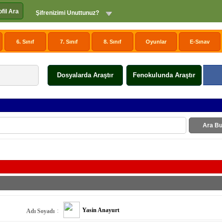
ofil Ara
Şifrenizimi Unuttunuz?
6. Sınıf
7. Sınıf
8. Sınıf
Oyunlar
E-Sınav
Dosyalarda Araştır
Fenokulunda Araştır
Ara Bu
Yasin Anayurt
:
Adı Soyadı