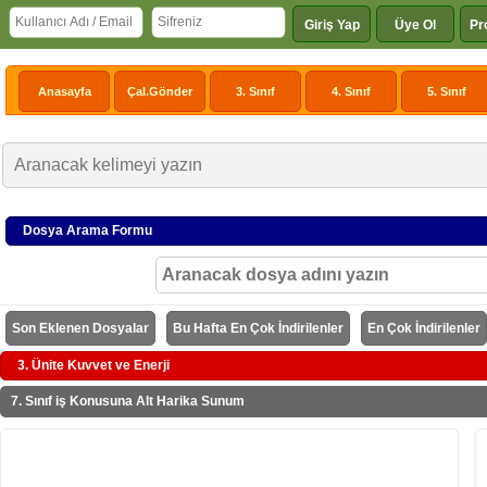
Giriş Yap
Üye Ol
Pr
Anasayfa
Çal.Gönder
3. Sınıf
4. Sınıf
5. Sınıf
Dosya Arama Formu
Son Eklenen Dosyalar
Bu Hafta En Çok İndirilenler
En Çok İndirilenler
3. Ünite Kuvvet ve Enerji
7. Sınıf iş Konusuna Alt Harika Sunum