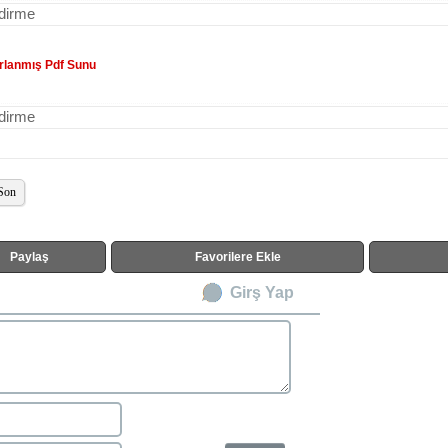
ndirme
ırlanmış Pdf Sunu
ndirme
Son
Paylaş
Favorilere Ekle
Girş Yap