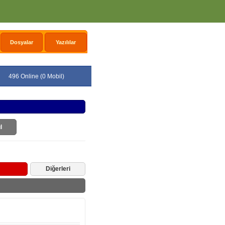
Dosyalar
Yazılılar
496 Online (0 Mobil)
l
Diğerleri