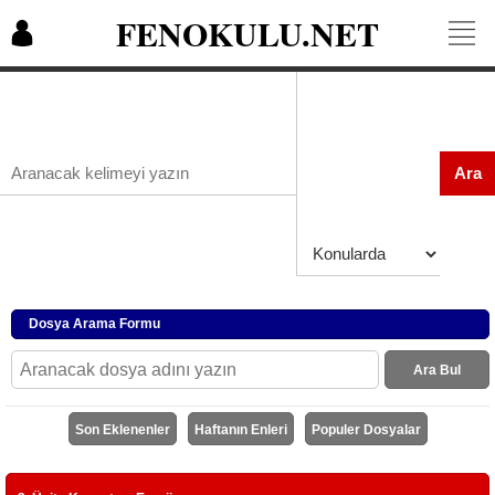
FENOKULU.NET
Ara
Dosya Arama Formu
Ara Bul
Son Eklenenler
Haftanın Enleri
Populer Dosyalar