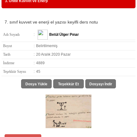
3. Ünite Kuvvet ve Enerji
7. sınıf kuvvet ve enerji el yazısı keyifli ders notu
Adı Soyadı
:
Betül Ülger Pınar
Boyut
:
Belirtilmemiş
Tarih
:
20 Aralık 2020 Pazar
İndirme
:
4889
Teşekkür Sayısı
:
45
Dosya Yükle
Teşekkür Et
Dosyayı İndir