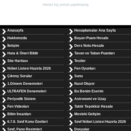
Henüz hiç yorum yapılmamış
Anasayfa
Hesaplamalar Ana Sayfa
Hakkımızda
Başarı Puanı Hesabı
İletişim
Ders Notu Hesabı
Hata & Öneri Bildir
Tavan ve Taban Puanları
Site Haritası
Testler
Nöbet Listesi Hazırla 2026
Fen Oyunları
Çıkmış Sorular
Sunu
1.Dönem Denemeleri
Nasıl Oluyor
ULTRAFEN Denemeleri
Bu Benim Eserim
Periyodik Sistem
Astronomi ve Uzay
Fen Videoları
Taktir Teşekkür Hesabı
Bilim İnsanları
Mesleki Gelişim
6.7.8. Sınıf Konu Özetleri
Sınıf Nöbet Listesi Hazırla 2026
Sınıf, Pano Resimleri
Dosyalar