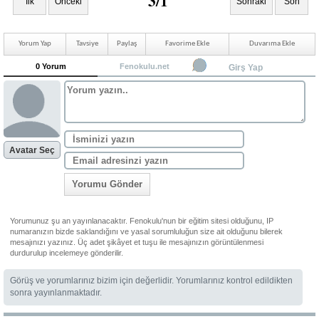
3/1
İlk
Önceki
Sonraki
Son
Yorum Yap
Tavsiye
Paylaş
Favorime Ekle
Duvarıma Ekle
0 Yorum
Fenokulu.net
Girş Yap
Avatar Seç
Yorumu Gönder
Yorumunuz şu an yayınlanacaktır. Fenokulu'nun bir eğitim sitesi olduğunu, IP
numaranızın bizde saklandığını ve yasal sorumluluğun size ait olduğunu bilerek
mesajınızı yazınız. Üç adet şikâyet et tuşu ile mesajınızın görüntülenmesi
durdurulup incelemeye gönderilir.
Görüş ve yorumlarınız bizim için değerlidir. Yorumlarınız kontrol edildikten
sonra yayınlanmaktadır.