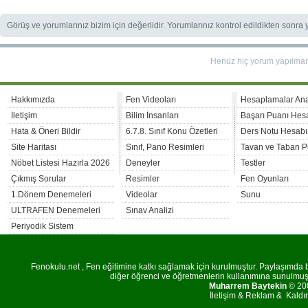
Görüş ve yorumlarınız bizim için değerlidir. Yorumlarınız kontrol edildikten sonra
Henüz hiç yorum yapılma
Hakkımızda
Fen Videoları
Hesaplamalar An
İletişim
Bilim İnsanları
Başarı Puanı Hes
Hata & Öneri Bildir
6.7.8. Sınıf Konu Özetleri
Ders Notu Hesabı
Site Haritası
Sınıf, Pano Resimleri
Tavan ve Taban P
Nöbet Listesi Hazırla 2026
Deneyler
Testler
Çıkmış Sorular
Resimler
Fen Oyunları
1.Dönem Denemeleri
Videolar
Sunu
ULTRAFEN Denemeleri
Sınav Analizi
Periyodik Sistem
Fenokulu.net , Fen eğitimine katkı sağlamak için kurulmuştur. Paylaşımda bu
diğer öğrenci ve öğretmenlerin kullanımına sunulmuştu
Muharrem Baytekin
© 200
İletişim
&
Reklam
&
Kaldı