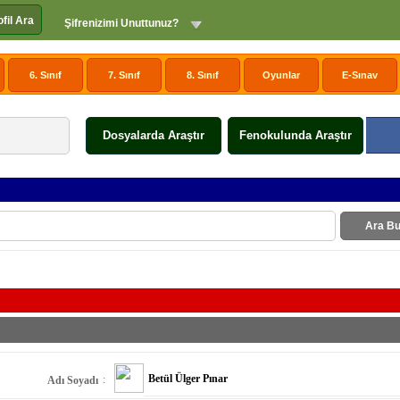
ofil Ara
Şifrenizimi Unuttunuz?
6. Sınıf
7. Sınıf
8. Sınıf
Oyunlar
E-Sınav
Dosyalarda Araştır
Fenokulunda Araştır
Ara Bu
Betül Ülger Pınar
:
Adı Soyadı