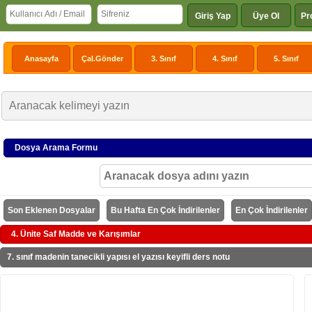
Giriş Yap
Üye Ol
Pr
Anasayfa
Çal.Gönder
3. Sınıf
4. Sınıf
5. Sınıf
Dosya Arama Formu
Son Eklenen Dosyalar
Bu Hafta En Çok İndirilenler
En Çok İndirilenler
4. Ünite Saf Madde ve Karışımlar
7. sınıf madenin tanecikli yapısı el yazısı keyifli ders notu