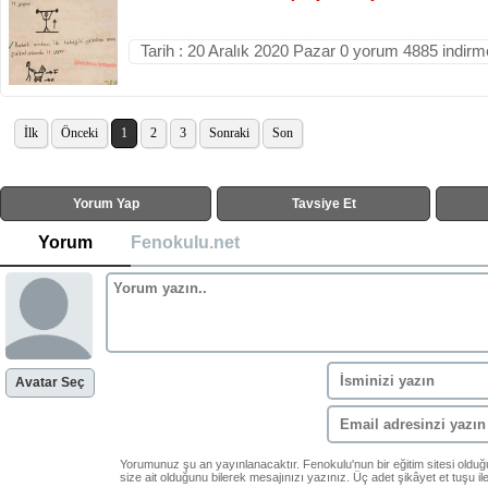
Tarih : 20 Aralık 2020 Pazar 0 yorum 4885 indirm
İlk
Önceki
1
2
3
Sonraki
Son
Yorum Yap
Tavsiye Et
Yorum
Fenokulu.net
Avatar Seç
Yorumunuz şu an yayınlanacaktır. Fenokulu'nun bir eğitim sitesi oldu
size ait olduğunu bilerek mesajınızı yazınız. Üç adet şikâyet et tuşu i