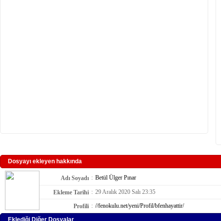
Dosyayı ekleyen hakkında
:
Betül Ülger Pınar
Adı Soyadı
:
29 Aralık 2020 Salı 23:35
Ekleme Tarihi
:
//fenokulu.net/yeni/Profil/bfenhayattir/
Profili
Eklediği Diğer Dosyalar