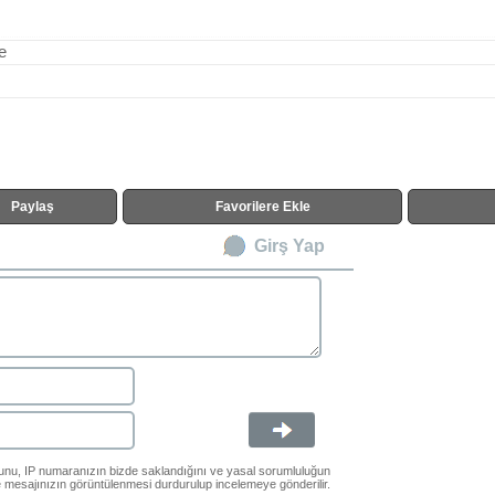
e
Paylaş
Favorilere Ekle
Girş Yap
ğunu, IP numaranızın bizde saklandığını ve yasal sorumluluğun
le mesajınızın görüntülenmesi durdurulup incelemeye gönderilir.