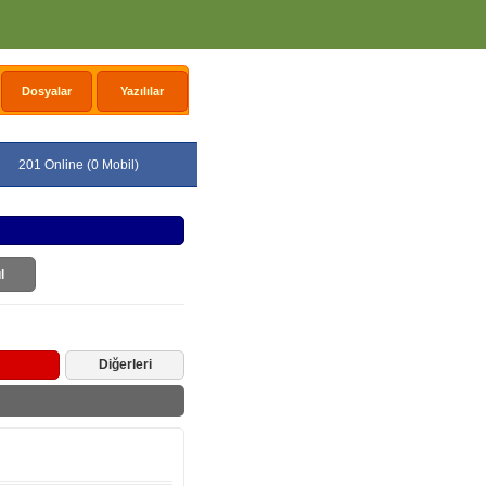
Dosyalar
Yazılılar
201 Online (0 Mobil)
l
Diğerleri