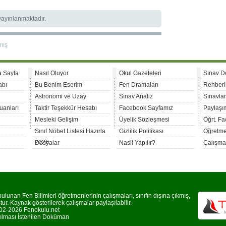
 yayınlanmaktadır.
mış
a Sayfa
Nasıl Oluyor
Okul Gazeteleri
Sınav D
abı
Bu Benim Eserim
Fen Dramaları
Rehberl
Astronomi ve Uzay
Sınav Analiz
Sınavla
uanları
Taktir Teşekkür Hesabı
Facebook Sayfamız
Paylaşım
Mesleki Gelişim
Üyelik Sözleşmesi
Öğrt. F
Sınıf Nöbet Listesi Hazırla
Gizlilik Politikası
Öğretme
2026
Dosyalar
Nasil Yapılır?
Çalışma
lunan Fen Bilimleri öğretmenlerinin çalışmaları, sınıfın dışına çıkmış,
r. Kaynak gösterilerek çalışmalar paylaşılabilir.
2-2026 Fenokulu.net
rılması İstenilen Doküman