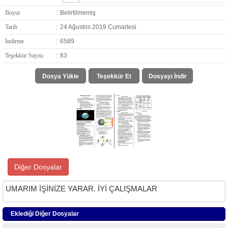
Boyut
:
Belirtilmemiş
Tarih
:
24 Ağustos 2019 Cumartesi
İndirme
:
6589
Teşekkür Sayısı
:
83
Dosya Yükle
Teşekkür Et
Dosyayı İndir
Diğer Dosyalar
UMARIM İŞİNİZE YARAR. İYİ ÇALIŞMALAR
Eklediği Diğer Dosyalar