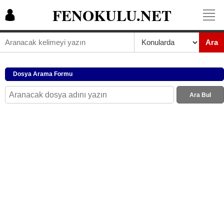
FENOKULU.NET
Ara
Dosya Arama Formu
Ara Bul