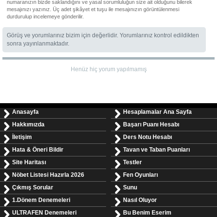
numaranızın bizde saklandığını ve yasal sorumluluğun size ait olduğunu bilerek
mesajınızı yazınız. Üç adet şikâyet et tuşu ile mesajınızın görüntülenmesi
durdurulup incelemeye gönderilir.
Görüş ve yorumlarınız bizim için değerlidir. Yorumlarınız kontrol edildikten
sonra yayınlanmaktadır.
Henüz hiç yorum yapılmamış
Anasayfa
Hesaplamalar Ana Sayfa
Hakkımızda
Başarı Puanı Hesabı
İletişim
Ders Notu Hesabı
Hata & Öneri Bildir
Tavan ve Taban Puanları
Site Haritası
Testler
Nöbet Listesi Hazırla 2026
Fen Oyunları
Çıkmış Sorular
Sunu
1.Dönem Denemeleri
Nasıl Oluyor
ULTRAFEN Denemeleri
Bu Benim Eserim