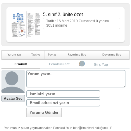
5. sınıf 2. ünite özet
Tarih : 16 Mart 2019 Cumartesi 0 yorum
3051 indirme
Yorum Yap
Tavsiye
Paylaş
Favorime Ekle
Duvarıma Ekle
0 Yorum
Fenokulu.net
Girş Yap
Avatar Seç
Yorumu Gönder
Yorumunuz şu an yayınlanacaktır. Fenokulu'nun bir eğitim sitesi olduğunu, IP