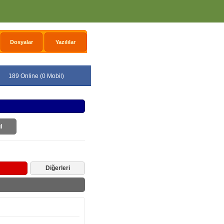
Dosyalar
Yazılılar
189 Online (0 Mobil)
l
Diğerleri