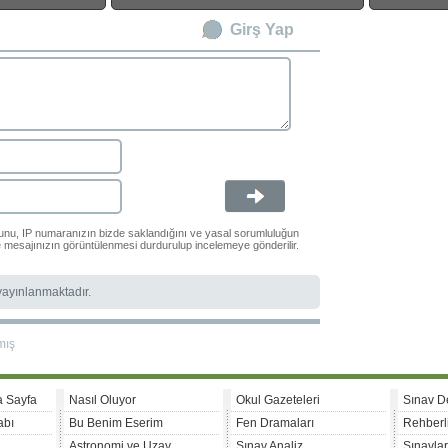
Girş Yap
ğunu, IP numaranızın bizde saklandığını ve yasal sorumluluğun
le mesajınızın görüntülenmesi durdurulup incelemeye gönderilir.
 yayınlanmaktadır.
mış
a Sayfa
Nasıl Oluyor
Okul Gazeteleri
Sınav D
abı
Bu Benim Eserim
Fen Dramaları
Rehberl
Astronomi ve Uzay
Sınav Analiz
Sınavla