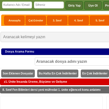
Giriş Yap
Üye Ol
Pr
Anasayfa
Çal.Gönder
3. Sınıf
4. Sınıf
5. Sınıf
Dosya Arama Formu
Son Eklenen Dosyalar
Bu Hafta En Çok İndirilenler
En Çok İndirilenler
z1. Ünite İnsanda Üreme, Büyüme ve Gelişme
8. Sınıf Fen Bilimleri dersi yeni müfredat 1. ünite eğlenceli konu anlatımı