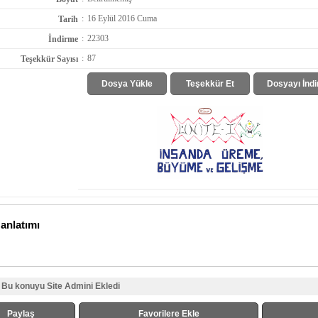
:
16 Eylül 2016 Cuma
Tarih
:
22303
İndirme
:
87
Teşekkür Sayısı
Dosya Yükle
Teşekkür Et
Dosyayı İndi
 anlatımı
Bu konuyu Site Admini Ekledi
Paylaş
Favorilere Ekle