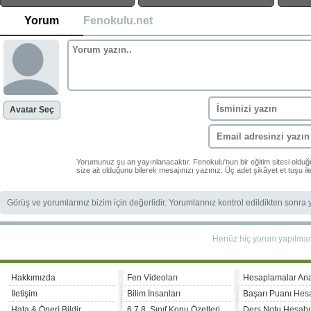
Yorum
Fenokulu.net
Avatar Seç
Yorumunuz şu an yayınlanacaktır. Fenokulu'nun bir eğitim sitesi oldu
size ait olduğunu bilerek mesajınızı yazınız. Üç adet şikâyet et tuşu i
Görüş ve yorumlarınız bizim için değerlidir. Yorumlarınız kontrol edildikten sonra
Henüz hiç yorum yapılma
Hakkımızda
Fen Videoları
Hesaplamalar An
İletişim
Bilim İnsanları
Başarı Puanı Hes
Hata & Öneri Bildir
6.7.8. Sınıf Konu Özetleri
Ders Notu Hesabı