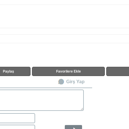
Paylaş
Favorilere Ekle
Girş Yap