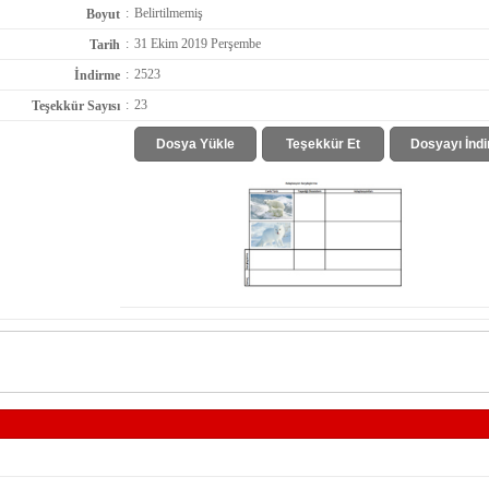
:
Belirtilmemiş
Boyut
:
31 Ekim 2019 Perşembe
Tarih
:
2523
İndirme
:
23
Teşekkür Sayısı
Dosya Yükle
Teşekkür Et
Dosyayı İndi