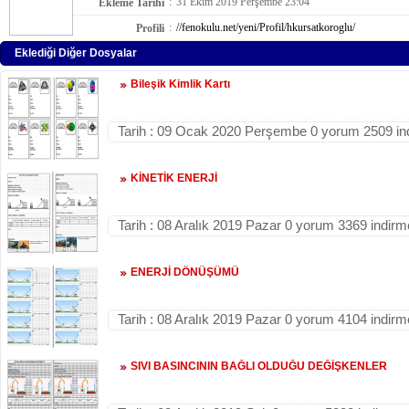
:
31 Ekim 2019 Perşembe 23:04
Ekleme Tarihi
:
//fenokulu.net/yeni/Profil/hkursatkoroglu/
Profili
Eklediği Diğer Dosyalar
Bileşik Kimlik Kartı
Tarih : 09 Ocak 2020 Perşembe 0 yorum 2509 in
KİNETİK ENERJİ
Tarih : 08 Aralık 2019 Pazar 0 yorum 3369 indirm
ENERJİ DÖNÜŞÜMÜ
Tarih : 08 Aralık 2019 Pazar 0 yorum 4104 indirm
SIVI BASINCININ BAĞLI OLDUĞU DEĞİŞKENLER