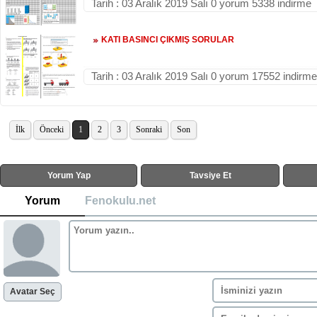
Tarih : 03 Aralık 2019 Salı 0 yorum 5338 indirme
KATI BASINCI ÇIKMIŞ SORULAR
Tarih : 03 Aralık 2019 Salı 0 yorum 17552 indirme
İlk
Önceki
1
2
3
Sonraki
Son
Yorum Yap
Tavsiye Et
Yorum
Fenokulu.net
Avatar Seç