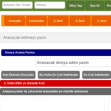
Giriş Yap
Üye Ol
Pr
Anasayfa
Çal.Gönder
3. Sınıf
4. Sınıf
5. Sınıf
Dosya Arama Formu
Son Eklenen Dosyalar
Bu Hafta En Çok İndirilenler
En Çok İndirilenler
2. Ünite DNA ve Genetik Kod
Adaptasyonlar ile çıkarımda bulunabilecek etkinlik dokümanı