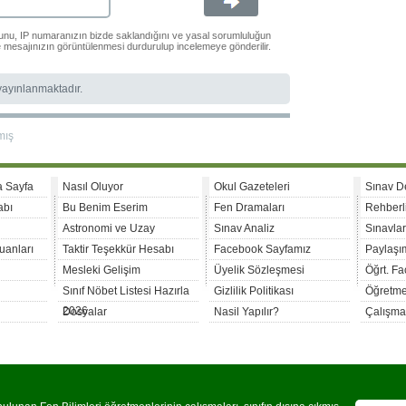
ğunu, IP numaranızın bizde saklandığını ve yasal sorumluluğun
le mesajınızın görüntülenmesi durdurulup incelemeye gönderilir.
 yayınlanmaktadır.
mış
a Sayfa
Nasıl Oluyor
Okul Gazeteleri
Sınav D
abı
Bu Benim Eserim
Fen Dramaları
Rehberl
Astronomi ve Uzay
Sınav Analiz
Sınavla
uanları
Taktir Teşekkür Hesabı
Facebook Sayfamız
Paylaşım
Mesleki Gelişim
Üyelik Sözleşmesi
Öğrt. F
Sınıf Nöbet Listesi Hazırla
Gizlilik Politikası
Öğretme
2026
Dosyalar
Nasil Yapılır?
Çalışma