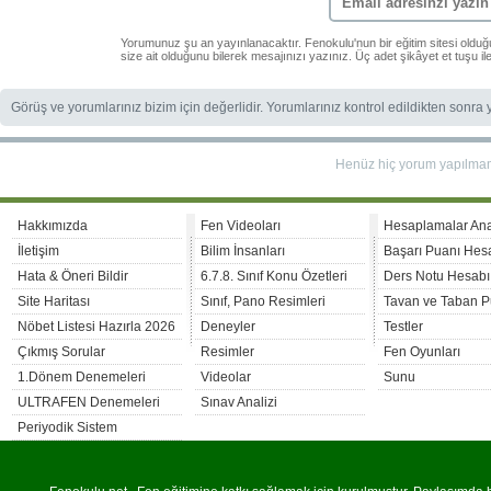
Yorumunuz şu an yayınlanacaktır. Fenokulu'nun bir eğitim sitesi oldu
size ait olduğunu bilerek mesajınızı yazınız. Üç adet şikâyet et tuşu i
Görüş ve yorumlarınız bizim için değerlidir. Yorumlarınız kontrol edildikten sonra
Henüz hiç yorum yapılma
Hakkımızda
Fen Videoları
Hesaplamalar An
İletişim
Bilim İnsanları
Başarı Puanı Hes
Hata & Öneri Bildir
6.7.8. Sınıf Konu Özetleri
Ders Notu Hesabı
Site Haritası
Sınıf, Pano Resimleri
Tavan ve Taban P
Nöbet Listesi Hazırla 2026
Deneyler
Testler
Çıkmış Sorular
Resimler
Fen Oyunları
1.Dönem Denemeleri
Videolar
Sunu
ULTRAFEN Denemeleri
Sınav Analizi
Periyodik Sistem