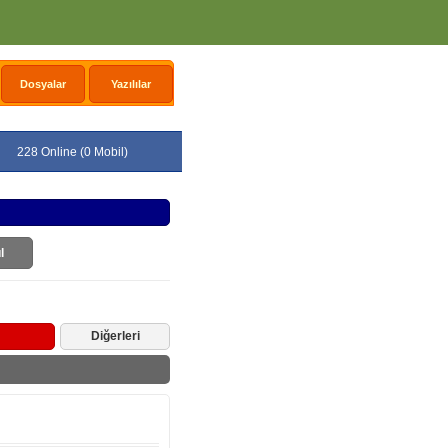
Dosyalar
Yazılılar
228 Online (0 Mobil)
l
Diğerleri