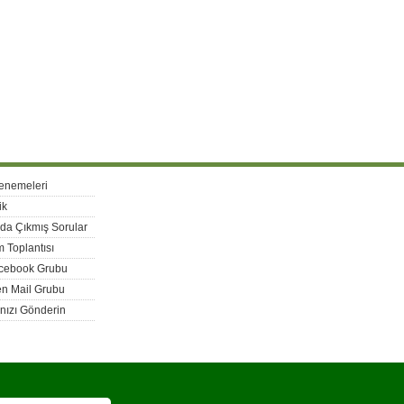
enemeleri
ik
rda Çıkmış Sorular
 Toplantısı
acebook Grubu
n Mail Grubu
nızı Gönderin