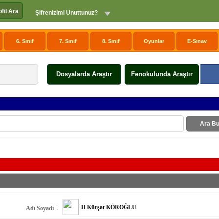
ofil Ara
Şifrenizimi Unuttunuz?
6. Sınıf
7. Sınıf
8. Sınıf
Oyunlar
E-Sınav
Dosyalarda Araştır
Fenokulunda Araştır
Ara Bu
H Kürşat KÖROĞLU
:
Adı Soyadı