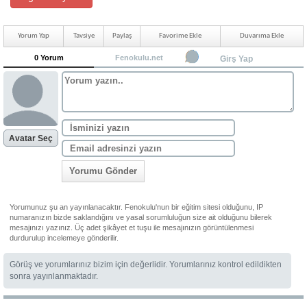
Yorum Yap
Tavsiye
Paylaş
Favorime Ekle
Duvarıma Ekle
0 Yorum
Fenokulu.net
Girş Yap
Avatar Seç
Yorumu Gönder
Yorumunuz şu an yayınlanacaktır. Fenokulu'nun bir eğitim sitesi olduğunu, IP
numaranızın bizde saklandığını ve yasal sorumluluğun size ait olduğunu bilerek
mesajınızı yazınız. Üç adet şikâyet et tuşu ile mesajınızın görüntülenmesi
durdurulup incelemeye gönderilir.
Görüş ve yorumlarınız bizim için değerlidir. Yorumlarınız kontrol edildikten
sonra yayınlanmaktadır.