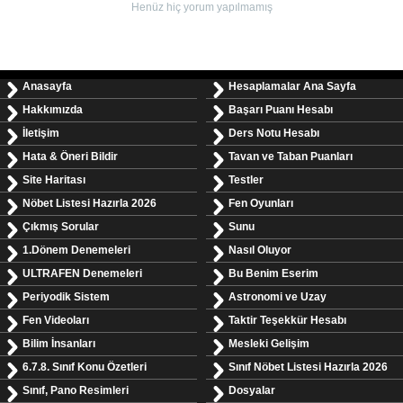
Henüz hiç yorum yapılmamış
Anasayfa
Hesaplamalar Ana Sayfa
Hakkımızda
Başarı Puanı Hesabı
İletişim
Ders Notu Hesabı
Hata & Öneri Bildir
Tavan ve Taban Puanları
Site Haritası
Testler
Nöbet Listesi Hazırla 2026
Fen Oyunları
Çıkmış Sorular
Sunu
1.Dönem Denemeleri
Nasıl Oluyor
ULTRAFEN Denemeleri
Bu Benim Eserim
Periyodik Sistem
Astronomi ve Uzay
Fen Videoları
Taktir Teşekkür Hesabı
Bilim İnsanları
Mesleki Gelişim
6.7.8. Sınıf Konu Özetleri
Sınıf Nöbet Listesi Hazırla 2026
Sınıf, Pano Resimleri
Dosyalar