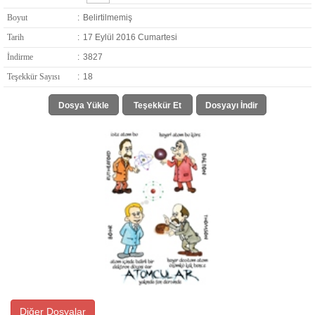
Boyut
:
Belirtilmemiş
Tarih
:
17 Eylül 2016 Cumartesi
İndirme
:
3827
Teşekkür Sayısı
:
18
Dosya Yükle
Teşekkür Et
Dosyayı İndir
Diğer Dosyalar