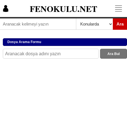
FENOKULU.NET
Ara
Dosya Arama Formu
Ara Bul