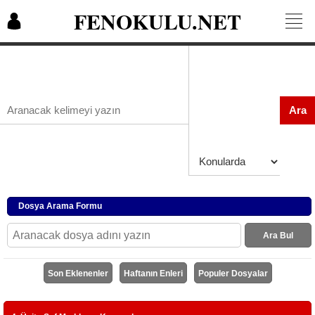
FENOKULU.NET
Ara
Dosya Arama Formu
Ara Bul
Son Eklenenler
Haftanın Enleri
Populer Dosyalar