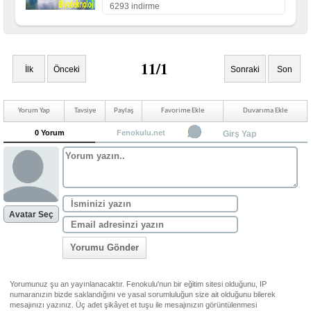
6293 indirme
11/1
İlk
Önceki
Sonraki
Son
Yorum Yap
Tavsiye
Paylaş
Favorime Ekle
Duvarıma Ekle
0 Yorum
Fenokulu.net
Girş Yap
Avatar Seç
Yorumu Gönder
Yorumunuz şu an yayınlanacaktır. Fenokulu'nun bir eğitim sitesi olduğunu, IP
numaranızın bizde saklandığını ve yasal sorumluluğun size ait olduğunu bilerek
mesajınızı yazınız. Üç adet şikâyet et tuşu ile mesajınızın görüntülenmesi