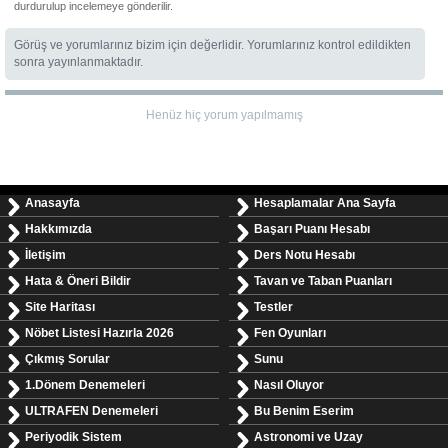
durdurulup incelemeye gönderilir.
Görüş ve yorumlarınız bizim için değerlidir. Yorumlarınız kontrol edildikten
sonra yayınlanmaktadır.
Henüz hiç yorum yapılmamış
Anasayfa
Hesaplamalar Ana Sayfa
Hakkımızda
Başarı Puanı Hesabı
İletişim
Ders Notu Hesabı
Hata & Öneri Bildir
Tavan ve Taban Puanları
Site Haritası
Testler
Nöbet Listesi Hazırla 2026
Fen Oyunları
Çıkmış Sorular
Sunu
1.Dönem Denemeleri
Nasıl Oluyor
ULTRAFEN Denemeleri
Bu Benim Eserim
Periyodik Sistem
Astronomi ve Uzay