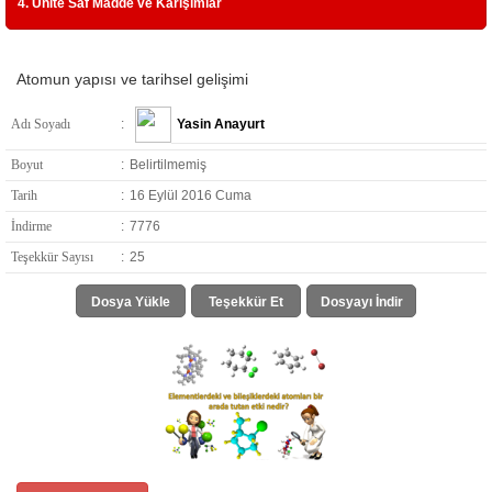
4. Ünite Saf Madde ve Karışımlar
Atomun yapısı ve tarihsel gelişimi
Adı Soyadı
:
Yasin Anayurt
Boyut
:
Belirtilmemiş
Tarih
:
16 Eylül 2016 Cuma
İndirme
:
7776
Teşekkür Sayısı
:
25
Dosya Yükle
Teşekkür Et
Dosyayı İndir