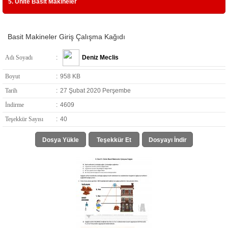
5. Ünite Basit Makineler
Basit Makineler Giriş Çalışma Kağıdı
Adı Soyadı
:
Deniz Meclis
Boyut
:
958 KB
Tarih
:
27 Şubat 2020 Perşembe
İndirme
:
4609
Teşekkür Sayısı
:
40
Dosya Yükle
Teşekkür Et
Dosyayı İndir