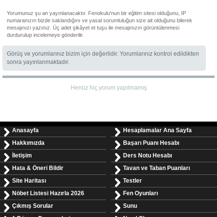
Yorumunuz şu an yayınlanacaktır. Fenokulu'nun bir eğitim sitesi olduğunu, IP
numaranızın bizde saklandığını ve yasal sorumluluğun size ait olduğunu bilerek
mesajınızı yazınız. Üç adet şikâyet et tuşu ile mesajınızın görüntülenmesi
durdurulup incelemeye gönderilir.
Görüş ve yorumlarınız bizim için değerlidir. Yorumlarınız kontrol edildikten
sonra yayınlanmaktadır.
Henüz hiç yorum yapılmamış
Anasayfa
Hesaplamalar Ana Sayfa
Hakkımızda
Başarı Puanı Hesabı
İletişim
Ders Notu Hesabı
Hata & Öneri Bildir
Tavan ve Taban Puanları
Site Haritası
Testler
Nöbet Listesi Hazırla 2026
Fen Oyunları
Çıkmış Sorular
Sunu