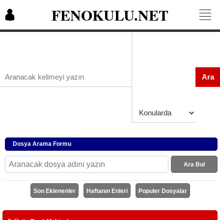
FENOKULU.NET
Ara
Dosya Arama Formu
Ara Bul
Son Eklenenler
Haftanın Enleri
Populer Dosyalar