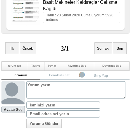
Basit Makineler Kaldıraçlar Çalışma
Kağıdı
Tarih : 28 Şubat 2020 Cuma 0 yorum 5928
indirme
2/1
İlk
Önceki
Sonraki
Son
Yorum Yap
Tavsiye
Paylaş
Favorime Ekle
Duvarıma Ekle
0 Yorum
Fenokulu.net
Girş Yap
Avatar Seç
Yorumu Gönder