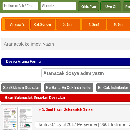
Giriş Yap
Üye Ol
Pr
Anasayfa
Çal.Gönder
3. Sınıf
4. Sınıf
5. Sınıf
Dosya Arama Formu
Son Eklenen Dosyalar
Bu Hafta En Çok İndirilenler
En Çok İndirilenler
Hazır Bulunuşluk Sınavları Dosyaları
5. Sınıf Hazır Bulunuşluk Sınavı
Tarih : 07 Eylül 2017 Perşembe | 9661 İndirme |