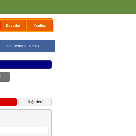
Dosyalar
Yazılılar
196 Online (0 Mobil)
l
Diğerleri