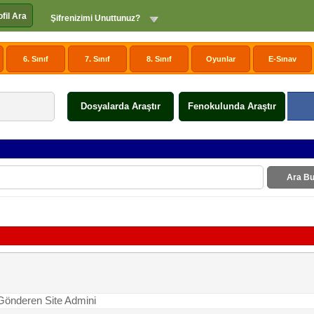
ofil Ara
Şifrenizimi Unuttunuz?
6. Sınıf
7. Sınıf
8. Sınıf
Oyunlar
E-Sınav
Dosyalarda Araştır
Fenokulunda Araştır
Ara Bu
 Gönderen Site Admini