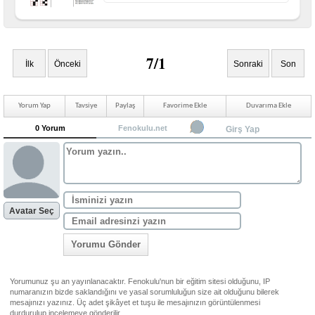
7/1
İlk
Önceki
Sonraki
Son
Yorum Yap
Tavsiye
Paylaş
Favorime Ekle
Duvarıma Ekle
0 Yorum
Fenokulu.net
Girş Yap
Avatar Seç
Yorumu Gönder
Yorumunuz şu an yayınlanacaktır. Fenokulu'nun bir eğitim sitesi olduğunu, IP
numaranızın bizde saklandığını ve yasal sorumluluğun size ait olduğunu bilerek
mesajınızı yazınız. Üç adet şikâyet et tuşu ile mesajınızın görüntülenmesi
durdurulup incelemeye gönderilir.