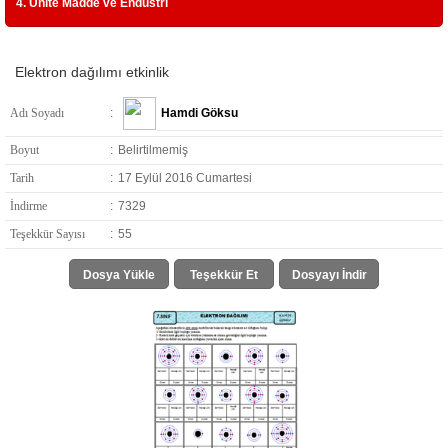
4. Ünite Madde ve Endüstri
Elektron dağılımı etkinlik
Adı Soyadı
:
Hamdi Göksu
Boyut
:
Belirtilmemiş
Tarih
:
17 Eylül 2016 Cumartesi
İndirme
:
7329
Teşekkür Sayısı
:
55
Dosya Yükle
Teşekkür Et
Dosyayı İndir