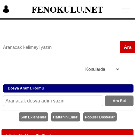
FENOKULU.NET
Ara
Dosya Arama Formu
Ara Bul
Son Eklenenler
Haftanın Enleri
Populer Dosyalar