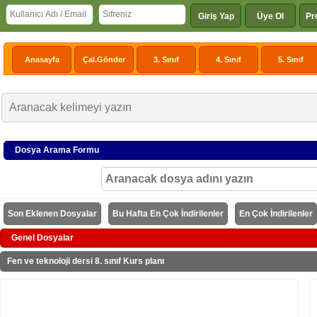
Giriş Yap
Üye Ol
Pr
Anasayfa
Çal.Gönder
3. Sınıf
4. Sınıf
5. Sınıf
Dosya Arama Formu
Son Eklenen Dosyalar
Bu Hafta En Çok İndirilenler
En Çok İndirilenler
Genel Dosyalar
Fen ve teknoloji dersi 8. sınıf Kurs planı