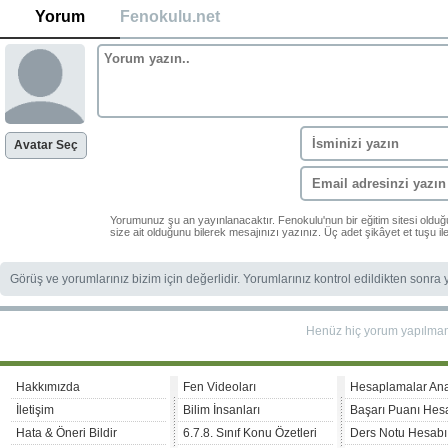
Yorum
Fenokulu.net
Avatar Seç
Yorumunuz şu an yayınlanacaktır. Fenokulu'nun bir eğitim sitesi oldu
size ait olduğunu bilerek mesajınızı yazınız. Üç adet şikâyet et tuşu i
Görüş ve yorumlarınız bizim için değerlidir. Yorumlarınız kontrol edildikten sonra
Henüz hiç yorum yapılma
Hakkımızda
Fen Videoları
Hesaplamalar An
İletişim
Bilim İnsanları
Başarı Puanı Hes
Hata & Öneri Bildir
6.7.8. Sınıf Konu Özetleri
Ders Notu Hesabı