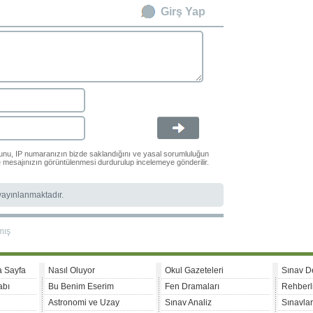
Girş Yap
ğunu, IP numaranızın bizde saklandığını ve yasal sorumluluğun
le mesajınızın görüntülenmesi durdurulup incelemeye gönderilir.
 yayınlanmaktadır.
mış
a Sayfa
Nasıl Oluyor
Okul Gazeteleri
Sınav D
abı
Bu Benim Eserim
Fen Dramaları
Rehberl
Astronomi ve Uzay
Sınav Analiz
Sınavla