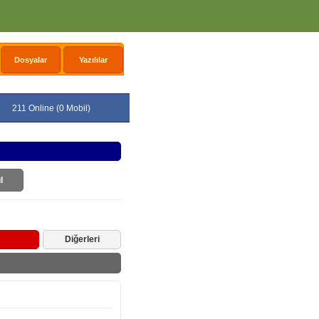
Dosyalar
Yazılılar
211 Online (0 Mobil)
l
Diğerleri