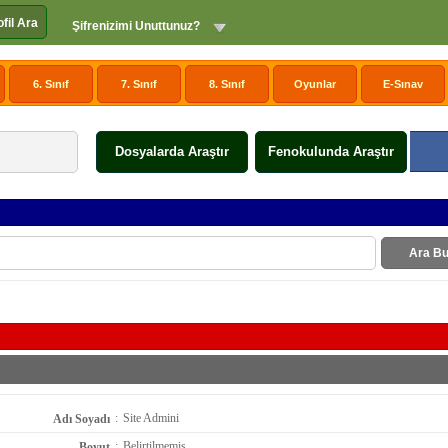
ofil Ara
Şifrenizimi Unuttunuz?
6. Sınıf
7. Sınıf
8. Sınıf
Oyunlar
E-Sınav
Dosyalarda Araştır
Fenokulunda Araştır
Ara Bu
:
Site Admini
Adı Soyadı
:
Belirtilmemiş
Boyut