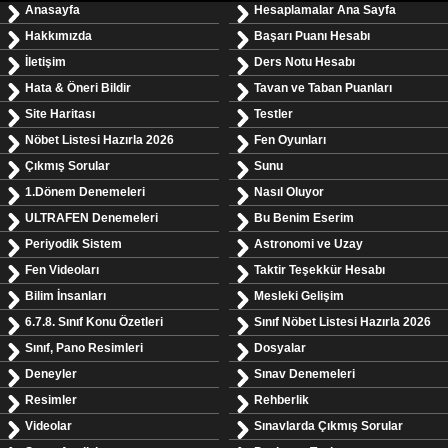
Anasayfa
Hesaplamalar Ana Sayfa
Hakkımızda
Başarı Puanı Hesabı
İletişim
Ders Notu Hesabı
Hata & Öneri Bildir
Tavan ve Taban Puanları
Site Haritası
Testler
Nöbet Listesi Hazırla 2026
Fen Oyunları
Çıkmış Sorular
Sunu
1.Dönem Denemeleri
Nasıl Oluyor
ULTRAFEN Denemeleri
Bu Benim Eserim
Periyodik Sistem
Astronomi ve Uzay
Fen Videoları
Taktir Teşekkür Hesabı
Bilim İnsanları
Mesleki Gelişim
6.7.8. Sınıf Konu Özetleri
Sınıf Nöbet Listesi Hazırla 2026
Sınıf, Pano Resimleri
Dosyalar
Deneyler
Sınav Denemeleri
Resimler
Rehberlik
Videolar
Sınavlarda Çıkmış Sorular