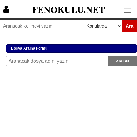
FENOKULU.NET
Ara
Dosya Arama Formu
Ara Bul