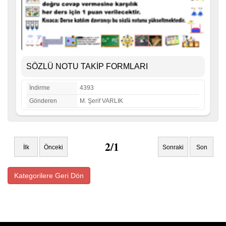
SÖZLÜ NOTU TAKİP FORMLARI
İndirme
4393
Gönderen
M. Şerif VARLIK
2/1
İlk
Önceki
Sonraki
Son
Kategorilere Geri Dön