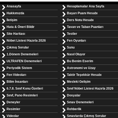
Anasayfa
Hesaplamalar Ana Sayfa
Hakkımızda
Başarı Puanı Hesabı
İletişim
Ders Notu Hesabı
Hata & Öneri Bildir
Tavan ve Taban Puanları
Site Haritası
Testler
Nöbet Listesi Hazırla 2026
Fen Oyunları
Çıkmış Sorular
Sunu
1.Dönem Denemeleri
Nasıl Oluyor
ULTRAFEN Denemeleri
Bu Benim Eserim
Periyodik Sistem
Astronomi ve Uzay
Fen Videoları
Taktir Teşekkür Hesabı
Bilim İnsanları
Mesleki Gelişim
6.7.8. Sınıf Konu Özetleri
Sınıf Nöbet Listesi Hazırla 2026
Sınıf, Pano Resimleri
Dosyalar
Deneyler
Sınav Denemeleri
Resimler
Rehberlik
Videolar
Sınavlarda Çıkmış Sorular