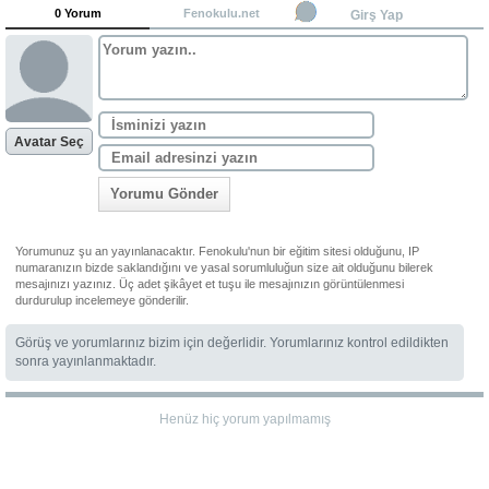
0 Yorum
Fenokulu.net
Girş Yap
Avatar Seç
Yorumu Gönder
Yorumunuz şu an yayınlanacaktır. Fenokulu'nun bir eğitim sitesi olduğunu, IP
numaranızın bizde saklandığını ve yasal sorumluluğun size ait olduğunu bilerek
mesajınızı yazınız. Üç adet şikâyet et tuşu ile mesajınızın görüntülenmesi
durdurulup incelemeye gönderilir.
Görüş ve yorumlarınız bizim için değerlidir. Yorumlarınız kontrol edildikten
sonra yayınlanmaktadır.
Henüz hiç yorum yapılmamış