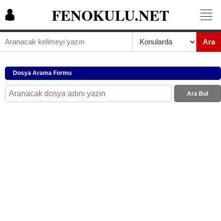
FENOKULU.NET
Ara
Dosya Arama Formu
Ara Bul