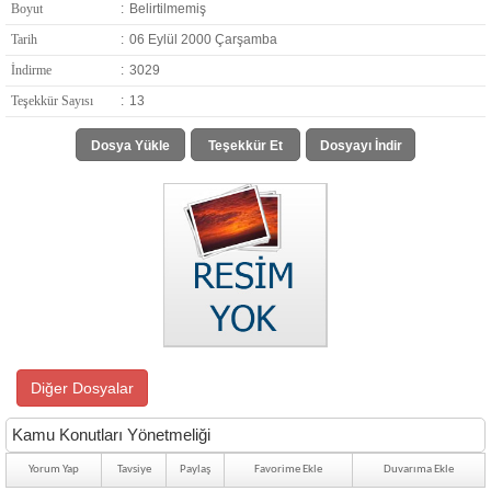
Boyut
:
Belirtilmemiş
Tarih
:
06 Eylül 2000 Çarşamba
İndirme
:
3029
Teşekkür Sayısı
:
13
Dosya Yükle
Teşekkür Et
Dosyayı İndir
Diğer Dosyalar
Kamu Konutları Yönetmeliği
Yorum Yap
Tavsiye
Paylaş
Favorime Ekle
Duvarıma Ekle