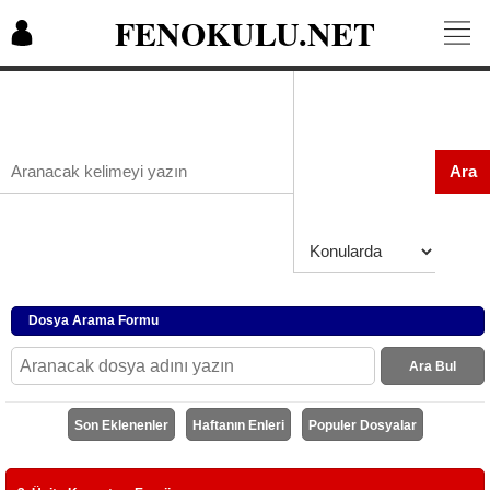
FENOKULU.NET
Ara
Dosya Arama Formu
Ara Bul
Son Eklenenler
Haftanın Enleri
Populer Dosyalar