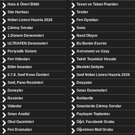
Hata & Öneri Bildir
Tavan ve Taban Puanları
Site Haritası
Testler
Nöbet Listesi Hazırla 2026
Fen Oyunları
Çıkmış Sorular
Sunu
1.Dönem Denemeleri
Nasıl Oluyor
ULTRAFEN Denemeleri
Bu Benim Eserim
Periyodik Sistem
Astronomi ve Uzay
Fen Videoları
Taktir Teşekkür Hesabı
Bilim İnsanları
Mesleki Gelişim
6.7.8. Sınıf Konu Özetleri
Sınıf Nöbet Listesi Hazırla 2026
Sınıf, Pano Resimleri
Dosyalar
Deneyler
Sınav Denemeleri
Resimler
Rehberlik
Videolar
Sınavlarda Çıkmış Sorular
Sınav Analizi
Paylaşım Toplantısı
Okul Gazeteleri
Öğrt. Facebook Grubu
Fen Dramaları
Öğretmen Mail Grubu