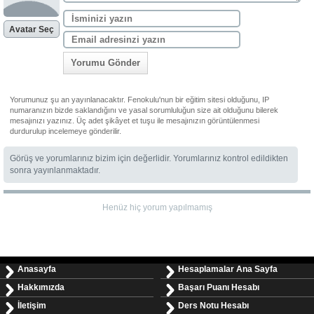
Avatar Seç
Yorumu Gönder
Yorumunuz şu an yayınlanacaktır. Fenokulu'nun bir eğitim sitesi olduğunu, IP
numaranızın bizde saklandığını ve yasal sorumluluğun size ait olduğunu bilerek
mesajınızı yazınız. Üç adet şikâyet et tuşu ile mesajınızın görüntülenmesi
durdurulup incelemeye gönderilir.
Görüş ve yorumlarınız bizim için değerlidir. Yorumlarınız kontrol edildikten
sonra yayınlanmaktadır.
Henüz hiç yorum yapılmamış
Anasayfa
Hesaplamalar Ana Sayfa
Hakkımızda
Başarı Puanı Hesabı
İletişim
Ders Notu Hesabı