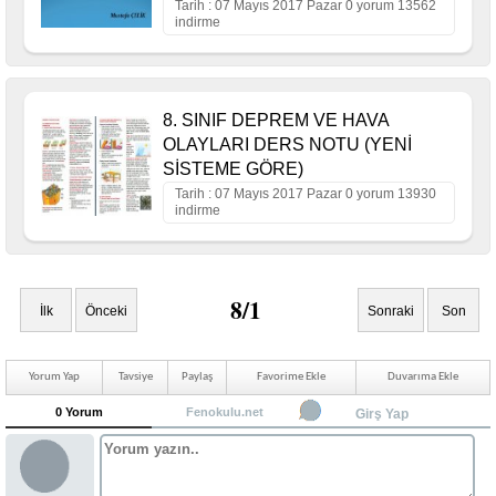
Tarih : 07 Mayıs 2017 Pazar 0 yorum 13562
indirme
8. SINIF DEPREM VE HAVA
OLAYLARI DERS NOTU (YENİ
SİSTEME GÖRE)
Tarih : 07 Mayıs 2017 Pazar 0 yorum 13930
indirme
8/1
İlk
Önceki
Sonraki
Son
Yorum Yap
Tavsiye
Paylaş
Favorime Ekle
Duvarıma Ekle
0 Yorum
Fenokulu.net
Girş Yap