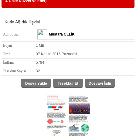
3. Ünite Kuvvet ve Enerji
Kütle Ağırlık İlişkisi
Adı Soyadı
:
Mustafa ÇELİK
Boyut
:
1 MB
Tarih
:
07 Kasım 2016 Pazartesi
İndirme
:
5784
Teşekkür Sayısı
:
32
Dosya Yükle
Teşekkür Et
Dosyayı İndir