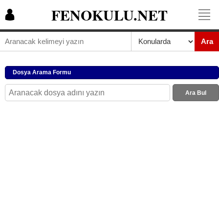
FENOKULU.NET
Ara
Dosya Arama Formu
Ara Bul