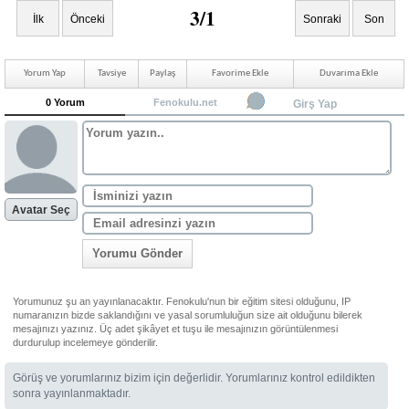
3/1
İlk
Önceki
Sonraki
Son
Yorum Yap
Tavsiye
Paylaş
Favorime Ekle
Duvarıma Ekle
0 Yorum
Fenokulu.net
Girş Yap
Avatar Seç
Yorumu Gönder
Yorumunuz şu an yayınlanacaktır. Fenokulu'nun bir eğitim sitesi olduğunu, IP
numaranızın bizde saklandığını ve yasal sorumluluğun size ait olduğunu bilerek
mesajınızı yazınız. Üç adet şikâyet et tuşu ile mesajınızın görüntülenmesi
durdurulup incelemeye gönderilir.
Görüş ve yorumlarınız bizim için değerlidir. Yorumlarınız kontrol edildikten
sonra yayınlanmaktadır.