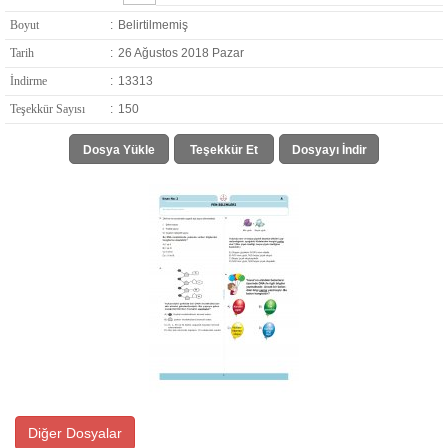
Boyut
:
Belirtilmemiş
Tarih
:
26 Ağustos 2018 Pazar
İndirme
:
13313
Teşekkür Sayısı
:
150
Dosya Yükle
Teşekkür Et
Dosyayı İndir
Diğer Dosyalar