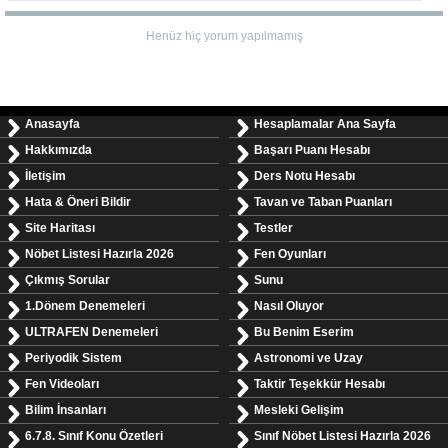
Henüz hiç yorum yapılmamış
Anasayfa
Hesaplamalar Ana Sayfa
Hakkımızda
Başarı Puanı Hesabı
İletişim
Ders Notu Hesabı
Hata & Öneri Bildir
Tavan ve Taban Puanları
Site Haritası
Testler
Nöbet Listesi Hazırla 2026
Fen Oyunları
Çıkmış Sorular
Sunu
1.Dönem Denemeleri
Nasıl Oluyor
ULTRAFEN Denemeleri
Bu Benim Eserim
Periyodik Sistem
Astronomi ve Uzay
Fen Videoları
Taktir Teşekkür Hesabı
Bilim İnsanları
Mesleki Gelişim
6.7.8. Sınıf Konu Özetleri
Sınıf Nöbet Listesi Hazırla 2026