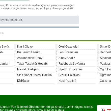
ğunu, IP numaranızın bizde saklandığını ve yasal sorumluluğun
le mesajınızın görüntülenmesi durdurulup incelemeye gönderilir.
 yayınlanmaktadır.
mış
a Sayfa
Nasıl Oluyor
Okul Gazeteleri
Sınav D
abı
Bu Benim Eserim
Fen Dramaları
Rehberl
Astronomi ve Uzay
Sınav Analiz
Sınavla
uanları
Taktir Teşekkür Hesabı
Facebook Sayfamız
Paylaşım
Mesleki Gelişim
Üyelik Sözleşmesi
Öğrt. F
Sınıf Nöbet Listesi Hazırla
Gizlilik Politikası
Öğretme
2026
Dosyalar
Nasil Yapılır?
Çalışma
lunan Fen Bilimleri öğretmenlerinin çalışmaları, sınıfın dışına çıkmış,
r. Kaynak gösterilerek çalışmalar paylaşılabilir.