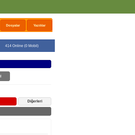
Dosyalar
Yazılılar
414 Online (0 Mobil)
l
Diğerleri