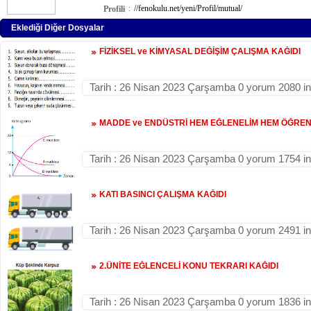
:
//fenokulu.net/yeni/Profil/mutual/
Profili
Eklediği Diğer Dosyalar
FİZİKSEL ve KİMYASAL DEĞİŞİM ÇALIŞMA KAĞIDI
Tarih : 26 Nisan 2023 Çarşamba 0 yorum 2080 i
MADDE ve ENDÜSTRİ HEM EĞLENELİM HEM ÖĞREN
Tarih : 26 Nisan 2023 Çarşamba 0 yorum 1754 i
KATI BASINCI ÇALIŞMA KAĞIDI
Tarih : 26 Nisan 2023 Çarşamba 0 yorum 2491 i
2.ÜNİTE EĞLENCELİ KONU TEKRARI KAĞIDI
Tarih : 26 Nisan 2023 Çarşamba 0 yorum 1836 i