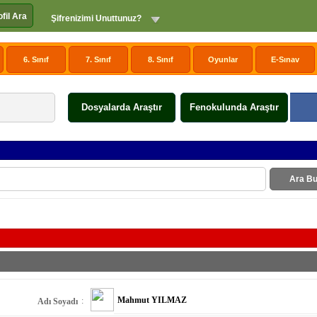
ofil Ara
Şifrenizimi Unuttunuz?
6. Sınıf
7. Sınıf
8. Sınıf
Oyunlar
E-Sınav
Dosyalarda Araştır
Fenokulunda Araştır
Ara Bu
Mahmut YILMAZ
:
Adı Soyadı