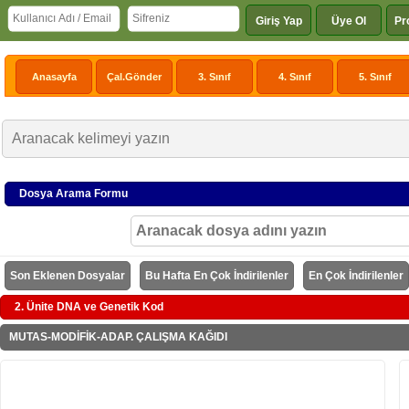
Giriş Yap
Üye Ol
Pr
Anasayfa
Çal.Gönder
3. Sınıf
4. Sınıf
5. Sınıf
Dosya Arama Formu
Son Eklenen Dosyalar
Bu Hafta En Çok İndirilenler
En Çok İndirilenler
2. Ünite DNA ve Genetik Kod
MUTAS-MODİFİK-ADAP. ÇALIŞMA KAĞIDI