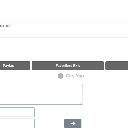
ndirme
Paylaş
Favorilere Ekle
Girş Yap