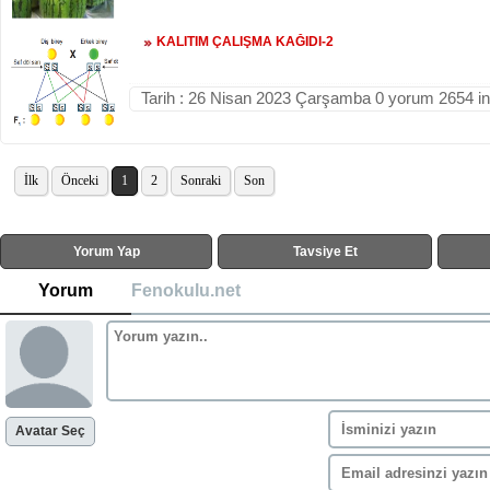
KALITIM ÇALIŞMA KAĞIDI-2
Tarih : 26 Nisan 2023 Çarşamba 0 yorum 2654 i
İlk
Önceki
1
2
Sonraki
Son
Yorum Yap
Tavsiye Et
Yorum
Fenokulu.net
Avatar Seç