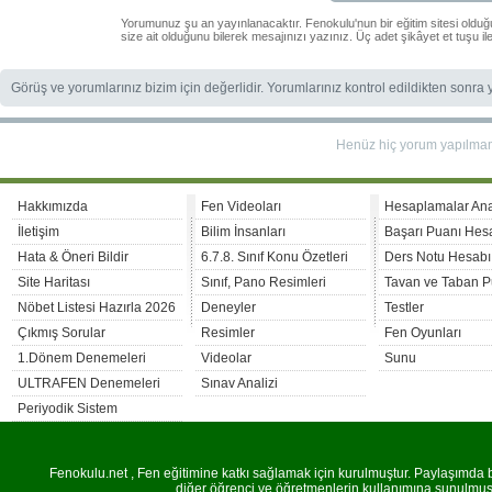
Yorumunuz şu an yayınlanacaktır. Fenokulu'nun bir eğitim sitesi oldu
size ait olduğunu bilerek mesajınızı yazınız. Üç adet şikâyet et tuşu i
Görüş ve yorumlarınız bizim için değerlidir. Yorumlarınız kontrol edildikten sonra
Henüz hiç yorum yapılma
Hakkımızda
Fen Videoları
Hesaplamalar An
İletişim
Bilim İnsanları
Başarı Puanı Hes
Hata & Öneri Bildir
6.7.8. Sınıf Konu Özetleri
Ders Notu Hesabı
Site Haritası
Sınıf, Pano Resimleri
Tavan ve Taban P
Nöbet Listesi Hazırla 2026
Deneyler
Testler
Çıkmış Sorular
Resimler
Fen Oyunları
1.Dönem Denemeleri
Videolar
Sunu
ULTRAFEN Denemeleri
Sınav Analizi
Periyodik Sistem
Fenokulu.net , Fen eğitimine katkı sağlamak için kurulmuştur. Paylaşımda bu
diğer öğrenci ve öğretmenlerin kullanımına sunulmuştu