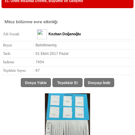
z1. Ünite İnsanda Üreme, Büyüme ve Gelişme
Mitoz bölünme evre etkinliği
Adı Soyadı
:
Kezban Doğanoğlu
Boyut
:
Belirtilmemiş
Tarih
:
01 Ekim 2017 Pazar
İndirme
:
7454
Teşekkür Sayısı
:
67
Dosya Yükle
Teşekkür Et
Dosyayı İndir