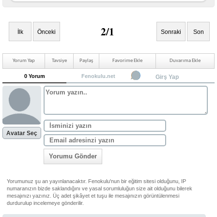
2/1
İlk
Önceki
Sonraki
Son
Yorum Yap
Tavsiye
Paylaş
Favorime Ekle
Duvarıma Ekle
0 Yorum
Fenokulu.net
Girş Yap
Avatar Seç
Yorumu Gönder
Yorumunuz şu an yayınlanacaktır. Fenokulu'nun bir eğitim sitesi olduğunu, IP
numaranızın bizde saklandığını ve yasal sorumluluğun size ait olduğunu bilerek
mesajınızı yazınız. Üç adet şikâyet et tuşu ile mesajınızın görüntülenmesi
durdurulup incelemeye gönderilir.