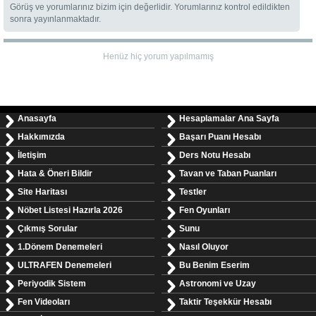
Görüş ve yorumlarınız bizim için değerlidir. Yorumlarınız kontrol edildikten
sonra yayınlanmaktadır.
Henüz hiç yorum yapılmamış
Anasayfa
Hesaplamalar Ana Sayfa
Hakkımızda
Başarı Puanı Hesabı
İletişim
Ders Notu Hesabı
Hata & Öneri Bildir
Tavan ve Taban Puanları
Site Haritası
Testler
Nöbet Listesi Hazırla 2026
Fen Oyunları
Çıkmış Sorular
Sunu
1.Dönem Denemeleri
Nasıl Oluyor
ULTRAFEN Denemeleri
Bu Benim Eserim
Periyodik Sistem
Astronomi ve Uzay
Fen Videoları
Taktir Teşekkür Hesabı