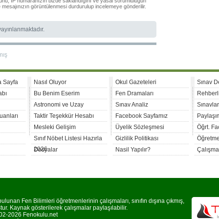
ğunu, IP numaranızın bizde saklandığını ve yasal sorumluluğun
le mesajınızın görüntülenmesi durdurulup incelemeye gönderilir.
 yayınlanmaktadır.
mış
a Sayfa
Nasıl Oluyor
Okul Gazeteleri
Sınav D
abı
Bu Benim Eserim
Fen Dramaları
Rehberl
Astronomi ve Uzay
Sınav Analiz
Sınavla
uanları
Taktir Teşekkür Hesabı
Facebook Sayfamız
Paylaşım
Mesleki Gelişim
Üyelik Sözleşmesi
Öğrt. F
Sınıf Nöbet Listesi Hazırla
Gizlilik Politikası
Öğretme
2026
Dosyalar
Nasil Yapılır?
Çalışma
lunan Fen Bilimleri öğretmenlerinin çalışmaları, sınıfın dışına çıkmış,
r. Kaynak gösterilerek çalışmalar paylaşılabilir.
2-2026 Fenokulu.net