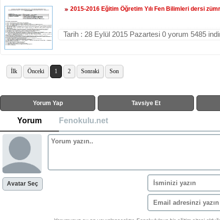
2015-2016 Eğitim Öğretim Yılı Fen Bilimleri dersi züm
Tarih : 28 Eylül 2015 Pazartesi 0 yorum 5485 ind
İlk
Önceki
1
2
Sonraki
Son
Yorum Yap
Tavsiye Et
Yorum
Fenokulu.net
Avatar Seç