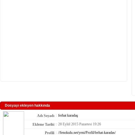
Dosyayı ekleyen hakkında
:
ferhat karadaş
Adı Soyadı
:
28 Eylül 2015 Pazartesi 19:26
Ekleme Tarihi
:
//fenokulu.net/yeni/Profil/ferhat-karadas/
Profili