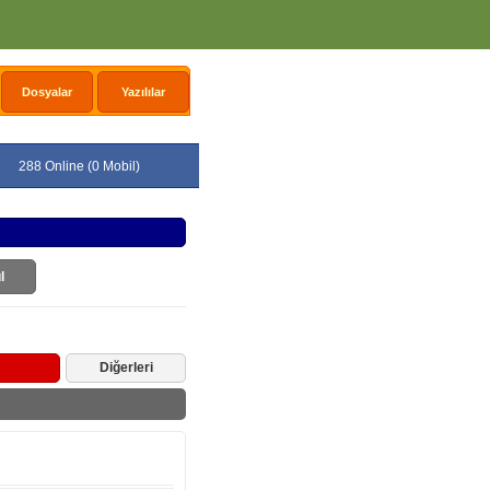
Dosyalar
Yazılılar
288 Online (0 Mobil)
l
Diğerleri