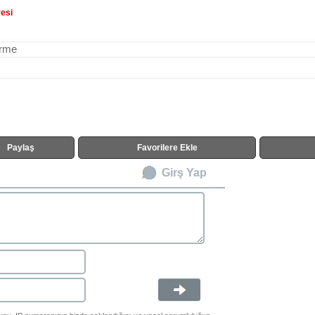
resi
irme
Paylaş
Favorilere Ekle
Girş Yap