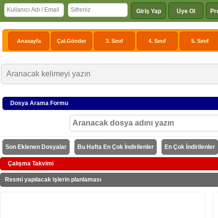
Giriş Yap
Üye Ol
Pr
Anasayfa
Çal.Gönder
3. Sınıf
4. Sınıf
5. Sınıf
Dosya Arama Formu
Son Eklenen Dosyalar
Bu Hafta En Çok İndirilenler
En Çok İndirilenler
Çalışma Takvimi
Resmi yapılacak işlerin planlaması