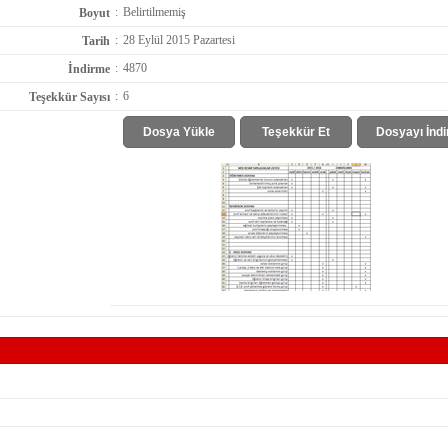
:
Belirtilmemiş
Boyut
:
28 Eylül 2015 Pazartesi
Tarih
:
4870
İndirme
:
6
Teşekkür Sayısı
Dosya Yükle
Teşekkür Et
Dosyayı İndi