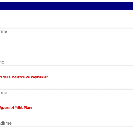
irme
rme
ri dersi belirtke ve kaynaklar
irme
zersizi Yıllık Planı
ndirme