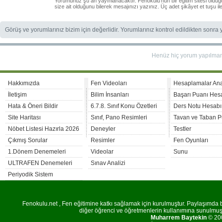
Yorumunuz şu an yayınlanacaktır. Fenokulu'nun bir eğitim sitesi oldu
size ait olduğunu bilerek mesajınızı yazınız. Üç adet şikâyet et tuşu i
Görüş ve yorumlarınız bizim için değerlidir. Yorumlarınız kontrol edildikten sonra
Henüz hiç yorum yapılma
Hakkımızda
Fen Videoları
Hesaplamalar An
İletişim
Bilim İnsanları
Başarı Puanı Hes
Hata & Öneri Bildir
6.7.8. Sınıf Konu Özetleri
Ders Notu Hesabı
Site Haritası
Sınıf, Pano Resimleri
Tavan ve Taban P
Nöbet Listesi Hazırla 2026
Deneyler
Testler
Çıkmış Sorular
Resimler
Fen Oyunları
1.Dönem Denemeleri
Videolar
Sunu
ULTRAFEN Denemeleri
Sınav Analizi
Periyodik Sistem
Fenokulu.net , Fen eğitimine katkı sağlamak için kurulmuştur. Paylaşımda bu
diğer öğrenci ve öğretmenlerin kullanımına sunulmuştu
Muharrem Baytekin
© 200