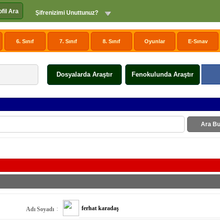
ofil Ara
Şifrenizimi Unuttunuz?
6. Sınıf
7. Sınıf
8. Sınıf
Oyunlar
E-Sınav
Dosyalarda Araştır
Fenokulunda Araştır
Ara Bu
ferhat karadaş
:
Adı Soyadı