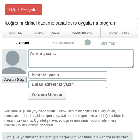
Diğer Dosyalar
Ilköğretim birinci kademe sanal ders uygulama program
Yorum Yap
Tavsiye
Paylaş
Favorime Ekle
Duvarıma Ekle
0 Yorum
Fenokulu.net
Girş Yap
Avatar Seç
Yorumu Gönder
Yorumunuz şu an yayınlanacaktır. Fenokulu'nun bir eğitim sitesi olduğunu, IP
numaranızın bizde saklandığını ve yasal sorumluluğun size ait olduğunu bilerek
mesajınızı yazınız. Üç adet şikâyet et tuşu ile mesajınızın görüntülenmesi
durdurulup incelemeye gönderilir.
Görüş ve yorumlarınız bizim için değerlidir. Yorumlarınız kontrol edildikten