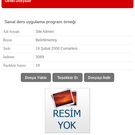
Genel Dosyalar
Sanal ders uygulama program örneği
Adı Soyadı
:
Site Admini
Boyut
:
Belirtilmemiş
Tarih
:
19 Şubat 2000 Cumartesi
İndirme
:
3089
Teşekkür Sayısı
:
19
Dosya Yükle
Teşekkür Et
Dosyayı İndir