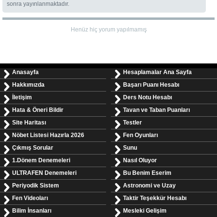
sonra yayınlanmaktadır.
Henüz hiç yorum yapılmamış
Anasayfa
Hesaplamalar Ana Sayfa
Hakkımızda
Başarı Puanı Hesabı
İletişim
Ders Notu Hesabı
Hata & Öneri Bildir
Tavan ve Taban Puanları
Site Haritası
Testler
Nöbet Listesi Hazırla 2026
Fen Oyunları
Çıkmış Sorular
Sunu
1.Dönem Denemeleri
Nasıl Oluyor
ULTRAFEN Denemeleri
Bu Benim Eserim
Periyodik Sistem
Astronomi ve Uzay
Fen Videoları
Taktir Teşekkür Hesabı
Bilim İnsanları
Mesleki Gelişim