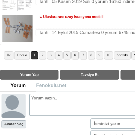
Tarih : 05 Kasım 2019 Salı 0 yorum 16160 indirm
Uluslararası uzay istasyonu modeli
Tarih : 14 Eylül 2019 Cumartesi 0 yorum 6745 in
İlk
Önceki
1
2
3
4
5
6
7
8
9
10
Sonraki
Yorum Yap
Tavsiye Et
Yorum
Fenokulu.net
Avatar Seç