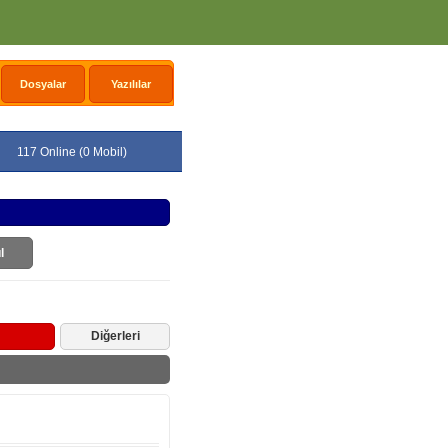
Dosyalar
Yazılılar
117 Online (0 Mobil)
l
Diğerleri