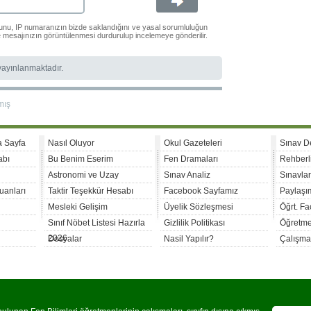
ğunu, IP numaranızın bizde saklandığını ve yasal sorumluluğun
le mesajınızın görüntülenmesi durdurulup incelemeye gönderilir.
 yayınlanmaktadır.
mış
a Sayfa
Nasıl Oluyor
Okul Gazeteleri
Sınav D
abı
Bu Benim Eserim
Fen Dramaları
Rehberl
Astronomi ve Uzay
Sınav Analiz
Sınavla
uanları
Taktir Teşekkür Hesabı
Facebook Sayfamız
Paylaşım
Mesleki Gelişim
Üyelik Sözleşmesi
Öğrt. F
Sınıf Nöbet Listesi Hazırla
Gizlilik Politikası
Öğretme
2026
Dosyalar
Nasil Yapılır?
Çalışma