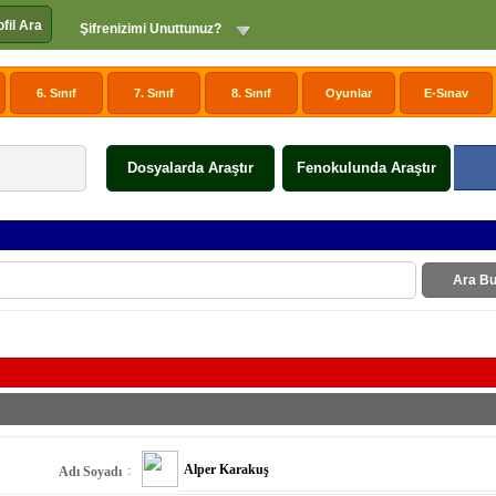
ofil Ara
Şifrenizimi Unuttunuz?
6. Sınıf
7. Sınıf
8. Sınıf
Oyunlar
E-Sınav
Dosyalarda Araştır
Fenokulunda Araştır
Ara Bu
Alper Karakuş
:
Adı Soyadı