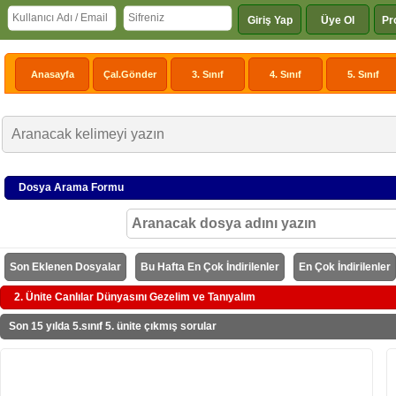
Giriş Yap
Üye Ol
Pr
Anasayfa
Çal.Gönder
3. Sınıf
4. Sınıf
5. Sınıf
Dosya Arama Formu
Son Eklenen Dosyalar
Bu Hafta En Çok İndirilenler
En Çok İndirilenler
2. Ünite Canlılar Dünyasını Gezelim ve Tanıyalım
Son 15 yılda 5.sınıf 5. ünite çıkmış sorular