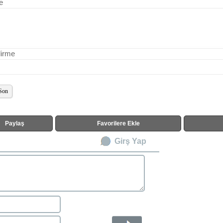
e
dirme
Son
Paylaş
Favorilere Ekle
Girş Yap