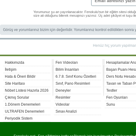
Yorumunuz şu an yayınlanacaktır. Fenokulu'nun bir eğitim sitesi oldu
size ait olduğunu bilerek mesajınızı yazınız. Üç adet şikâyet et tuşu i
Görüş ve yorumlarınız bizim için değerlidir. Yorumlarınız kontrol edildikten sonra
Henüz hiç yorum yapılma
Hakkımızda
Fen Videoları
Hesaplamalar An
İletişim
Bilim İnsanları
Başarı Puanı Hes
Hata & Öneri Bildir
6.7.8. Sınıf Konu Özetleri
Ders Notu Hesabı
Site Haritası
Sınıf, Pano Resimleri
Tavan ve Taban P
Nöbet Listesi Hazırla 2026
Deneyler
Testler
Çıkmış Sorular
Resimler
Fen Oyunları
1.Dönem Denemeleri
Videolar
Sunu
ULTRAFEN Denemeleri
Sınav Analizi
Periyodik Sistem