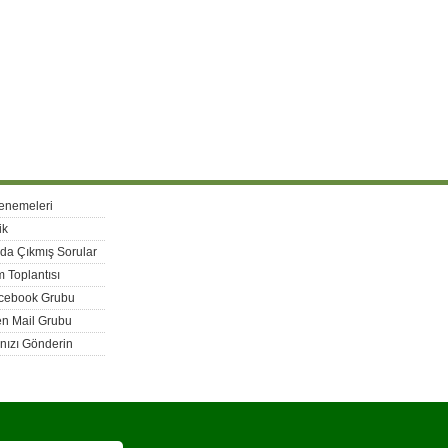
enemeleri
ik
rda Çıkmış Sorular
 Toplantısı
acebook Grubu
n Mail Grubu
nızı Gönderin