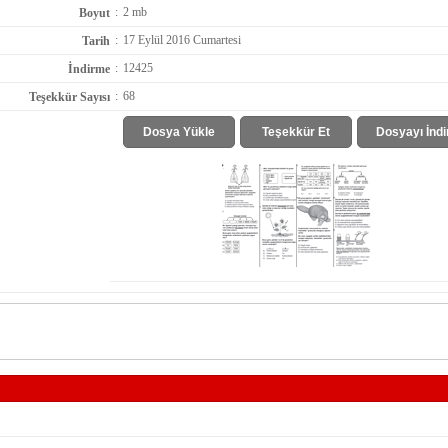
:
2 mb
Boyut
:
17 Eylül 2016 Cumartesi
Tarih
:
12425
İndirme
:
68
Teşekkür Sayısı
Dosya Yükle
Teşekkür Et
Dosyayı İndi