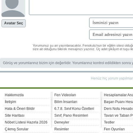
Avatar Seç
Yorumunuz şu an yayınlanacaktır. Fenokulu'nun bir eğitim sitesi oldu
size ait olduğunu bilerek mesajınızı yazınız. Üç adet şikâyet et tuşu i
Görüş ve yorumlarınız bizim için değerlidir. Yorumlarınız kontrol edildikten sonra
Henüz hiç yorum yapılma
Hakkımızda
Fen Videoları
Hesaplamalar An
İletişim
Bilim İnsanları
Başarı Puanı Hes
Hata & Öneri Bildir
6.7.8. Sınıf Konu Özetleri
Ders Notu Hesabı
Site Haritası
Sınıf, Pano Resimleri
Tavan ve Taban P
Nöbet Listesi Hazırla 2026
Deneyler
Testler
Çıkmış Sorular
Resimler
Fen Oyunları