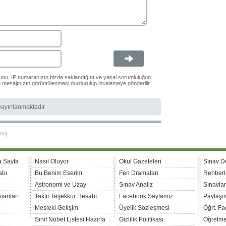
ğunu, IP numaranızın bizde saklandığını ve yasal sorumluluğun
le mesajınızın görüntülenmesi durdurulup incelemeye gönderilir.
 yayınlanmaktadır.
mış
a Sayfa
Nasıl Oluyor
Okul Gazeteleri
Sınav D
abı
Bu Benim Eserim
Fen Dramaları
Rehberl
Astronomi ve Uzay
Sınav Analiz
Sınavla
uanları
Taktir Teşekkür Hesabı
Facebook Sayfamız
Paylaşım
Mesleki Gelişim
Üyelik Sözleşmesi
Öğrt. F
Sınıf Nöbet Listesi Hazırla
Gizlilik Politikası
Öğretme