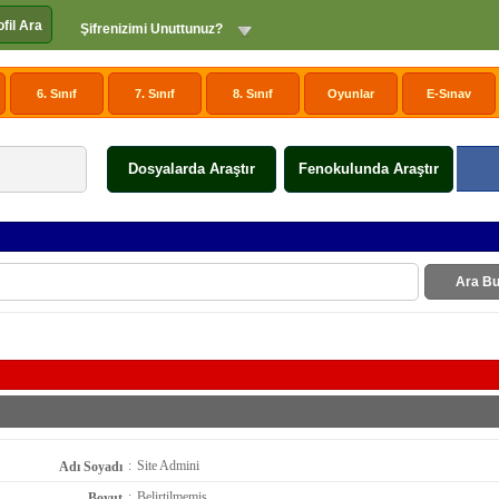
ofil Ara
Şifrenizimi Unuttunuz?
6. Sınıf
7. Sınıf
8. Sınıf
Oyunlar
E-Sınav
Dosyalarda Araştır
Fenokulunda Araştır
Ara Bu
:
Site Admini
Adı Soyadı
:
Belirtilmemiş
Boyut