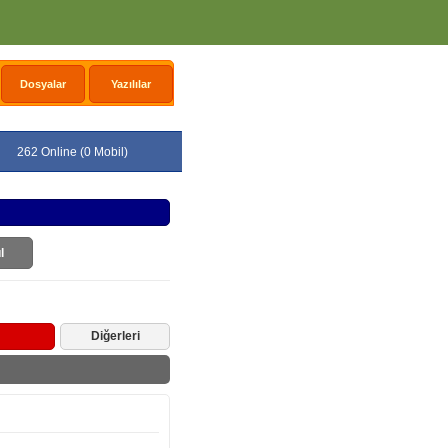
Dosyalar
Yazılılar
262 Online (0 Mobil)
l
Diğerleri