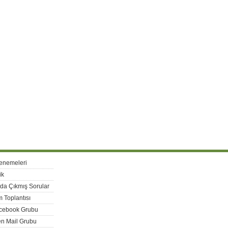
enemeleri
ik
rda Çıkmış Sorular
 Toplantısı
acebook Grubu
n Mail Grubu