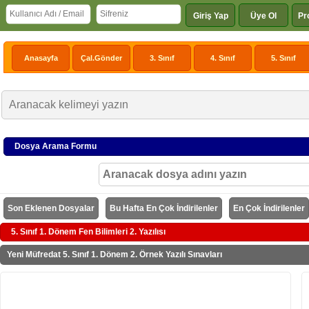
Giriş Yap
Üye Ol
Pr
Anasayfa
Çal.Gönder
3. Sınıf
4. Sınıf
5. Sınıf
Dosya Arama Formu
Son Eklenen Dosyalar
Bu Hafta En Çok İndirilenler
En Çok İndirilenler
5. Sınıf 1. Dönem Fen Bilimleri 2. Yazılısı
Yeni Müfredat 5. Sınıf 1. Dönem 2. Örnek Yazılı Sınavları