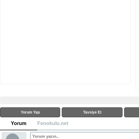
Yorum Yap
Tavsiye Et
Yorum
Fenokulu.net