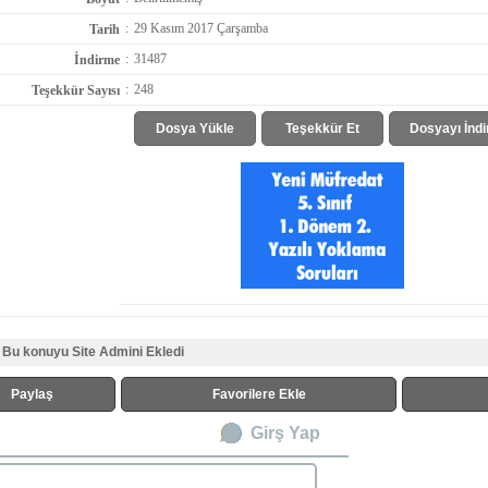
:
29 Kasım 2017 Çarşamba
Tarih
:
31487
İndirme
:
248
Teşekkür Sayısı
Dosya Yükle
Teşekkür Et
Dosyayı İndi
Bu konuyu Site Admini Ekledi
Paylaş
Favorilere Ekle
Girş Yap