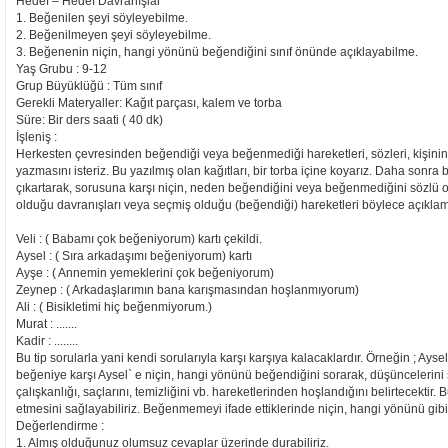
Hedef – Hedef Davranışlar
1. Beğenilen şeyi söyleyebilme.
2. Beğenilmeyen şeyi söyleyebilme.
3. Beğenenin niçin, hangi yönünü beğendiğini sınıf önünde açıklayabilme.
Yaş Grubu : 9-12
Grup Büyüklüğü : Tüm sınıf
Gerekli Materyaller: Kağıt parçası, kalem ve torba
Süre: Bir ders saati ( 40 dk)
İşleniş :
Herkesten çevresinden beğendiği veya beğenmediği hareketleri, sözleri, kişinin 
yazmasını isteriz. Bu yazılmış olan kağıtları, bir torba içine koyarız. Daha sonra b
çıkartarak, sorusuna karşı niçin, neden beğendiğini veya beğenmediğini sözlü ol
olduğu davranışları veya seçmiş olduğu (beğendiği) hareketleri böylece açıklam
Veli : ( Babamı çok beğeniyorum) kartı çekildi.
Aysel : ( Sıra arkadaşımı beğeniyorum) kartı
Ayşe : ( Annemin yemeklerini çok beğeniyorum)
Zeynep : ( Arkadaşlarımın bana karışmasından hoşlanmıyorum)
Ali : ( Bisikletimi hiç beğenmiyorum.)
Murat : .......
Kadir : ........
Bu tip sorularla yani kendi sorularıyla karşı karşıya kalacaklardır. Örneğin ; Ays
beğeniye karşı Aysel` e niçin, hangi yönünü beğendiğini sorarak, düşüncelerini 
çalışkanlığı, saçlarını, temizliğini vb. hareketlerinden hoşlandığını belirtecektir.
etmesini sağlayabiliriz. Beğenmemeyi ifade ettiklerinde niçin, hangi yönünü gibi s
Değerlendirme :
1. Almış olduğunuz olumsuz cevaplar üzerinde durabiliriz.