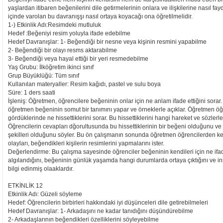
yaşlardan itibaren beğenilerini dile getirmelerinin onlara ve ilişkilerine nasıl f
içinde varolan bu davranışşı nasıl ortaya koyacağı ona öğretilmelidir.
1-) Etkinlik Adı:Resimdeki mutluluk
Hedef :Beğeniyi resim yoluyla ifade edebilme
Hedef Davranışlar: 1- Beğendiği bir nesne veya kişinin resmini yapabilme
2- Beğendiği bir olayı resms aktarabilme
3- Beğendiği veya hayal ettiği bir yeri resmedebilme
Yaş Grubu: İlköğretim ikinci sınıf
Grup Büyüklüğü: Tüm sınıf
Kullanılan materyaller: Resim kağıdı, pastel ve sulu boya
Süre: 1 ders saati
İşleniş: Öğretmen, öğrencilere beğeninin onlar için ne anlam ifade ettiğini sorar
öğretmen beğeninin somut bir tanımını yapar ve örneklerle açıklar. Öğretmen öğ
gördüklerinde ne hissettiklerini sorar. Bu hissettiklerini hangi hareket ve sözlerle i
Öğrencilerin cevapları dğorultusunda bu hissettiklerinin bir beğeni olduğunu ve 
şekilleri olduğunu söyler. Bu ön çalışmanın sonunda öğretmen öğrencilerden ken
olayları, beğendikleri kişilerin resimlerini yapmalarını ister.
Değerlendirme: Bu çalışma sayesinde öğrenciler beğeninin kendileri için ne ifade 
algılandığını, beğeninin günlük yaşamda hangi durumlarda ortaya çıktığını ve ins
bilgi edinmiş olaaklardır.
ETKİNLİK 12
Etkinlik Adı: Güzeli söyleme
Hedef: Öğrencilerin birbirleri hakkındaki iyi düşünceleri dile getirebilmeleri
Hedef Davranışlar: 1- Arkadaşını ne kadar tanıdığını düşündürebilme
2- Arkadaşlarının beğendikleri özelliklerini söyleyebilme