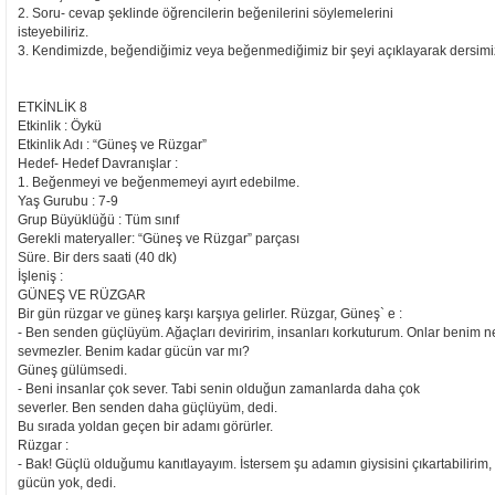
2. Soru- cevap şeklinde öğrencilerin beğenilerini söylemelerini
isteyebiliriz.
3. Kendimizde, beğendiğimiz veya beğenmediğimiz bir şeyi açıklayarak dersimiz
ETKİNLİK 8
Etkinlik : Öykü
Etkinlik Adı : “Güneş ve Rüzgar”
Hedef- Hedef Davranışlar :
1. Beğenmeyi ve beğenmemeyi ayırt edebilme.
Yaş Gurubu : 7-9
Grup Büyüklüğü : Tüm sınıf
Gerekli materyaller: “Güneş ve Rüzgar” parçası
Süre. Bir ders saati (40 dk)
İşleniş :
GÜNEŞ VE RÜZGAR
Bir gün rüzgar ve güneş karşı karşıya gelirler. Rüzgar, Güneş` e :
- Ben senden güçlüyüm. Ağaçları deviririm, insanları korkuturum. Onlar benim ne
sevmezler. Benim kadar gücün var mı?
Güneş gülümsedi.
- Beni insanlar çok sever. Tabi senin olduğun zamanlarda daha çok
severler. Ben senden daha güçlüyüm, dedi.
Bu sırada yoldan geçen bir adamı görürler.
Rüzgar :
- Bak! Güçlü olduğumu kanıtlayayım. İstersem şu adamın giysisini çıkartabilir
gücün yok, dedi.