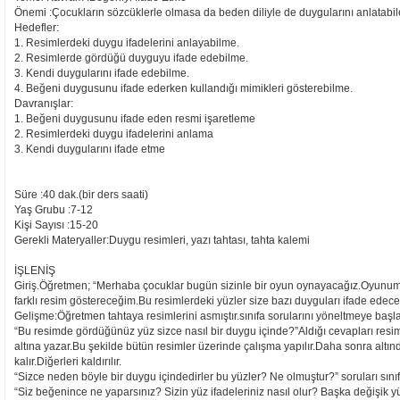
Önemi :Çocukların sözcüklerle olmasa da beden diliyle de duygularını anlatabil
Hedefler:
1. Resimlerdeki duygu ifadelerini anlayabilme.
2. Resimlerde gördüğü duyguyu ifade edebilme.
3. Kendi duygularını ifade edebilme.
4. Beğeni duygusunu ifade ederken kullandığı mimikleri gösterebilme.
Davranışlar:
1. Beğeni duygusunu ifade eden resmi işaretleme
2. Resimlerdeki duygu ifadelerini anlama
3. Kendi duygularını ifade etme
Süre :40 dak.(bir ders saati)
Yaş Grubu :7-12
Kişi Sayısı :15-20
Gerekli Materyaller:Duygu resimleri, yazı tahtası, tahta kalemi
İŞLENİŞ
Giriş.Öğretmen; “Merhaba çocuklar bugün sizinle bir oyun oynayacağız.Oyunu
farklı resim göstereceğim.Bu resimlerdeki yüzler size bazı duyguları ifade edecekt
Gelişme:Öğretmen tahtaya resimlerini asmıştır.sınıfa sorularını yöneltmeye başla
“Bu resimde gördüğünüz yüz sizce nasıl bir duygu içinde?”Aldığı cevapları resim
altına yazar.Bu şekilde bütün resimler üzerinde çalışma yapılır.Daha sonra alt
kalır.Diğerleri kaldırılır.
“Sizce neden böyle bir duygu içindedirler bu yüzler? Ne olmuştur?” soruları sınıfa 
“Siz beğenince ne yaparsınız? Sizin yüz ifadeleriniz nasıl olur? Başka değişik yüz 