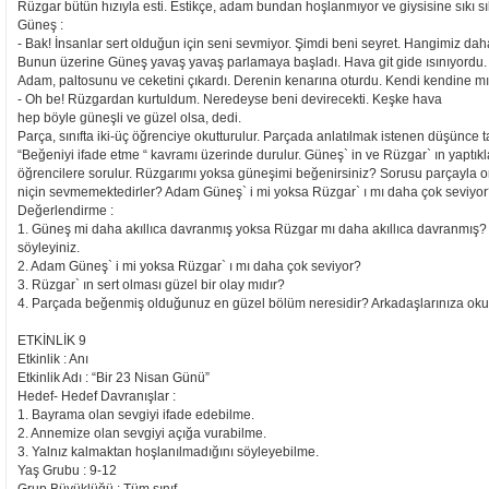
Rüzgar bütün hızıyla esti. Estikçe, adam bundan hoşlanmıyor ve giysisine sıkı sık
Güneş :
- Bak! İnsanlar sert olduğun için seni sevmiyor. Şimdi beni seyret. Hangimiz dah
Bunun üzerine Güneş yavaş yavaş parlamaya başladı. Hava git gide ısınıyordu.
Adam, paltosunu ve ceketini çıkardı. Derenin kenarına oturdu. Kendi kendine mı
- Oh be! Rüzgardan kurtuldum. Neredeyse beni devirecekti. Keşke hava
hep böyle güneşli ve güzel olsa, dedi.
Parça, sınıfta iki-üç öğrenciye okutturulur. Parçada anlatılmak istenen düşünce tart
“Beğeniyi ifade etme “ kavramı üzerinde durulur. Güneş` in ve Rüzgar` ın yaptıkl
öğrencilere sorulur. Rüzgarımı yoksa güneşimi beğenirsiniz? Sorusu parçayla oran
niçin sevmemektedirler? Adam Güneş` i mi yoksa Rüzgar` ı mı daha çok seviyor? G
Değerlendirme :
1. Güneş mi daha akıllıca davranmış yoksa Rüzgar mı daha akıllıca davranmış?
söyleyiniz.
2. Adam Güneş` i mi yoksa Rüzgar` ı mı daha çok seviyor?
3. Rüzgar` ın sert olması güzel bir olay mıdır?
4. Parçada beğenmiş olduğunuz en güzel bölüm neresidir? Arkadaşlarınıza ok
ETKİNLİK 9
Etkinlik : Anı
Etkinlik Adı : “Bir 23 Nisan Günü”
Hedef- Hedef Davranışlar :
1. Bayrama olan sevgiyi ifade edebilme.
2. Annemize olan sevgiyi açığa vurabilme.
3. Yalnız kalmaktan hoşlanılmadığını söyleyebilme.
Yaş Grubu : 9-12