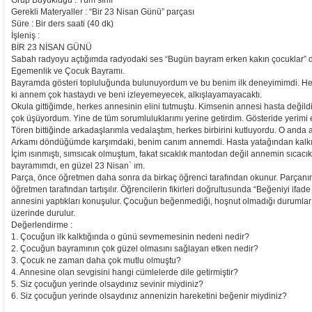
Grup Büyüklüğü : Tüm sınıf
Gerekli Materyaller : “Bir 23 Nisan Günü” parçası
Süre : Bir ders saati (40 dk)
İşleniş :
BİR 23 NİSAN GÜNÜ
Sabah radyoyu açtığımda radyodaki ses “Bugün bayram erken kakın çocuklar” d
Egemenlik ve Çocuk Bayramı.
Bayramda gösteri topluluğunda bulunuyordum ve bu benim ilk deneyimimdi. Hen
ki annem çok hastaydı ve beni izleyemeyecek, alkışlayamayacaktı.
Okula gittiğimde, herkes annesinin elini tutmuştu. Kimsenin annesi hasta değild
çok üşüyordum. Yine de tüm sorumluluklarımı yerine getirdim. Gösteride yerimi e
Tören bittiğinde arkadaşlarımla vedalaştım, herkes birbirini kutluyordu. O anda 
Arkamı döndüğümde karşımdaki, benim canım annemdi. Hasta yatağından kalkıp
İçim ısınmıştı, sımsıcak olmuştum, fakat sıcaklık mantodan değil annemin sıcacı
bayramımdı, en güzel 23 Nisan` ım.
Parça, önce öğretmen daha sonra da birkaç öğrenci tarafından okunur. Parçanın
öğretmen tarafından tartışılır. Öğrencilerin fikirleri doğrultusunda “Beğeniyi if
annesini yaptıkları konuşulur. Çocuğun beğenmediği, hoşnut olmadığı durumlar c
üzerinde durulur.
Değerlendirme :
1. Çocuğun ilk kalktığında o günü sevmemesinin nedeni nedir?
2. Çocuğun bayramının çok güzel olmasını sağlayan etken nedir?
3. Çocuk ne zaman daha çok mutlu olmuştu?
4. Annesine olan sevgisini hangi cümlelerde dile getirmiştir?
5. Siz çocuğun yerinde olsaydınız sevinir miydiniz?
6. Siz çocuğun yerinde olsaydınız annenizin hareketini beğenir miydiniz?