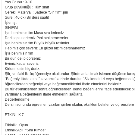
Yaş Grubu : 9-10
Grup Büyüklüğü : Tüm sınıf
Gerekli Materyal : Sadece “Sınıfım” şiiri
Süre : 40 dk (Bir ders saati)
İşleniş :
SINIFIM
İşte benim sınıfım Masa sıra tertemiz
Derli toplu tertemiz Pırıl pırıl pencereler
İşte benim sınıfım Büyük büyük resimler
Hepimiz çok severiz En güzel bizim dershanemiz
İşte benim sınıfım
Bir gün gelip görseniz
Evimiz kadar severiz
Kirlenmesin hiç deriz.
Şiir, sınıftaki iki-üç öğrenciye okutturulur. Şiirde anlatılmak istenen düşünce tartış
“Beğeniyi ifade etme” kavramı üzerinde durulur. “Siz kendinizi veya beğenmediğin
öğrencilerden beğeniyi veya beğenmediklerini ifade etmelerini bekleriz.
Bu tür etkinliklerden sonra öğrencilerden, kendi beğenilerini ifade edebilecek bir
yardımıyla beğenilerini ifade etmelerini sağlarız.
Değerlendirme :
Dersin sonunda öğretmen yazılan şiirleri okutur, eksikleri belirler ve öğrencilere 
ETKİNLİK 7
Etkinlik : Oyun
Etkinlik Adı : “Sıra Kimde”