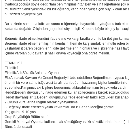
tiyatrocu çocuğa şöyle dedi: “tam benim tipimsiniz.” Ben ve sınıf öğretmeni şok o
musunuz? Sekiz yaşındaki bir kız öğrenci, kendinden yaşça çok büyük olan bir er
bu sözleri söyleyebiliyor.
Bu sözlerin şokunu atlattıktan sonra o öğrenciye hayranlık duyduğumu fark ettim. 
kadar da doğaldı. O içinden geçenleri söylemişti. Kim onu böyle bir şey için suçl
Beğeniyi ifade etme; kendini ifade etme ve karşı tarafla olumlu bir iletişim kurm
Beğeniyi ifade etme hem kişinin kendisini hem de karşısındakileri mutlu eden bi
yaşlardan itibaren beğenilerini dile getirmelerinin onlara ve ilişkilerine nasıl f
içinde varolan bu davranışı nasıl ortaya koyacağı ona öğretilmelidir.
ETKİNLİK 1
Etkinlik:1
Etkinlik Adı:Sözcük Anlatma Oyunu
Ele Alınacak Kavram Ve Önemi:Beğeniyi ifade edebilme.Beğenilme duygusu kiş
önemli bir yere sahiptir.Çevresi tarafından beğeni kazanmış kişiler kendilerini or
edebilirler.Karşımızdaki kişilere beğenimizi aktarabilmemizin birçok yolu vardır.
Hedef:Beğeni duygusunu ifade ederken kullanabileceğimiz birçok sözcük oldu
Hedef davranışlar: 1.Beğeni duygusunu ifade ederken farklı sözcükleri kullanab
2.Oyunu kurallarına uygun olarak oynayabilme.
3.Beğeniyi ifade ederken yakın kavramları da kullanabileceğini görme.
Yaş grubu: 9-10 yaş
Grup Büyüklüğü:Bütün sınıf
Gerekli Materyal:Oyunda kullanılacak sözcüğün/yasaklı sözcüklerin bulunduğu k
Süre: 1 ders saati