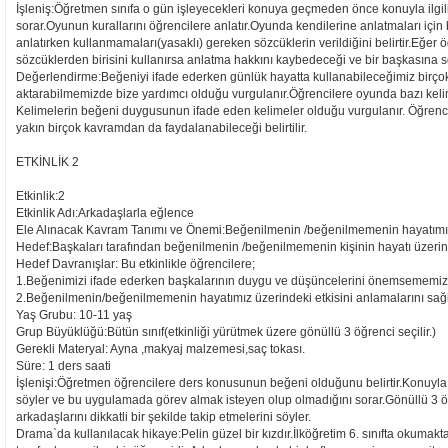
İşleniş:Öğretmen sınıfa o gün işleyecekleri konuya geçmeden önce konuyla ilgili
sorar.Oyunun kurallarını öğrencilere anlatır.Oyunda kendilerine anlatmaları için 
anlatırken kullanmamaları(yasaklı) gereken sözcüklerin verildiğini belirtir.Eğer ö
sözcüklerden birisini kullanırsa anlatma hakkını kaybedeceği ve bir başkasına söz
Değerlendirme:Beğeniyi ifade ederken günlük hayatta kullanabileceğimiz birço
aktarabilmemizde bize yardımcı olduğu vurgulanır.Öğrencilere oyunda bazı kelim
Kelimelerin beğeni duygusunun ifade eden kelimeler olduğu vurgulanır. Öğren
yakın birçok kavramdan da faydalanabileceği belirtilir.
ETKİNLİK 2
Etkinlik:2
Etkinlik Adı:Arkadaşlarla eğlence
Ele Alınacak Kavram Tanımı ve Önemi:Beğenilmenin /beğenilmemenin hayatımız 
Hedef:Başkaları tarafından beğenilmenin /beğenilmemenin kişinin hayatı üzerind
Hedef Davranışlar: Bu etkinlikle öğrencilere;
1.Beğenimizi ifade ederken başkalarının duygu ve düşüncelerini önemsememiz 
2.Beğenilmenin/beğenilmemenin hayatımız üzerindeki etkisini anlamalarını sa
Yaş Grubu: 10-11 yaş
Grup Büyüklüğü:Bütün sınıf(etkinliği yürütmek üzere gönüllü 3 öğrenci seçilir.)
Gerekli Materyal: Ayna ,makyaj malzemesi,saç tokası.
Süre: 1 ders saati
İşlenişi:Öğretmen öğrencilere ders konusunun beğeni olduğunu belirtir.Konuyla i
söyler ve bu uygulamada görev almak isteyen olup olmadığını sorar.Gönüllü 3 öğ
arkadaşlarını dikkatli bir şekilde takip etmelerini söyler.
Drama`da kullanılacak hikaye:Pelin güzel bir kızdır.İlköğretim 6. sınıfta okumakt