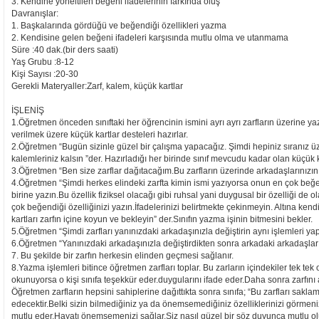
3. Kendine yöneltilen beğeni ifadelerinin farkında oluş
Davranışlar:
1. Başkalarında gördüğü ve beğendiği özellikleri yazma
2. Kendisine gelen beğeni ifadeleri karşısında mutlu olma ve utanmama
Süre :40 dak.(bir ders saati)
Yaş Grubu :8-12
Kişi Sayısı :20-30
Gerekli Materyaller:Zarf, kalem, küçük kartlar
İŞLENİŞ
1.Öğretmen önceden sınıftaki her öğrencinin ismini ayrı ayrı zarfların üzerine y
verilmek üzere küçük kartlar desteleri hazırlar.
2.Öğretmen “Bugün sizinle güzel bir çalışma yapacağız. Şimdi hepiniz sıranız üze
kalemleriniz kalsın ”der. Hazırladığı her birinde sınıf mevcudu kadar olan küçük ka
3.Öğretmen “Ben size zarflar dağıtacağım.Bu zarfların üzerinde arkadaşlarınızın ve s
4.Öğretmen “Şimdi herkes elindeki zarfta kimin ismi yazıyorsa onun en çok beğend
birine yazın.Bu özellik fiziksel olacağı gibi ruhsal yani duygusal bir özelliği de o
çok beğendiği özelliğinizi yazın.İfadelerinizi belirtmekte çekinmeyin. Altına ken
kartları zarfın içine koyun ve bekleyin” der.Sınıfın yazma işinin bitmesini bekler.
5.Öğretmen “Şimdi zarfları yanınızdaki arkadaşınızla değiştirin aynı işlemleri yap
6.Öğretmen “Yanınızdaki arkadaşınızla değiştirdikten sonra arkadaki arkadaşların
7. Bu şekilde bir zarfın herkesin elinden geçmesi sağlanır.
8.Yazma işlemleri bitince öğretmen zarfları toplar. Bu zarların içindekiler tek tek o
okunuyorsa o kişi sınıfa teşekkür eder.duygularını ifade eder.Daha sonra zarfını 
Öğretmen zarfların hepsini sahiplerine dağıttıkta sonra sınıfa; “Bu zarfları sakla
edecektir.Belki sizin bilmediğiniz ya da önemsemediğiniz özelliklerinizi görmen
mutlu eder.Hayatı önemsemenizi sağlar.Siz nasıl güzel bir söz duyunca mutlu ol