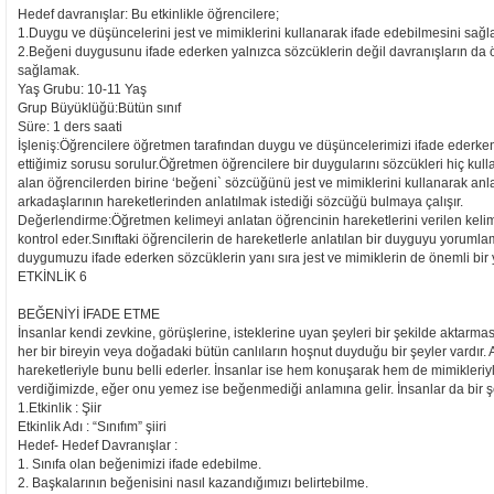
Hedef davranışlar: Bu etkinlikle öğrencilere;
1.Duygu ve düşüncelerini jest ve mimiklerini kullanarak ifade edebilmesini sağ
2.Beğeni duygusunu ifade ederken yalnızca sözcüklerin değil davranışların da 
sağlamak.
Yaş Grubu: 10-11 Yaş
Grup Büyüklüğü:Bütün sınıf
Süre: 1 ders saati
İşleniş:Öğrencilere öğretmen tarafından duygu ve düşüncelerimizi ifade ederken 
ettiğimiz sorusu sorulur.Öğretmen öğrencilere bir duygularını sözcükleri hiç kul
alan öğrencilerden birine ‘beğeni` sözcüğünü jest ve mimiklerini kullanarak anl
arkadaşlarının hareketlerinden anlatılmak istediği sözcüğü bulmaya çalışır.
Değerlendirme:Öğretmen kelimeyi anlatan öğrencinin hareketlerini verilen kel
kontrol eder.Sınıftaki öğrencilerin de hareketlerle anlatılan bir duyguyu yorumla
duygumuzu ifade ederken sözcüklerin yanı sıra jest ve mimiklerin de önemli bir y
ETKİNLİK 6
BEĞENİYİ İFADE ETME
İnsanlar kendi zevkine, görüşlerine, isteklerine uyan şeyleri bir şekilde aktarma
her bir bireyin veya doğadaki bütün canlıların hoşnut duyduğu bir şeyler vardır
hareketleriyle bunu belli ederler. İnsanlar ise hem konuşarak hem de mimikleriyl
verdiğimizde, eğer onu yemez ise beğenmediği anlamına gelir. İnsanlar da bir şeki
1.Etkinlik : Şiir
Etkinlik Adı : “Sınıfım” şiiri
Hedef- Hedef Davranışlar :
1. Sınıfa olan beğenimizi ifade edebilme.
2. Başkalarının beğenisini nasıl kazandığımızı belirtebilme.