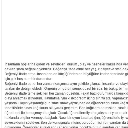
İnsanların hoşlarına giden ve sevdikleri; durum , olay ve nesneler karşısında verd
davranışlara beğeni diyebiliriz. Beğeniyi ifade etme her yaş, cinsiyet ve statüdeki
Beğeniyi ifade etme, insanların en küçüğünden en büyüğüne kadar hepsinde gö
için çok hoş olan bir durumdur.
Beğeniyi ifade etme, her zaman karşımıza aynı şekilde çıkmaz. İnsanlar ve olayla
tarzları de değişmektedir. Örneğin bir gülümseme, güzel bir söz, bir bakış, bir m
Beğeniyi ifade teme şekilleri her zaman güzeldir. Fakat bazı durumlarda komik de o
olayı anlatmak istiyorum. Hatırlatmalıyım ki ilköğretim ikinci sınıfta staj yapma
yaşında.Olayın yaşandığı gün sınıfı sınav yaptık, ben de öğrencilerin sınav kağı
teneffüsüde sınav kağıtlarını okuyarak geçirdim. Ben kağıtlara dalmışken, sınıfa bi
öğretmeni ile konuşmaya başladı. Çocuk öğrencileretiyatro çalışması yaptırmak i
hakkında bilgiler vermeye başladı. Nasıl bir oyun tasarladığını, öğrencilerle iyi v
seveceklerini söylüyor. Ben de konuşmaları ilginç bulduğum için bir yandan da 
dinliyorum. Öğrenciler sürekli sorular soruyorlar, çocukta bütün soruları yanıtlam