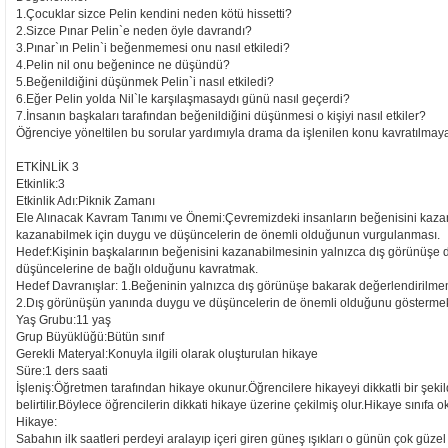
1.Çocuklar sizce Pelin kendini neden kötü hissetti?
2.Sizce Pınar Pelin`e neden öyle davrandı?
3.Pınar`ın Pelin`i beğenmemesi onu nasıl etkiledi?
4.Pelin nil onu beğenince ne düşündü?
5.Beğenildiğini düşünmek Pelin`i nasıl etkiledi?
6.Eğer Pelin yolda Nil`le karşılaşmasaydı günü nasıl geçerdi?
7.İnsanın başkaları tarafından beğenildiğini düşünmesi o kişiyi nasıl etkiler?
Öğrenciye yöneltilen bu sorular yardımıyla drama da işlenilen konu kavratılmaya ç
ETKİNLİK 3
Etkinlik:3
Etkinlik Adı:Piknik Zamanı
Ele Alınacak Kavram Tanımı ve Önemi:Çevremizdeki insanların beğenisini kaza
kazanabilmek için duygu ve düşüncelerin de önemli olduğunun vurgulanması.
Hedef:Kişinin başkalarının beğenisini kazanabilmesinin yalnızca dış görünüşe 
düşüncelerine de bağlı olduğunu kavratmak.
Hedef Davranışlar: 1.Beğeninin yalnızca dış görünüşe bakarak değerlendirilme
2.Dış görünüşün yanında duygu ve düşüncelerin de önemli olduğunu gösterme
Yaş Grubu:11 yaş
Grup Büyüklüğü:Bütün sınıf
Gerekli Materyal:Konuyla ilgili olarak oluşturulan hikaye
Süre:1 ders saati
İşleniş:Öğretmen tarafından hikaye okunur.Öğrencilere hikayeyi dikkatli bir şekil
belirtilir.Böylece öğrencilerin dikkati hikaye üzerine çekilmiş olur.Hikaye sınıfa o
Hikaye:
Sabahın ilk saatleri perdeyi aralayıp içeri giren güneş ışıkları o günün çok güze