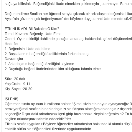
sağlaya bilirsiniz. Beğendiğinizi ifade etmekten çekinmeyin , utanmayın. Bunu s
Değerlendirme:Sınıftan her öğrenci sırayla çıkarak bir arkadaşına beğenisini if
Ayşe`nin gözlerini çok beğeniyorum” der.böylece duygularını ifade etmede sözlü
ETKİNLİK ADI: Bil Bakalım O Kim?
Temel Kavram :Beğeniyi İfade Etme
Önemi :Oyun etkinliği dahilinde çocuğun arkadaşı hakkındaki güzel düşünceleri
Hedefler:
1. Beğenisini ifade edebilme
2. Başkalarının beğendiği özelliklerinin farkında oluş
Davranışlar:
1. Arkadaşının beğendiği özelliğini söyleme
2. Duyduğu beğeni ifadelerinden kim olduğunu tahmin etme
Süre :20 dak.
Yaş Grubu :9-11
Kişi Sayısı :20-30
İŞLENİŞ
Öğretmen sınıfa oyunun kurallarını anlatır. “Şimdi sizinle bir oyun oynayacağı
benziyor.Şimdi sınıftan bir arkadaşınızı sınıf dışına alacağım.arkadaşınız dışarıd
seçeceğiz.Dışarıdaki arkadaşınız içeri girip bazılarınıza Neyini beğenirsin? En 
seçilen arkadaşınızı tahmin edecektir.”der.
Etkinlik sınıfta uygulanır.Böylece öğrenciler arkadaşları hakkında ki olumlu düşü
etkinlik bütün sınıf öğrencileri üzerinde uygulanmalıdır.