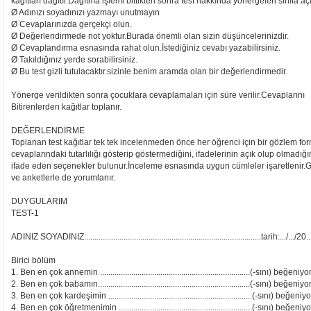
kağıtları dağıtır.Dağıtma işlemi bittikten sonra test hakkında yönergeleri sınıfa açı
Ø Adınızı soyadınızı yazmayı unutmayın
Ø Cevaplarınızda gerçekçi olun.
Ø Değerlendirmede not yoktur.Burada önemli olan sizin düşüncelerinizdir.
Ø Cevaplandırma esnasında rahat olun.İstediğiniz cevabı yazabilirsiniz.
Ø Takıldığınız yerde sorabilirsiniz.
Ø Bu test gizli tutulacaktır.sizinle benim aramda olan bir değerlendirmedir.
Yönerge verildikten sonra çocuklara cevaplamaları için süre verilir.Cevaplarını
Bitirenlerden kağıtlar toplanır.
DEĞERLENDİRME
Toplanan test kağıtlar tek tek incelenmeden önce her öğrenci için bir gözlem fo
cevaplarındaki tutarlılığı gösterip göstermediğini, ifadelerinin açık olup olmadığ
ifade eden seçenekler bulunur.İnceleme esnasında uygun cümleler işaretlenir.Ger
ve anketlerle de yorumlanır.
DUYGULARIM
TEST-1
ADINIZ SOYADINIZ:....................................................................................tarih:.../.../20..
Birici bölüm
1. Ben en çok annemin ........................................................................(-sını) beğeni
2. Ben en çok babamın.........................................................................(-sını) beğeni
3. Ben en çok kardeşimin .....................................................................(-sını) beğen
4. Ben en çok öğretmenimin ................................................................(-sını) beğen