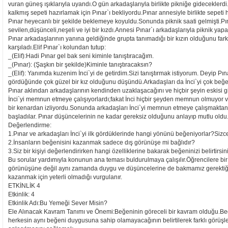
vuran güneş ışıklarıyla uyandı.O gün arkadaşlarıyla birlikte pikniğe gidecekler
kalkmış sepeti hazırlamak için Pınar`ı bekliyordu.Pınar annesiyle birlikte sepeti
Pınar heyecanlı bir şekilde beklemeye koyuldu.Sonunda piknik saati gelmişti.Pı
sevilen,düşünceli,neşeli ve iyi bir kızdı.Annesi Pınar`ı arkadaşlarıyla piknik yapa
Pınar arkadaşlarının yanına geldiğinde grupta tanımadığı bir kızın olduğunu fark 
karşıladı.Elif Pınar`ı kolundan tutup:
_(Elif):Hadi Pınar gel bak seni kiminle tanıştıracağım.
_(Pınar): (Şaşkın bir şekilde)Kiminle tanıştıracaksın?
_(Elif): Yanımda kuzenim İnci`yi de getirdim.Sizi tanıştırmak istiyorum. Deyip Pınar`ı
gördüğünde çok güzel bir kız olduğunu düşündü.Arkadaşları da İnci`yi çok beğenm
Pınar aklından arkadaşlarının kendinden uzaklaşacağını ve hiçbir şeyin eskisi g
İnci`yi memnun etmeye çalışıyorlardı;fakat İnci hiçbir şeyden memnun olmuyor v
bir kenardan izliyordu.Sonunda arkadaşları İnci`yi memnun etmeye çalışmaktan 
başladılar. Pınar düşüncelerinin ne kadar gereksiz olduğunu anlayıp mutlu oldu
Değerlendirme:
1.Pınar ve arkadaşları İnci`yi ilk gördüklerinde hangi yönünü beğeniyorlar?Sizce 
2.İnsanların beğenisini kazanmak sadece dış görünüşe mi bağlıdır?
3.Siz bir kişiyi değerlendirirken hangi özelliklerine bakarak beğeninizi belirtirsin
Bu sorular yardımıyla konunun ana teması buldurulmaya çalışılır.Öğrencilere bi
görünüşüne değil aynı zamanda duygu ve düşüncelerine de bakmamız gerektiği be
kazanmak için yeterli olmadığı vurgulanır.
ETKİNLİK 4
Etkinlik: 4
Etkinlik Adı:Bu Yemeği Sever Misin?
Ele Alınacak Kavram Tanımı ve Önemi:Beğeninin göreceli bir kavram olduğu.Beğeni
herkesin aynı beğeni duygusuna sahip olamayacağının belirtilerek farklı görüşler