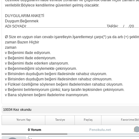
Özellikle duygularını ifade etmede zorlanan ve çoğunluk olarak hiçbir zamanı seç
verilebilir.Böylece kendilerine güvenleri gelmiş olacaktır.
DUYGULARIM ANKETİ
Duygum:Beğenmek
ADI SOYADI:......................................................................................TARİH:...../...../20.....
Ø Size en uygun olan cevabı işaretleyin.İşaretlemeyi çarpı(*) ya da artı (+) şekli
zaman Bazen Hiçbir
zaman
v Beğenimi ifade ediyorum.
v Beğenimi ifade edemiyorum.
v Beğenimi ifade ederken utanıyorum.
v Beğenmediğimi söylemekte çekiniyorum.
v Birisinden duyduğum beğeni ifadesinde rahatsız oluyorum.
v Birisinden duyduğum beğeni ifadesinden rahatsız olmuyorum.
v Fiziksel özelliğime söylenen beğeni ifadelerinden rahatsız oluyorum.
v Beğenini belirtemiyorum çünkü; karşı tarafın tepkisinden çekiniyorum.
v Bana söylenen beğeni ifadelerine inanmıyorum.
10034 Kez okundu
Yorum Yap
Tavsiye
Paylaş
Favorime Ekl
0 Yorum
Fenokulu.net