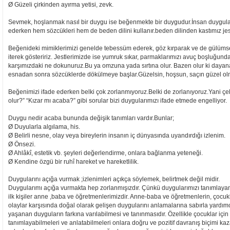
Ø Güzeli çirkinden ayırma yetisi, zevk.
Sevmek, hoşlanmak nasıl bir duygu ise beğenmekte bir duygudur.İnsan duygular
ederken hem sözcükleri hem de beden dilini kullanır.beden dilinden kastımız jest
Beğenideki mimiklerimizi genelde tebessüm ederek, göz kırparak ve de gülüms
iterek gösteririz. Jestlerimizde ise yumruk sıkar, parmaklarımızı avuç boşluğunda 
karşımızdaki ne dokunuruz.Bu ya omzuna yada sırtına olur. Bazen olur ki dayan
esnadan sonra sözcüklerde dökülmeye başlar.Güzelsin, hoşsun, saçın güzel ol
Beğenimizi ifade ederken belki çok zorlanmıyoruz.Belki de zorlanıyoruz.Yani çeki
olur?” “Kızar mı acaba?” gibi sorular bizi duygularımızı ifade etmede engelliyor.
Duygu nedir acaba bununda değişik tanımları vardır.Bunlar;
Ø Duyularla algılama, his.
Ø Belirli nesne, olay veya bireylerin insanın iç dünyasında uyandırdığı izlenim.
Ø Önsezi.
Ø Ahlâkî, estetik vb. şeyleri değerlendirme, onlara bağlanma yeteneği.
Ø Kendine özgü bir ruhî hareket ve hareketlilik.
Duygularını açığa vurmak ;izlenimleri açıkça söylemek, belirtmek değil midir.
Duygularımı açığa vurmakta hep zorlanmışızdır. Çünkü duygularımızı tanımlaya
ilk kişiler anne ,baba ve öğretmenlerimizdir. Anne-baba ve öğretmenlerin, çoc
olaylar karşısında doğal olarak gelişen duygularını anlamalarına sabırla yardımcı
yaşanan duyguların farkına varılabilmesi ve tanınmasıdır. Özellikle çocuklar için 
tanımlayabilmeleri ve anlatabilmeleri onlara doğru ve pozitif davranış biçimi k