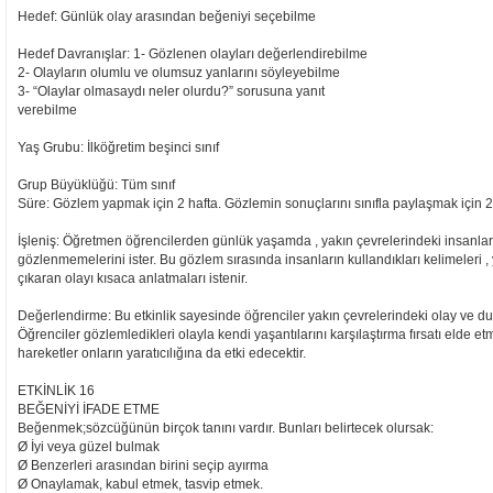
Hedef: Günlük olay arasından beğeniyi seçebilme
Hedef Davranışlar: 1- Gözlenen olayları değerlendirebilme
2- Olayların olumlu ve olumsuz yanlarını söyleyebilme
3- “Olaylar olmasaydı neler olurdu?” sorusuna yanıt
verebilme
Yaş Grubu: İlköğretim beşinci sınıf
Grup Büyüklüğü: Tüm sınıf
Süre: Gözlem yapmak için 2 hafta. Gözlemin sonuçlarını sınıfla paylaşmak için 2
İşleniş: Öğretmen öğrencilerden günlük yaşamda , yakın çevrelerindeki insanların 
gözlenmemelerini ister. Bu gözlem sırasında insanların kullandıkları kelimeleri , 
çıkaran olayı kısaca anlatmaları istenir.
Değerlendirme: Bu etkinlik sayesinde öğrenciler yakın çevrelerindeki olay ve d
Öğrenciler gözlemledikleri olayla kendi yaşantılarını karşılaştırma fırsatı elde etm
hareketler onların yaratıcılığına da etki edecektir.
ETKİNLİK 16
BEĞENİYİ İFADE ETME
Beğenmek;sözcüğünün birçok tanını vardır. Bunları belirtecek olursak:
Ø İyi veya güzel bulmak
Ø Benzerleri arasından birini seçip ayırma
Ø Onaylamak, kabul etmek, tasvip etmek.