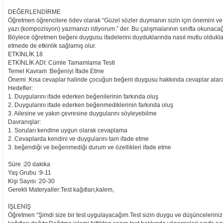
DEĞERLENDİRME
Öğretmen öğrencilere ödev olarak “Güzel sözler duymanın sizin için önemini v
yazı (kompozisyon) yazmanızı istiyorum.” der. Bu çalışmalarının sınıfta okunacağın
Böylece öğretmen beğeni duygusu ifadelerini duyduklarında nasıl mutlu oldukları
etmede de etkinlik sağlamış olur.
ETKİNLİK 18
ETKİNLİK ADI: Cümle Tamamlama Testi
Temel Kavram :Beğeniyi İfade Etme
Önemi :Kısa cevaplar halinde çocuğun beğeni duygusu hakkında cevaplar alarak
Hedefler:
1. Duygularını ifade ederken beğenilerinin farkında oluş
2. Duygularını ifade ederken beğenmediklerinin farkında oluş
3. Ailesine ve yakın çevresine duygularını söyleyebilme
Davranışlar:
1. Soruları kendine uygun olarak cevaplama
2. Cevaplarda kendini ve duygularını tam ifade etme
3. beğendiği ve beğenmediği durum ve özellikleri ifade etme
Süre :20 dakika
Yaş Grubu :9-11
Kişi Sayısı :20-30
Gerekli Materyaller:Test kağıtları,kalem,
İŞLENİŞ
Öğretmen “Şimdi size bir test uygulayacağım.Test sizin duygu ve düşünceleriniz