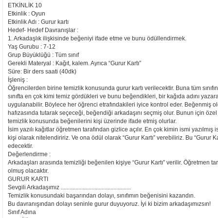
ETKİNLİK 10
Etkinlik : Oyun
Etkinlik Adı : Gurur kartı
Hedef- Hedef Davranışlar :
1. Arkadaşlık ilişkisinde beğeniyi ifade etme ve bunu ödüllendirmek.
Yaş Gurubu : 7-12
Grup Büyüklüğü : Tüm sınıf
Gerekli Materyal : Kağıt, kalem. Ayrıca “Gurur Kartı”
Süre: Bir ders saati (40dk)
İşleniş :
Öğrencilerden birine temizlik konusunda gurur kartı verilecektir. Buna tüm sınıf
sınıfta en çok kimi temiz gördükleri ve bunu beğendikleri, bir kağıda adını yazarak 
uygulanabilir. Böylece her öğrenci etrafındakileri iyice kontrol eder. Beğenmiş ol
hafızasında tutarak seçeceği, beğendiği arkadaşını seçmiş olur. Bunun için özel 
temizlik konusunda beğenilerini kişi üzerinde ifade etmiş olurlar.
İsim yazılı kağıtlar öğretmen tarafından gizlice açılır. En çok kimin ismi yazılmış
kişi olarak nitelendiririz. Ve ona ödül olarak “Gurur Kartı” verebiliriz. Bu “Gurur K
edecektir.
Değerlendirme :
Arkadaşları arasında temizliği beğenilen kişiye “Gurur Kartı” verilir. Öğretmen tar
olmuş olacaktır.
GURUR KARTI
Sevgili Arkadaşımız ................................................
Temizlik konusundaki başarından dolayı, sınıfımın beğenisini kazandın.
Bu davranışından dolayı seninle gurur duyuyoruz. İyi ki bizim arkadaşımızsın!
Sınıf Adına