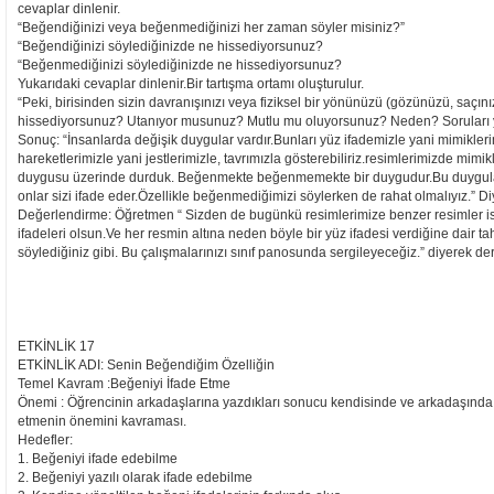
cevaplar dinlenir.
“Beğendiğinizi veya beğenmediğinizi her zaman söyler misiniz?”
“Beğendiğinizi söylediğinizde ne hissediyorsunuz?
“Beğenmediğinizi söylediğinizde ne hissediyorsunuz?
Yukarıdaki cevaplar dinlenir.Bir tartışma ortamı oluşturulur.
“Peki, birisinden sizin davranışınızı veya fiziksel bir yönünüzü (gözünüzü, saçın
hissediyorsunuz? Utanıyor musunuz? Mutlu mu oluyorsunuz? Neden? Soruları yö
Sonuç: “İnsanlarda değişik duygular vardır.Bunları yüz ifademizle yani mimiklerim
hareketlerimizle yani jestlerimizle, tavrımızla gösterebiliriz.resimlerimizde mi
duygusu üzerinde durduk. Beğenmekte beğenmemekte bir duygudur.Bu duygula
onlar sizi ifade eder.Özellikle beğenmediğimizi söylerken de rahat olmalıyız.” Diy
Değerlendirme: Öğretmen “ Sizden de bugünkü resimlerimize benzer resimler i
ifadeleri olsun.Ve her resmin altına neden böyle bir yüz ifadesi verdiğine dair 
söylediğiniz gibi. Bu çalışmalarınızı sınıf panosunda sergileyeceğiz.” diyerek dersi
ETKİNLİK 17
ETKİNLİK ADI: Senin Beğendiğim Özelliğin
Temel Kavram :Beğeniyi İfade Etme
Önemi : Öğrencinin arkadaşlarına yazdıkları sonucu kendisinde ve arkadaşında
etmenin önemini kavraması.
Hedefler:
1. Beğeniyi ifade edebilme
2. Beğeniyi yazılı olarak ifade edebilme