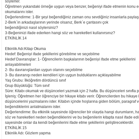
söylerler.
Öğretmen yukarıdaki örneğe uygun veya benzer, beğeniyi ifade etmenin konu edi
okumalarını ister.
Değerlendirme: 1-Bir şeyi beğendiğiniz zaman onu sevdiğiniz insanlarla paylaş
2-Berk`in arkadaşlarının yerinde olsanız, Berk`e çantasını çok
beğendiğinizi nasıl söylersiniz?
3-Beğeninizi ifade ederken hangi söz ve hareketleri kullanırsınız?
ETKİNLİK 14
Etkinlik Adı:Kitap Okuma
Hedef: Beğeniyi ifade şekillerini görebilme ve seçebilme
Hedef Davranışlar: 1- Öğrencilerin başkalarının beğeniyi ifade etme şekillerini
anlayabilmeleri
2- Bu davranışlardan uygun olanını seçebilme
3- Bu davranışı neden kendileri için uygun bulduklarını açıklayabilme
Yaş Grubu: İlköğretim dördüncü sınıf
Grup Büyüklüğü: Tüm sınıf
Süre: Kitabı okumak ve düşünceleri yazmak için 2 hafta. Bu düşünceleri sınıfla p
İşleniş: Öğretmen her öğrenciye bir hikaye kitabı verir. Öğrencilerden bu hikaye 
düşüncelerini yazmalarını ister. Kitabın içinde hoşlarına giden bölüm, paragraf 
beğendiklerini anlatmalarını ister.
Değerlendirme: Bu etkinlik sayesinde öğrenciler bir olayda hangi durumların, hare
söz ve hareketleri neden beğendiklerini ve bu beğenilerin kitapta nasıl ifade edi
sayesinde onlar da kendi beğenilerini ifade etme şekillerini geliştireceklerdir.
ETKİNLİK 15
Etkinlik Adı: Gözlem yapma