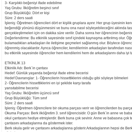
3- Karşılıklı beğeniyi ifade edebilme
Yaş Grubu: İlköğretim beşinci sınıf
Grup Büyüklüğü: Dört er kişi
Süre: 2 ders saati
İşleniş: Öğretmen öğrencileri dört er kişilik gruplara ayırır. Her grup üyesinin 
beğendiği yönünü düşünmesini ve bunu ona nasıl söyleyebileceğini aklında tasar
gerçekleştirmeleri için on dakika süre verilir. Daha sonra her öğrencinin beğenisin
Değerlendirme: Bu etkinlik sayesinde sınıf içindeki kaynaşma arttırılmış olur. Öğren
bulamadıkları arkadaşları ile iletişime geçmeleri sağlanmış olur. Böylece öğrenci
öğrenmiş olacaklardır. Ayrıca öğrenciler, kendilerinin arkadaşları tarafından nası
bu etkinlik sayesinde öğrenciler hem kendilerini hem de arkadaşlarını daha iyi t
ETKİNLİK 13
Etkinlik Adı: Berk`in çantası
Hedef: Günlük yaşanda beğeniyi ifade etme becerisi
Hedef Davranışlar: 1- Öğrencilerin hissettiklerini olduğu gibi söyleye bilmeleri
2- Öğrencilerin hissettiklerini en iyi şekilde karşı tarafa
yansıtabilme becerisi
Yaş Grubu: İlköğretim üçüncü sınıf
Grup Büyüklüğü: Tüm sınıf
Süre: 2 ders saati
İşleniş: Öğretmen öğrencilere bir okuma parçası verir ve öğrencilerden bu parçay
Okuma Parçası: Berk ilköğretim 3. sınıf öğrencisidir. O gün Berk`in anne ve b
okul çantasını hediye etmişlerdir. Berk buna çok sevinir. Anne ve babasına çok t
çantasını arkadaşlarına da göstermek ister.
Berk okula gelir ve çantasını arkadaşlarına gösterir.Arkadaşlarının hepsi de Ber