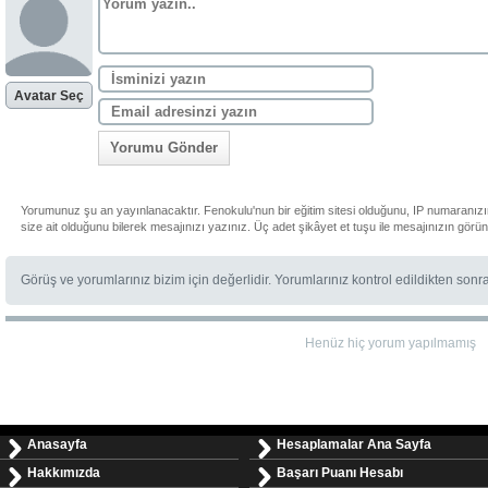
Avatar Seç
Yorumu Gönder
Yorumunuz şu an yayınlanacaktır. Fenokulu'nun bir eğitim sitesi olduğunu, IP numaranız
size ait olduğunu bilerek mesajınızı yazınız. Üç adet şikâyet et tuşu ile mesajınızın görü
Görüş ve yorumlarınız bizim için değerlidir. Yorumlarınız kontrol edildikten sonr
Henüz hiç yorum yapılmamış
Anasayfa
Hesaplamalar Ana Sayfa
Hakkımızda
Başarı Puanı Hesabı