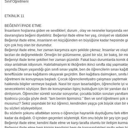
Sınıf Öğretmeni
ETKİNLİK 11
BEĞENİYİ İFADE ETME
İnsanların hoşlarına giden ve sevdikleri; durum , olay ve nesneler karşısında verd
davranışlara beğeni diyebiliriz. Beğeniyi ifade etme her yaş, cinsiyet ve statüdeki
Beğeniyi ifade etme, insanların en küçüğünden en büyüğüne kadar hepsinde gö
için çok hoş olan bir durumdur.
Beğeniyi ifade etme, her zaman karşımıza aynı şekilde çıkmaz. İnsanlar ve olayla
tarzları de değişmektedir. Örneğin bir gülümseme, güzel bir söz, bir bakış, bir m
Beğeniyi ifade teme şekilleri her zaman güzeldir. Fakat bazı durumlarda komik de o
olayı anlatmak istiyorum. Hatırlatmalıyım ki ilköğretim ikinci sınıfta staj yapma
yaşında.Olayın yaşandığı gün sınıfı sınav yaptık, ben de öğrencilerin sınav kağı
teneffüsüde sınav kağıtlarını okuyarak geçirdim. Ben kağıtlara dalmışken, sınıfa b
öğretmeni ile konuşmaya başladı. Çocuk öğrencileretiyatro çalışması yaptırmak i
hakkında bilgiler vermeye başladı. Nasıl bir oyun tasarladığını, öğrencilerle iyi v
seveceklerini söylüyor. Ben de konuşmaları ilginç bulduğum için bir yandan da 
dinliyorum. Öğrenciler sürekli sorular soruyorlar, çocukta bütün soruları yanıtlam
tiyatrocu çocuğa şöyle dedi: “tam benim tipimsiniz.” Ben ve sınıf öğretmeni şok o
musunuz? Sekiz yaşındaki bir kız öğrenci, kendinden yaşça çok büyük olan bir er
bu sözleri söyleyebiliyor.
Bu sözlerin şokunu atlattıktan sonra o öğrenciye hayranlık duyduğumu fark ettim. 
kadar da doğaldı. O içinden geçenleri söylemişti. Kim onu böyle bir şey için şuçl
Beğeniyi ifade etme; kendini ifade etme ve karşı tarafla olumlu bir iletişim kurm
Beğeniyi ifade etme hem kişinin kendisini hem de karşısındakileri mutlu eden bi