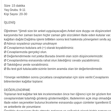
Süre :15 dakika
Yaş Grubu :9-11
Kişi Sayısı :20-30
İŞLENİŞ
Öğretmen “Şimdi size bir anket uygulayacağım.Anket size duygu ve düşünceleri
karşısında her zaman bazen hiçbir zaman gibi sözcükleri ifade eden kutular var. 
kağıtları dağıtır.Dağıtma işlemi bittikten sonra test hakkında yönergeleri sınıfa açı
Ø Adınızı soyadınızı yazmayı unutmayın
Ø Cevaplarınızı kutulara artı (+) olarak koyabilirsiniz.
Ø Cevaplarınızda gerçekçi olun.
Ø Değerlendirmede not yoktur.Burada önemli olan sizin düşüncelerinizdir.
Ø Cevaplandırma esnasında rahat olun.İstediğiniz cevabı yazabilirsiniz.
Ø Takıldığınız yerde sorabilirsiniz.
Ø Bu test gizli tutulacaktır.sizinle benim aramda olan bir değerlendirmedir.
Yönerge verildikten sonra çocuklara cevaplamaları için süre verilir.Cevaplarını
bitirenlerden kağıtlar toplanır.
DEĞERLENDİRME
Toplanan test kağıtlar tek tek incelenmeden önce her öğrenci için bir gözlem fo
cevaplarındaki tutarlılığı gösterip göstermediğini, ifadelerinin açık olup olmadığ
ifade eden seçenekler bulunur.İnceleme esnasında uygun cümleler işaretlenir.Ger
ve anketlerle de yorumlanır.