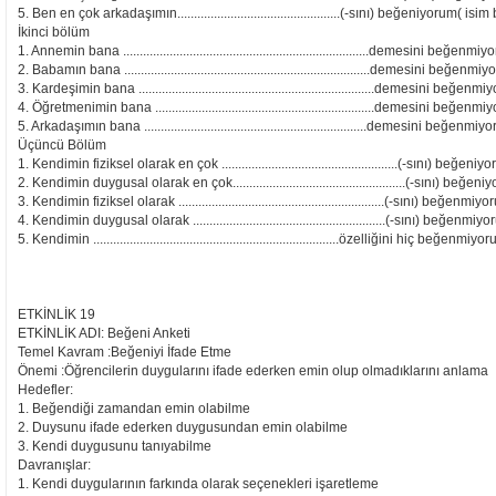
5. Ben en çok arkadaşımın.................................................(-sını) beğeniyorum( isim 
İkinci bölüm
1. Annemin bana ..........................................................................demesini beğenmi
2. Babamın bana ..........................................................................demesini beğenm
3. Kardeşimin bana .......................................................................demesini beğen
4. Öğretmenimin bana ..................................................................demesini beğenm
5. Arkadaşımın bana ...................................................................demesini beğenmi
Üçüncü Bölüm
1. Kendimin fiziksel olarak en çok .....................................................(-sını) beğeniy
2. Kendimin duygusal olarak en çok....................................................(-sını) beğen
3. Kendimin fiziksel olarak ..............................................................(-sını) beğenmiy
4. Kendimin duygusal olarak ..........................................................(-sını) beğenmiy
5. Kendimin ..........................................................................özelliğini hiç beğenmiyo
ETKİNLİK 19
ETKİNLİK ADI: Beğeni Anketi
Temel Kavram :Beğeniyi İfade Etme
Önemi :Öğrencilerin duygularını ifade ederken emin olup olmadıklarını anlama
Hedefler:
1. Beğendiği zamandan emin olabilme
2. Duysunu ifade ederken duygusundan emin olabilme
3. Kendi duygusunu tanıyabilme
Davranışlar:
1. Kendi duygularının farkında olarak seçenekleri işaretleme