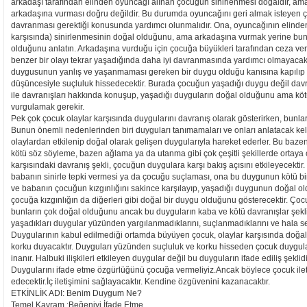
arkadaşı tarafından elinden oyuncağı alınan çocuğun sinirlenmesi doğaldır, ama 
arkadaşına vurması doğru değildir. Bu durumda oyuncağını geri almak isteyen
davranması gerektiği konusunda yardımcı olunmalıdır. Ona, oyuncağının elinden
karşısında) sinirlenmesinin doğal olduğunu, ama arkadaşına vurmak yerine bun
olduğunu anlatın. Arkadaşına vurduğu için çocuğa büyükleri tarafından ceza v
benzer bir olayı tekrar yaşadığında daha iyi davranmasında yardımcı olmayacaktır
duygusunun yanlış ve yaşanmaması gereken bir duygu olduğu kanısına kapılıp 
düşüncesiyle suçluluk hissedecektir. Burada çocuğun yaşadığı duygu değil davra
ile davranışları hakkında konuşup, yaşadığı duyguların doğal olduğunu ama köt
vurgulamak gerekir.
Pek çok çocuk olaylar karşısında duygularını davranış olarak gösterirken, bunlar
Bunun önemli nedenlerinden biri duyguları tanımamaları ve onları anlatacak kel
olaylardan etkilenip doğal olarak gelişen duygularıyla hareket ederler. Bu baze
kötü söz söyleme, bazen ağlama ya da utanma gibi çok çeşitli şekillerde ortay
karşısındaki davranış şekli, çocuğun duygulara karşı bakış açısını etkileyecekti
babanın sinirle tepki vermesi ya da çocuğu suçlaması, ona bu duygunun kötü bi
ve babanın çocuğun kızgınlığını sakince karşılayıp, yaşadığı duygunun doğal old
çocuğa kızgınlığın da diğerleri gibi doğal bir duygu olduğunu gösterecektir. Ço
bunların çok doğal olduğunu ancak bu duyguların kaba ve kötü davranışlar şekl
yaşadıkları duygular yüzünden yargılanmadıklarını, suçlanmadıklarını ve hala sevil
Duygularının kabul edilmediği ortamda büyüyen çocuk, olaylar karşısında doğal ol
korku duyacaktır. Duyguları yüzünden suçluluk ve korku hisseden çocuk duyguları
inanır. Halbuki ilişkileri etkileyen duygular değil bu duyguların ifade ediliş şeklidi
Duygularını ifade etme özgürlüğünü çocuğa vermeliyiz.Ancak böylece çocuk ile
edecektir.İç iletişimini sağlayacaktır. Kendine özgüvenini kazanacaktır.
ETKİNLİK ADI: Benim Duygum Ne?
Temel Kavram :Beğeniyi İfade Etme