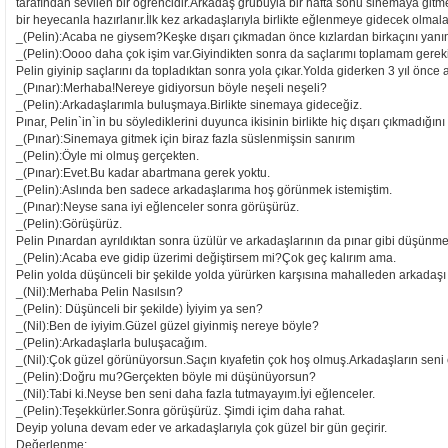
tarafından sevilen bir öğrencidir.Arkadaş grubuyla bir hafta sonu sinemaya gitm
bir heyecanla hazırlanır.İlk kez arkadaşlarıyla birlikte eğlenmeye gidecek olmala
_(Pelin):Acaba ne giysem?Keşke dışarı çıkmadan önce kızlardan birkaçını yanıma
_(Pelin):Oooo daha çok işim var.Giyindikten sonra da saçlarımı toplamam gere
Pelin giyinip saçlarını da topladıktan sonra yola çıkar.Yolda giderken 3 yıl önce a
_(Pınar):Merhaba!Nereye gidiyorsun böyle neşeli neşeli?
_(Pelin):Arkadaşlarımla buluşmaya.Birlikte sinemaya gideceğiz.
Pınar, Pelin`in`in bu söylediklerini duyunca ikisinin birlikte hiç dışarı çıkmadığın
_(Pınar):Sinemaya gitmek için biraz fazla süslenmişsin sanırım
_(Pelin):Öyle mi olmuş gerçekten.
_(Pınar):Evet.Bu kadar abartmana gerek yoktu.
_(Pelin):Aslında ben sadece arkadaşlarıma hoş görünmek istemiştim.
_(Pınar):Neyse sana iyi eğlenceler sonra görüşürüz.
_(Pelin):Görüşürüz.
Pelin Pınardan ayrıldıktan sonra üzülür ve arkadaşlarının da pınar gibi düşünm
_(Pelin):Acaba eve gidip üzerimi değiştirsem mi?Çok geç kalırım ama.
Pelin yolda düşünceli bir şekilde yolda yürürken karşısına mahalleden arkadaşı N
_(Nil):Merhaba Pelin Nasılsın?
_(Pelin): Düşünceli bir şekilde) İyiyim ya sen?
_(Nil):Ben de iyiyim.Güzel güzel giyinmiş nereye böyle?
_(Pelin):Arkadaşlarla buluşacağım.
_(Nil):Çok güzel görünüyorsun.Saçın kıyafetin çok hoş olmuş.Arkadaşların sen
_(Pelin):Doğru mu?Gerçekten böyle mi düşünüyorsun?
_(Nil):Tabi ki.Neyse ben seni daha fazla tutmayayım.İyi eğlenceler.
_(Pelin):Teşekkürler.Sonra görüşürüz. Şimdi içim daha rahat.
Deyip yoluna devam eder ve arkadaşlarıyla çok güzel bir gün geçirir.
Değerlenme: