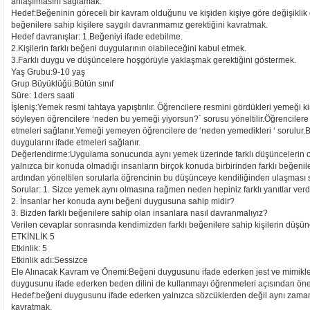
anlaşılmasını sağlamak.
Hedef:Beğeninin göreceli bir kavram olduğunu ve kişiden kişiye göre değişiklik 
beğenilere sahip kişilere saygılı davranmamız gerektiğini kavratmak.
Hedef davranışlar: 1.Beğeniyi ifade edebilme.
2.Kişilerin farklı beğeni duygularının olabileceğini kabul etmek.
3.Farklı duygu ve düşüncelere hoşgörüyle yaklaşmak gerektiğini göstermek.
Yaş Grubu:9-10 yaş
Grup Büyüklüğü:Bütün sınıf
Süre: 1ders saati
İşleniş:Yemek resmi tahtaya yapıştırılır. Öğrencilere resmini gördükleri yemeği 
söyleyen öğrencilere ‘neden bu yemeği yiyorsun?` sorusu yöneltilir.Öğrencilere
etmeleri sağlanır.Yemeği yemeyen öğrencilere de ‘neden yemedikleri ‘ sorulur
duygularını ifade etmeleri sağlanır.
Değerlendirme:Uygulama sonucunda aynı yemek üzerinde farklı düşüncelerin orta
yalnızca bir konuda olmadığı insanların birçok konuda birbirinden farklı beğenile
ardından yöneltilen sorularla öğrencinin bu düşünceye kendiliğinden ulaşması s
Sorular: 1. Sizce yemek aynı olmasına rağmen neden hepiniz farklı yanıtlar verd
2. İnsanlar her konuda aynı beğeni duygusuna sahip midir?
3. Bizden farklı beğenilere sahip olan insanlara nasıl davranmalıyız?
Verilen cevaplar sonrasında kendimizden farklı beğenilere sahip kişilerin düşünce
ETKİNLİK 5
Etkinlik: 5
Etkinlik adı:Sessizce
Ele Alınacak Kavram ve Önemi:Beğeni duygusunu ifade ederken jest ve mimikle
duygusunu ifade ederken beden dilini de kullanmayı öğrenmeleri açısından öne
Hedef:beğeni duygusunu ifade ederken yalnızca sözcüklerden değil aynı zaman
kavratmak.