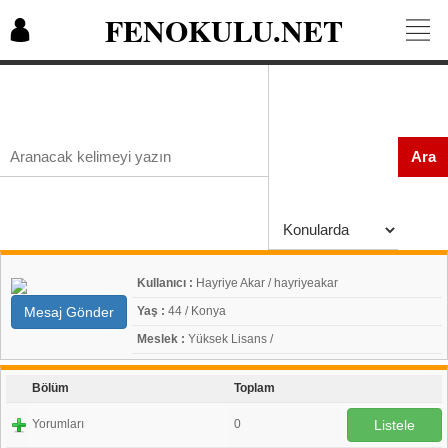
FENOKULU.NET
Ara
Kullanıcı :
Hayriye Akar / hayriyeakar
Mesaj Gönder
Yaş :
44 / Konya
Meslek :
Yüksek Lisans /
Bölüm
Toplam
Yorumları
0
Listele