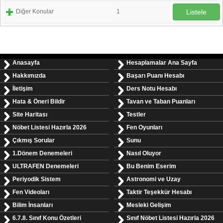
Diğer Konular
1
Listele
Anasayfa
Hesaplamalar Ana Sayfa
Hakkımızda
Başarı Puanı Hesabı
İletişim
Ders Notu Hesabı
Hata & Öneri Bildir
Tavan ve Taban Puanları
Site Haritası
Testler
Nöbet Listesi Hazırla 2026
Fen Oyunları
Çıkmış Sorular
Sunu
1.Dönem Denemeleri
Nasıl Oluyor
ULTRAFEN Denemeleri
Bu Benim Eserim
Periyodik Sistem
Astronomi ve Uzay
Fen Videoları
Taktir Teşekkür Hesabı
Bilim İnsanları
Mesleki Gelişim
6.7.8. Sınıf Konu Özetleri
Sınıf Nöbet Listesi Hazırla 2026