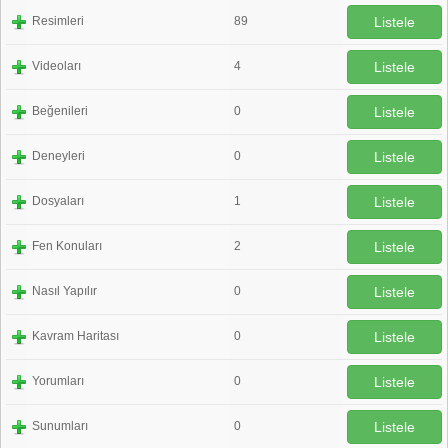
Resimleri
89
Listele
Videoları
4
Listele
Beğenileri
0
Listele
Deneyleri
0
Listele
Dosyaları
1
Listele
Fen Konuları
2
Listele
Nasıl Yapılır
0
Listele
Kavram Haritası
0
Listele
Yorumları
0
Listele
Sunumları
0
Listele