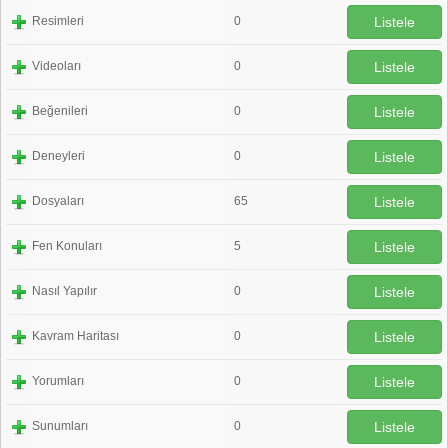
Resimleri
0
Listele
Videoları
0
Listele
Beğenileri
0
Listele
Deneyleri
0
Listele
Dosyaları
65
Listele
Fen Konuları
5
Listele
Nasıl Yapılır
0
Listele
Kavram Haritası
0
Listele
Yorumları
0
Listele
Sunumları
0
Listele