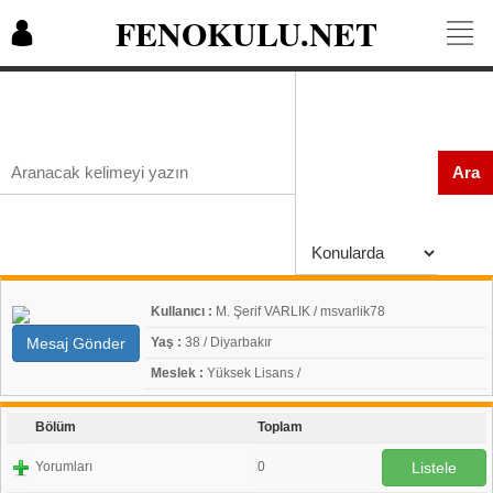
FENOKULU.NET
Ara
Kullanıcı :
M. Şerif VARLIK / msvarlik78
Mesaj Gönder
Yaş :
38 / Diyarbakır
Meslek :
Yüksek Lisans /
Bölüm
Toplam
Yorumları
0
Listele