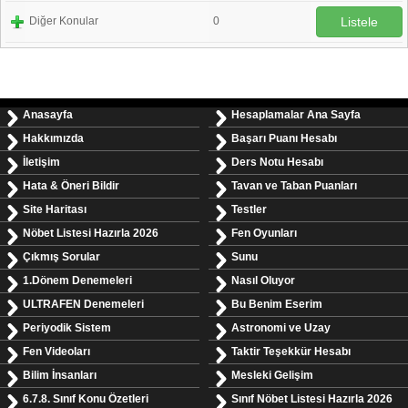
Diğer Konular
0
Listele
Anasayfa
Hesaplamalar Ana Sayfa
Hakkımızda
Başarı Puanı Hesabı
İletişim
Ders Notu Hesabı
Hata & Öneri Bildir
Tavan ve Taban Puanları
Site Haritası
Testler
Nöbet Listesi Hazırla 2026
Fen Oyunları
Çıkmış Sorular
Sunu
1.Dönem Denemeleri
Nasıl Oluyor
ULTRAFEN Denemeleri
Bu Benim Eserim
Periyodik Sistem
Astronomi ve Uzay
Fen Videoları
Taktir Teşekkür Hesabı
Bilim İnsanları
Mesleki Gelişim
6.7.8. Sınıf Konu Özetleri
Sınıf Nöbet Listesi Hazırla 2026