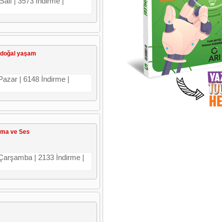
Salı | 3573 İndirme |
ve doğal yaşam
Pazar | 6148 İndirme |
atma ve Ses
 Çarşamba | 2133 İndirme |