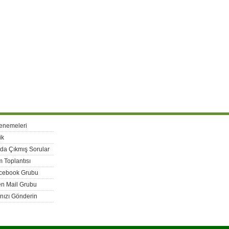
enemeleri
ik
rda Çıkmış Sorular
 Toplantısı
acebook Grubu
n Mail Grubu
nızı Gönderin