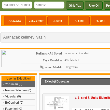
Giriş Yap
Üye Ol
Pr
Anasayfa
Çal.Gönder
3. Sınıf
4. Sınıf
5. Sınıf
murat aydın / murbet
Kullanıcı / Ad Soyad
49 / İstanbul
Yaş / Memleket
İlköğretim /
Öğrenim / Meslek
Üyenin Ekledikleri
Eklediği Dosyalar
» Yorumları (0)
» Resim Galerileri (0)
» Videolar (0)
6. sınıf 7. Ünite Elektriğ
» Beğenileri (0)
» Favorileri (0)