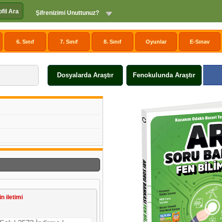
ofil Ara
Şifrenizimi Unuttunuz?
6. Sınıf
7. Sınıf
8. Sınıf
Oyunlar
E-Sınav
Dosyalarda Araştır
Fenokulunda Araştır
in iletimi