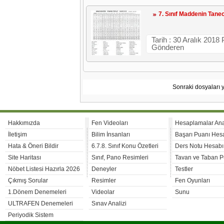
7. Sınıf Maddenin Tanec
Tarih : 30 Aralık 2018
Gönderen
Sonraki dosyaları 
Hakkımızda
Fen Videoları
Hesaplamalar An
İletişim
Bilim İnsanları
Başarı Puanı Hes
Hata & Öneri Bildir
6.7.8. Sınıf Konu Özetleri
Ders Notu Hesabı
Site Haritası
Sınıf, Pano Resimleri
Tavan ve Taban P
Nöbet Listesi Hazırla 2026
Deneyler
Testler
Çıkmış Sorular
Resimler
Fen Oyunları
1.Dönem Denemeleri
Videolar
Sunu
ULTRAFEN Denemeleri
Sınav Analizi
Periyodik Sistem