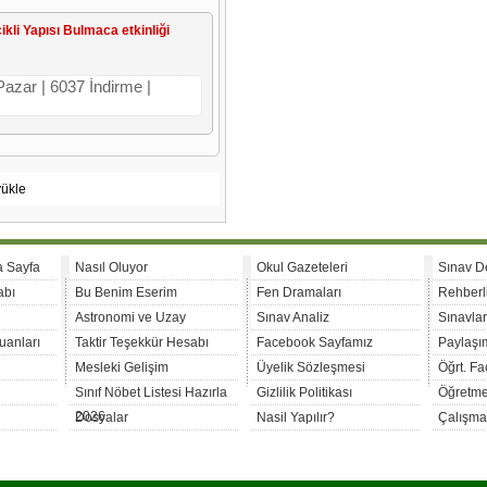
ikli Yapısı Bulmaca etkinliği
 Pazar | 6037 İndirme |
yükle
a Sayfa
Nasıl Oluyor
Okul Gazeteleri
Sınav D
abı
Bu Benim Eserim
Fen Dramaları
Rehberl
Astronomi ve Uzay
Sınav Analiz
Sınavla
uanları
Taktir Teşekkür Hesabı
Facebook Sayfamız
Paylaşım
Mesleki Gelişim
Üyelik Sözleşmesi
Öğrt. F
Sınıf Nöbet Listesi Hazırla
Gizlilik Politikası
Öğretme
2026
Dosyalar
Nasil Yapılır?
Çalışma