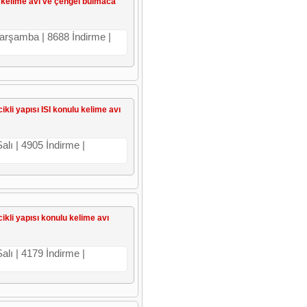
sı kelime avı ve çengel bulmaca
Çarşamba | 8688 İndirme |
ikli yapısı ISI konulu kelime avı
alı | 4905 İndirme |
cikli yapısı konulu kelime avı
alı | 4179 İndirme |