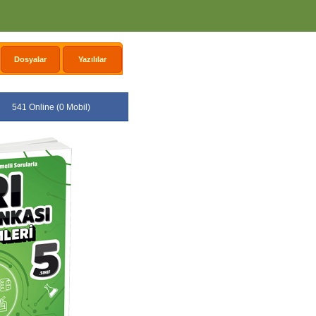
Dosyalar
Yazılılar
541 Online (0 Mobil)