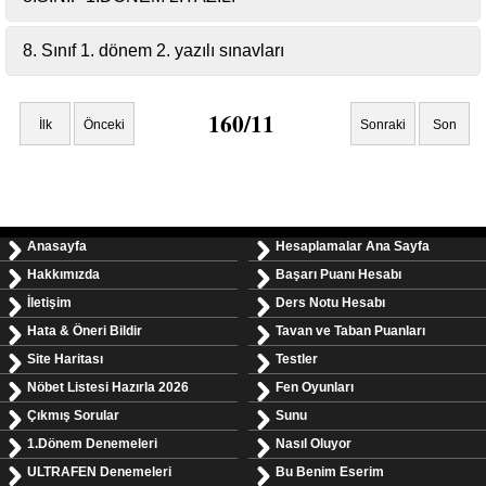
8. Sınıf 1. dönem 2. yazılı sınavları
160/11
İlk
Önceki
Sonraki
Son
Anasayfa
Hesaplamalar Ana Sayfa
Hakkımızda
Başarı Puanı Hesabı
İletişim
Ders Notu Hesabı
Hata & Öneri Bildir
Tavan ve Taban Puanları
Site Haritası
Testler
Nöbet Listesi Hazırla 2026
Fen Oyunları
Çıkmış Sorular
Sunu
1.Dönem Denemeleri
Nasıl Oluyor
ULTRAFEN Denemeleri
Bu Benim Eserim