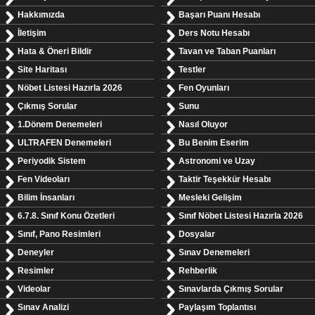
Hakkımızda
Başarı Puanı Hesabı
İletişim
Ders Notu Hesabı
Hata & Öneri Bildir
Tavan ve Taban Puanları
Site Haritası
Testler
Nöbet Listesi Hazırla 2026
Fen Oyunları
Çıkmış Sorular
Sunu
1.Dönem Denemeleri
Nasıl Oluyor
ULTRAFEN Denemeleri
Bu Benim Eserim
Periyodik Sistem
Astronomi ve Uzay
Fen Videoları
Taktir Teşekkür Hesabı
Bilim İnsanları
Mesleki Gelişim
6.7.8. Sınıf Konu Özetleri
Sınıf Nöbet Listesi Hazırla 2026
Sınıf, Pano Resimleri
Dosyalar
Deneyler
Sınav Denemeleri
Resimler
Rehberlik
Videolar
Sınavlarda Çıkmış Sorular
Sınav Analizi
Paylaşım Toplantısı