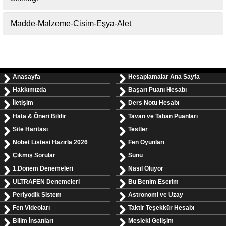
Madde-Malzeme-Cisim-Eşya-Alet
Anasayfa
Hesaplamalar Ana Sayfa
Hakkımızda
Başarı Puanı Hesabı
İletişim
Ders Notu Hesabı
Hata & Öneri Bildir
Tavan ve Taban Puanları
Site Haritası
Testler
Nöbet Listesi Hazırla 2026
Fen Oyunları
Çıkmış Sorular
Sunu
1.Dönem Denemeleri
Nasıl Oluyor
ULTRAFEN Denemeleri
Bu Benim Eserim
Periyodik Sistem
Astronomi ve Uzay
Fen Videoları
Taktir Teşekkür Hesabı
Bilim İnsanları
Mesleki Gelişim