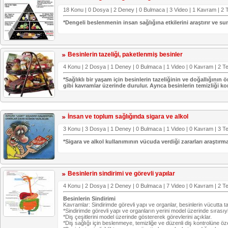
18 Konu | 0 Dosya | 2 Deney | 0 Bulmaca | 3 Video | 1 Kavram | 2 T
*Dengeli beslenmenin insan sağlığına etkilerini araştırır ve sun
Besinlerin tazeliği, paketlenmiş besinler
4 Konu | 2 Dosya | 1 Deney | 0 Bulmaca | 1 Video | 0 Kavram | 2 Te
*Sağlıklı bir yaşam için besinlerin tazeliğinin ve doğallığının 
gibi kavramlar üzerinde durulur. Ayrıca besinlerin temizliği ko
İnsan ve toplum sağlığında sigara ve alkol
3 Konu | 3 Dosya | 1 Deney | 0 Bulmaca | 1 Video | 0 Kavram | 3 Te
*Sigara ve alkol kullanımının vücuda verdiği zararları araştırma v
Besinlerin sindirimi ve görevli yapılar
4 Konu | 2 Dosya | 2 Deney | 0 Bulmaca | 7 Video | 0 Kavram | 2 Te
Besinlerin Sindirimi
Kavramlar: Sindirimde görevli yapı ve organlar, besinlerin vücutta taş
*Sindirimde görevli yapı ve organların yerini model üzerinde sırasıyl
*Diş çeşitlerini model üzerinde göstererek görevlerini açıklar.
*Diş sağlığı için beslenmeye, temizliğe ve düzenli diş kontrolüne öz