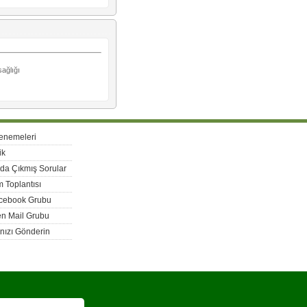
sağlığı
enemeleri
ik
rda Çıkmış Sorular
 Toplantısı
acebook Grubu
n Mail Grubu
nızı Gönderin