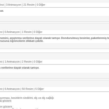
est | 3 Animasyon | 21 Resim | 0 Diğer
ar.
st | 0 Animasyon | 1 Resim | 0 Diğer
önemini, araştırma verilerine dayalı olarak tartışır. Dondurulmuş besinler, paketlenmiş b
nusuna öğrencilerin dikkati çekilir.
st | 1 Animasyon | 2 Resim | 0 Diğer
erilerine dayalı olarak tartışır.
st | 6 Animasyon | 50 Resim | 5 Diğer
ınması, besinlerin sindirimi, diş ve diş sağlığı
a gösterir.
en gösterir.