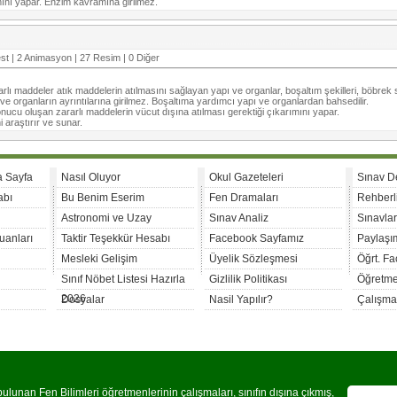
ımını yapar. Enzim kavramına girilmez.
st | 2 Animasyon | 27 Resim | 0 Diğer
rlı maddeler atık maddelerin atılmasını sağlayan yapı ve organlar, boşaltım şekilleri, böbrek 
 ve organların ayrıntılarına girilmez. Boşaltıma yardımcı yapı ve organlardan bahsedilir.
 sonucu oluşan zararlı maddelerin vücut dışına atılması gerektiği çıkarımını yapar.
i araştırır ve sunar.
a Sayfa
Nasıl Oluyor
Okul Gazeteleri
Sınav D
abı
Bu Benim Eserim
Fen Dramaları
Rehberl
Astronomi ve Uzay
Sınav Analiz
Sınavla
uanları
Taktir Teşekkür Hesabı
Facebook Sayfamız
Paylaşım
Mesleki Gelişim
Üyelik Sözleşmesi
Öğrt. F
Sınıf Nöbet Listesi Hazırla
Gizlilik Politikası
Öğretme
2026
Dosyalar
Nasil Yapılır?
Çalışma
lunan Fen Bilimleri öğretmenlerinin çalışmaları, sınıfın dışına çıkmış,