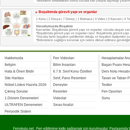
*Besinlerin sindirildikten sonra vücutta kan yoluyla taşındığı çıkar
Boşaltımda görevli yapı ve organlar
1 Konu | 2 Dosya | 7 Deney | 1 Bulmaca | 4 Video | 0 Kavram | 4 Te
Vücudumuzda Boşaltım
Kavramlar: Boşaltımda görevli yapı ve organlar, vücutta oluşan zara
*Boşaltımda görevli yapı ve organları tanır. Boşaltımda görevli yapı
*Vücutta farklı boşaltım şekillerinin olduğu ve boşaltım faaliyetleri
*Böbreklerin sağlığını korumak için nelere dikkat edilmesi gerektiğin
Hakkımızda
Fen Videoları
Hesaplamalar An
İletişim
Bilim İnsanları
Başarı Puanı Hes
Hata & Öneri Bildir
6.7.8. Sınıf Konu Özetleri
Ders Notu Hesabı
Site Haritası
Sınıf, Pano Resimleri
Tavan ve Taban P
Nöbet Listesi Hazırla 2026
Deneyler
Testler
Çıkmış Sorular
Resimler
Fen Oyunları
1.Dönem Denemeleri
Videolar
Sunu
ULTRAFEN Denemeleri
Sınav Analizi
Periyodik Sistem
Fenokulu.net , Fen eğitimine katkı sağlamak için kurulmuştur. Paylaşımda bu