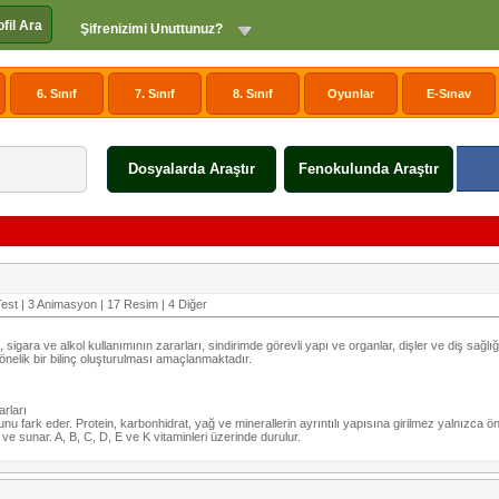
ofil Ara
Şifrenizimi Unuttunuz?
6. Sınıf
7. Sınıf
8. Sınıf
Oyunlar
E-Sınav
Dosyalarda Araştır
Fenokulunda Araştır
est | 3 Animasyon | 17 Resim | 4 Diğer
, sigara ve alkol kullanımının zararları, sindirimde görevli yapı ve organlar, dişler ve diş sağl
önelik bir bilinç oluşturulması amaçlanmaktadır.
arları
uğunu fark eder. Protein, karbonhidrat, yağ ve minerallerin ayrıntılı yapısına girilmez yalnızca ö
 ve sunar. A, B, C, D, E ve K vitaminleri üzerinde durulur.