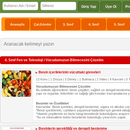
Giriş Yap
Üye Ol
Pr
Anasayfa
Çal.Gönder
3. Sınıf
4. Sınıf
5. Sınıf
4. Sınıf Fen ve Teknoloji / Vücudumuzun Bilmecesini Çözelim
Besin içeriklerinin vücuttaki görevleri
13 Konu | 1 Dosya | 3 Deney | 1 Bulmaca | 2 Video | 4 Kavram | 0 T
Vücudumuzun Bilmecesini Çözelim
Bu ünitede öğrencilerin; besin çeşitleri, sağlıklı ve dengeli beslenme
yapı ve organlar, böbrekler ve sağlığı gibi konuları kavramalarına y
Besinler ve Özellikleri
Kavramlar: Besin içerikleri, dengeli beslenme, sigara ve alkolün zar
*Besin içeriklerinin, canlıların yaşamsal faaliyetleri için gerekli old
*Vitamin çeşitlerinin en fazla hangi besinlerde bulunduğunu araştırır
*Su ve minerallerin bütün besinlerde bulunduğu çıkarımını yapar.
Besinlerin gerekliliği ve dengeli beslenme