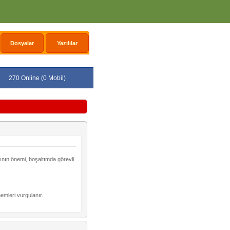
Dosyalar
Yazılılar
270 Online (0 Mobil)
ığının önemi, boşaltımda görevli
nemleri vurgulanır.