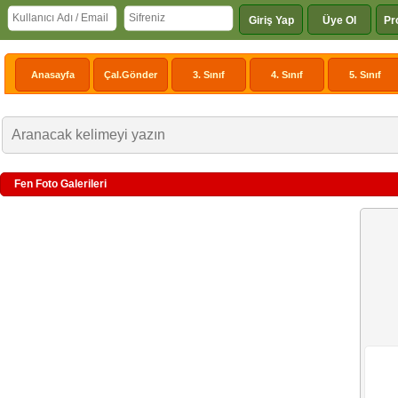
Giriş Yap
Üye Ol
Pr
Anasayfa
Çal.Gönder
3. Sınıf
4. Sınıf
5. Sınıf
Fen Foto Galerileri