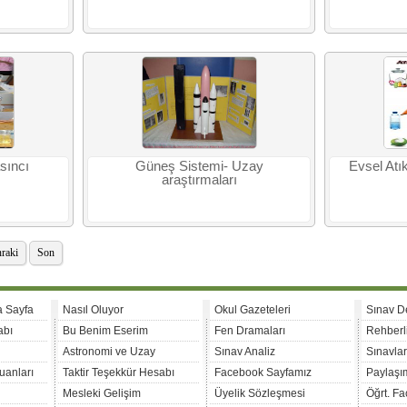
sıncı
Güneş Sistemi- Uzay
Evsel Atı
araştırmaları
raki
Son
a Sayfa
Nasıl Oluyor
Okul Gazeteleri
Sınav D
abı
Bu Benim Eserim
Fen Dramaları
Rehberl
Astronomi ve Uzay
Sınav Analiz
Sınavla
uanları
Taktir Teşekkür Hesabı
Facebook Sayfamız
Paylaşım
Mesleki Gelişim
Üyelik Sözleşmesi
Öğrt. F