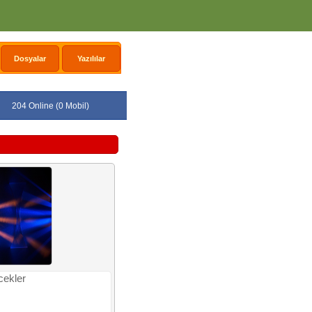
Dosyalar
Yazılılar
204 Online (0 Mobil)
ekler