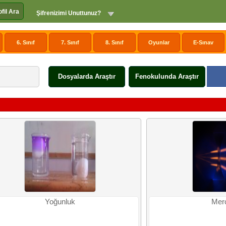
ofil Ara
Şifrenizimi Unuttunuz?
6. Sınıf
7. Sınıf
8. Sınıf
Oyunlar
E-Sınav
Dosyalarda Araştır
Fenokulunda Araştır
Yoğunluk
Merc