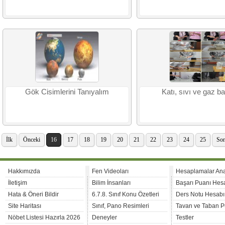
Gök Cisimlerini Tanıyalım
Katı, sıvı ve gaz ba
İlk
Önceki
16
17
18
19
20
21
22
23
24
25
Son
Hakkımızda
Fen Videoları
Hesaplamalar An
İletişim
Bilim İnsanları
Başarı Puanı Hes
Hata & Öneri Bildir
6.7.8. Sınıf Konu Özetleri
Ders Notu Hesabı
Site Haritası
Sınıf, Pano Resimleri
Tavan ve Taban P
Nöbet Listesi Hazırla 2026
Deneyler
Testler