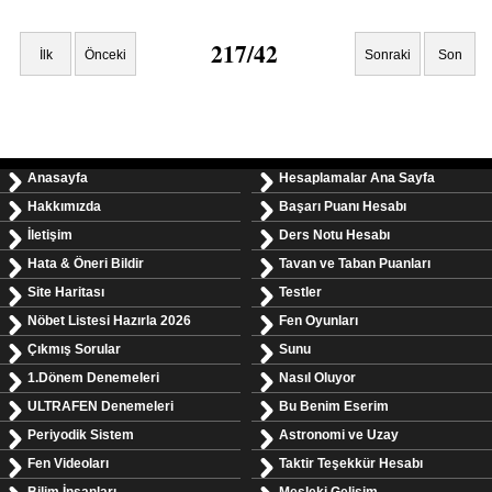
217/42
İlk
Önceki
Sonraki
Son
Anasayfa
Hesaplamalar Ana Sayfa
Hakkımızda
Başarı Puanı Hesabı
İletişim
Ders Notu Hesabı
Hata & Öneri Bildir
Tavan ve Taban Puanları
Site Haritası
Testler
Nöbet Listesi Hazırla 2026
Fen Oyunları
Çıkmış Sorular
Sunu
1.Dönem Denemeleri
Nasıl Oluyor
ULTRAFEN Denemeleri
Bu Benim Eserim
Periyodik Sistem
Astronomi ve Uzay
Fen Videoları
Taktir Teşekkür Hesabı