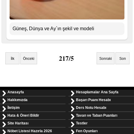
Güneş, Dünya ve Ay`ın şekil ve modeli
217/5
İlk
Önceki
Sonraki
Son
Anasayfa
Hesaplamalar Ana Sayfa
Hakkımızda
Başarı Puanı Hesabı
İletişim
Ders Notu Hesabı
Hata & Öneri Bildir
Tavan ve Taban Puanları
Site Haritası
Testler
Nöbet Listesi Hazırla 2026
Fen Oyunları