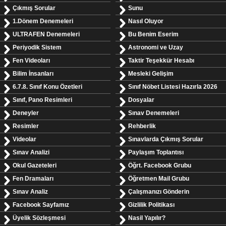
Çıkmış Sorular
Sunu
1.Dönem Denemeleri
Nasıl Oluyor
ULTRAFEN Denemeleri
Bu Benim Eserim
Periyodik Sistem
Astronomi ve Uzay
Fen Videoları
Taktir Teşekkür Hesabı
Bilim İnsanları
Mesleki Gelişim
6.7.8. Sınıf Konu Özetleri
Sınıf Nöbet Listesi Hazırla 2026
Sınıf, Pano Resimleri
Dosyalar
Deneyler
Sınav Denemeleri
Resimler
Rehberlik
Videolar
Sınavlarda Çıkmış Sorular
Sınav Analizi
Paylaşım Toplantısı
Okul Gazeteleri
Öğrt. Facebook Grubu
Fen Dramaları
Öğretmen Mail Grubu
Sınav Analiz
Çalışmanızı Gönderin
Facebook Sayfamız
Gizlilik Politikası
Üyelik Sözleşmesi
Nasil Yapılır?