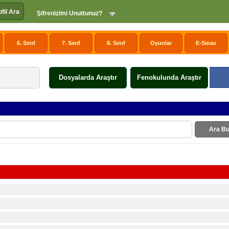
ofil Ara
Şifrenizimi Unuttunuz?
6. Sınıf
7. Sınıf
8. Sınıf
Oyunlar
E-Sınav
Dosyalarda Araştır
Fenokulunda Araştır
Ara Bu