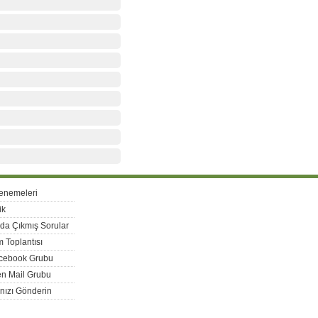
enemeleri
ik
rda Çıkmış Sorular
 Toplantısı
acebook Grubu
n Mail Grubu
nızı Gönderin