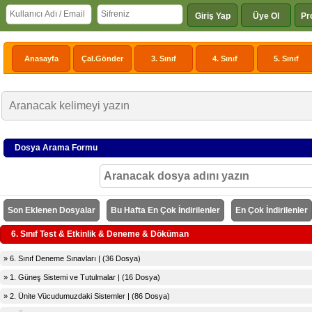
Giriş Yap
Üye Ol
Pr
Anasayfa
Çal.Gönder
3. Sınıf
4. Sınıf
5. Sınıf
Dosya Arama Formu
Son Eklenen Dosyalar
Bu Hafta En Çok İndirilenler
En Çok İndirilenler
6. Sınıf Test & Etkinlik & Deneme & Döküman
» 6. Sınıf Deneme Sınavları | (36 Dosya)
» 1. Güneş Sistemi ve Tutulmalar | (16 Dosya)
» 2. Ünite Vücudumuzdaki Sistemler | (86 Dosya)