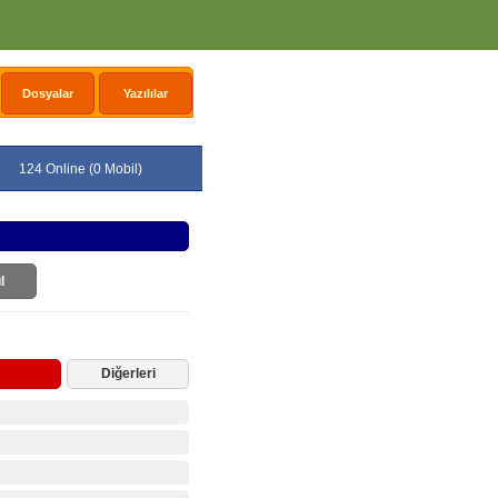
Dosyalar
Yazılılar
124 Online (0 Mobil)
l
Diğerleri