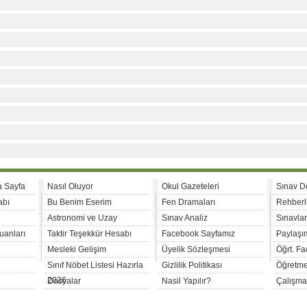
a Sayfa
Nasıl Oluyor
Okul Gazeteleri
Sınav D
abı
Bu Benim Eserim
Fen Dramaları
Rehberl
Astronomi ve Uzay
Sınav Analiz
Sınavla
uanları
Taktir Teşekkür Hesabı
Facebook Sayfamız
Paylaşım
Mesleki Gelişim
Üyelik Sözleşmesi
Öğrt. F
Sınıf Nöbet Listesi Hazırla
Gizlilik Politikası
Öğretme
2026
Dosyalar
Nasil Yapılır?
Çalışma