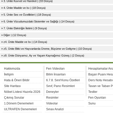
» 3. Ünite Kuvvet ve Hareket | (33 Dosya)
» 4. Ünite Madde ve Isı | (18 Dosya)
» 5. Ünite Ses ve Özellikleri | (18 Dosya)
» 6. Ünite Vücudumuzdaki Sistemler ve Sağlığı | (14 Dosya)
» 7. Ünite Elektriğin İletimi | (9 Dosya)
» Diğer | (12 Dosya)
» z4. Ünite Madde ve Isı | (14 Dosya)
» z5. Ünite Bitki ve Hayvanlarda Üreme, Büyüme ve Gelişme | (10 Dosya)
» z8. Ünite Dünyamız, Ay ve Yaşam Kaynağımız Güneş | (2 Dosya)
Hakkımızda
Fen Videoları
Hesaplamalar An
İletişim
Bilim İnsanları
Başarı Puanı Hes
Hata & Öneri Bildir
6.7.8. Sınıf Konu Özetleri
Ders Notu Hesabı
Site Haritası
Sınıf, Pano Resimleri
Tavan ve Taban P
Nöbet Listesi Hazırla 2026
Deneyler
Testler
Çıkmış Sorular
Resimler
Fen Oyunları
1.Dönem Denemeleri
Videolar
Sunu
ULTRAFEN Denemeleri
Sınav Analizi