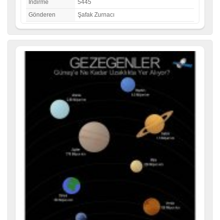
İndirme
5445
Gönderen
Şafak Zurnacı