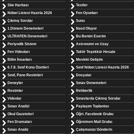
Site Haritası
Testler
Nöbet Listesi Hazırla 2026
Fen Oyunları
Çıkmış Sorular
Sunu
1.Dönem Denemeleri
Nasıl Oluyor
ULTRAFEN Denemeleri
Bu Benim Eserim
Periyodik Sistem
Astronomi ve Uzay
Fen Videoları
Taktir Teşekkür Hesabı
Bilim İnsanları
Mesleki Gelişim
6.7.8. Sınıf Konu Özetleri
Sınıf Nöbet Listesi Hazırla 2026
Sınıf, Pano Resimleri
Dosyalar
Deneyler
Sınav Denemeleri
Resimler
Rehberlik
Videolar
Sınavlarda Çıkmış Sorular
Sınav Analizi
Paylaşım Toplantısı
Okul Gazeteleri
Öğrt. Facebook Grubu
Fen Dramaları
Öğretmen Mail Grubu
Sınav Analiz
Çalışmanızı Gönderin