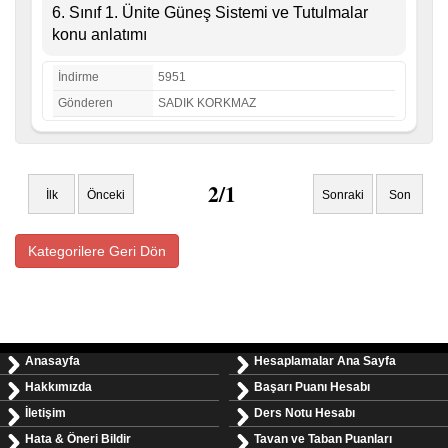
6. Sınıf 1. Ünite Güneş Sistemi ve Tutulmalar
konu anlatımı
İndirme
5951
Gönderen
SADIK KORKMAZ
2/1
İlk
Önceki
Sonraki
Son
Kategorilere Geri Dön
Anasayfa
Hesaplamalar Ana Sayfa
Hakkımızda
Başarı Puanı Hesabı
İletişim
Ders Notu Hesabı
Hata & Öneri Bildir
Tavan ve Taban Puanları