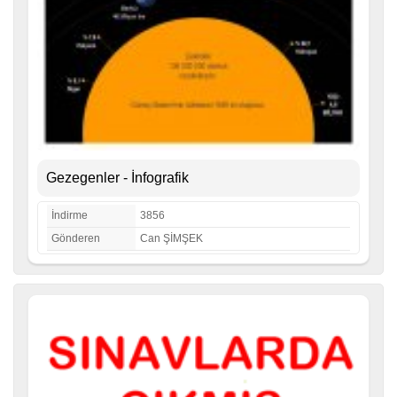
Gezegenler - İnfografik
İndirme
3856
Gönderen
Can ŞİMŞEK