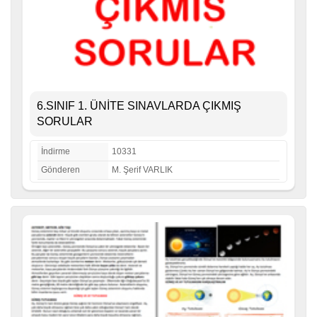
6.SINIF 1. ÜNİTE SINAVLARDA ÇIKMIŞ
SORULAR
İndirme
10331
Gönderen
M. Şerif VARLIK