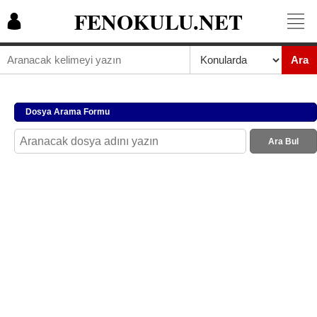
FENOKULU.NET
Ara
Dosya Arama Formu
Ara Bul