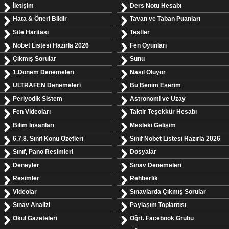
İletişim
Ders Notu Hesabı
Hata & Öneri Bildir
Tavan ve Taban Puanları
Site Haritası
Testler
Nöbet Listesi Hazırla 2026
Fen Oyunları
Çıkmış Sorular
Sunu
1.Dönem Denemeleri
Nasıl Oluyor
ULTRAFEN Denemeleri
Bu Benim Eserim
Periyodik Sistem
Astronomi ve Uzay
Fen Videoları
Taktir Teşekkür Hesabı
Bilim İnsanları
Mesleki Gelişim
6.7.8. Sınıf Konu Özetleri
Sınıf Nöbet Listesi Hazırla 2026
Sınıf, Pano Resimleri
Dosyalar
Deneyler
Sınav Denemeleri
Resimler
Rehberlik
Videolar
Sınavlarda Çıkmış Sorular
Sınav Analizi
Paylaşım Toplantısı
Okul Gazeteleri
Öğrt. Facebook Grubu