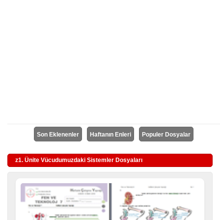
Son Eklenenler
Haftanın Enleri
Populer Dosyalar
z1. Ünite Vücudumuzdaki Sistemler Dosyaları