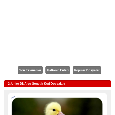
Son Eklenenler
Haftanın Enleri
Populer Dosyalar
2. Ünite DNA ve Genetik Kod Dosyaları