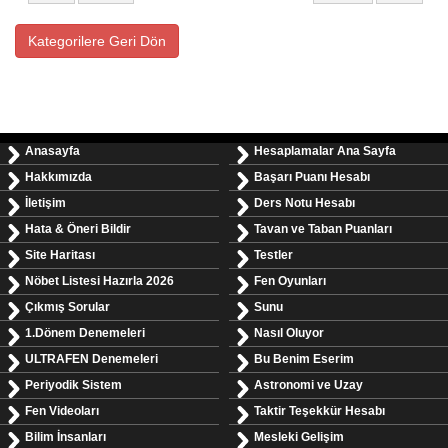
Kategorilere Geri Dön
Anasayfa
Hesaplamalar Ana Sayfa
Hakkımızda
Başarı Puanı Hesabı
İletişim
Ders Notu Hesabı
Hata & Öneri Bildir
Tavan ve Taban Puanları
Site Haritası
Testler
Nöbet Listesi Hazırla 2026
Fen Oyunları
Çıkmış Sorular
Sunu
1.Dönem Denemeleri
Nasıl Oluyor
ULTRAFEN Denemeleri
Bu Benim Eserim
Periyodik Sistem
Astronomi ve Uzay
Fen Videoları
Taktir Teşekkür Hesabı
Bilim İnsanları
Mesleki Gelişim