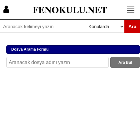
FENOKULU.NET
Ara
Dosya Arama Formu
Ara Bul